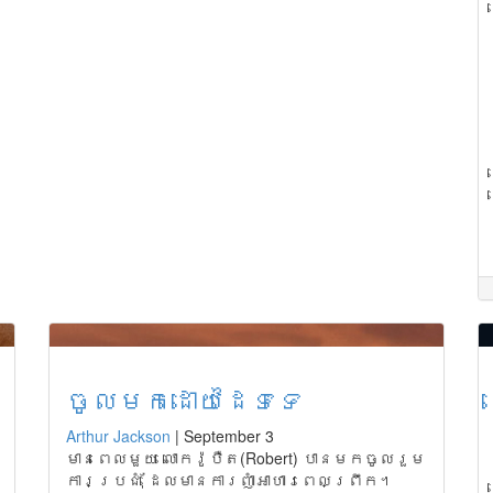
ចូលមកដោយដៃទទេ
Arthur Jackson
|
September 3
មាន​ពេល​មួយ លោក​រ៉ូបឺត(Robert) បាន​មក​ចូល​រួម​
ការ​ប្រជុំ ដែល​មាន​ការ​ញំា​អាហារ​ពេល​ព្រឹក។