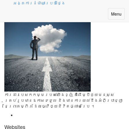
អង្គការនំម៉ាណាប្រចាំថ្ងៃ
បេសកកម្ម
Toggle
Menu
navigatio
ការងារ​បេសក​កម្ម​របស់​យើង​ខ្ញុំ គឺ​ដើម្បី​ឲ្យ​មនុស្ស​
គ្រប់​រូប​មាន​ឱកាស​ទទួល និង​មាន​ការ​យល់​ដឹង​អំពីប្រាជ្ញា​
នៃ​ព្រះ​គម្ពីរ ដែល​ធ្វើ​ឲ្យ​ជីវិត​ផ្លាស់​ប្រែ ។​
Websites