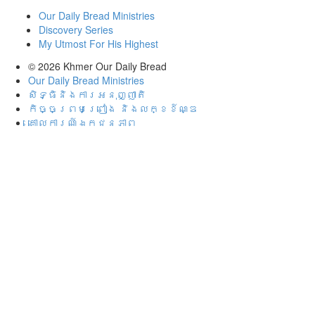
Our Daily Bread Ministries
Discovery Series
My Utmost For His Highest
© 2026
Khmer Our Daily Bread
Our Daily Bread Ministries
សិទ្ធិនិងការអនុញ្ញាតិ
កិច្ចព្រមព្រៀង និងលក្ខខ៍ណ្ឌ
គោល​ការណ៍​ឯ​ក​ជន​ភាព