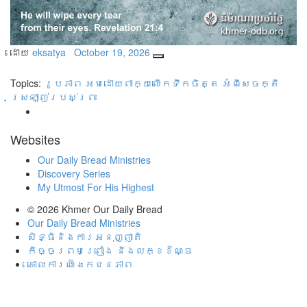
ដោយ
eksatya
October 19, 2026
Topics:
រូបភាព អមដោយពាក្យលើកទឹកចិត្ត អំពីសេចក្តី
ស្រឡាញ់របស់ព្រះ
Websites
Our Daily Bread Ministries
Discovery Series
My Utmost For His Highest
© 2026
Khmer Our Daily Bread
Our Daily Bread Ministries
សិទ្ធិនិងការអនុញ្ញាតិ
កិច្ចព្រមព្រៀង និងលក្ខខ៍ណ្ឌ
គោល​ការណ៍​ឯ​ក​ជន​ភាព