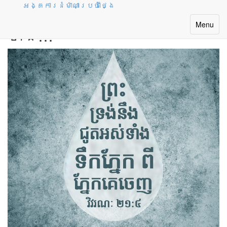
អង្គការនំម៉ាណាប្រចាំថ្ងៃ
ព្រះទ្រង់នឹងជូតអស់
Toggle
Menu
ទាំង…
navigatio