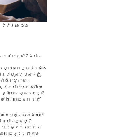
ង វិវរណៈ ១១
្នក​រាល់​គ្នា​នឹង​បាន
នរក្សាទុករូបថតទាំង
ូនប្រុសរបស់ខ្ញុំ
ងពិធីបុណ្យអរ
មខួរក្បាលម្តងហើយ
ខ្ញុំបានឮគាត់បន្លឺ
ឆ្នាំក្រោយមក គាត់
ពេលគេយកព្រះអង្គទៅ
មិនបានសូមអ្វី
ររបស់អ្នករាល់គ្នា
ម ដោយនូវព្រះនាម