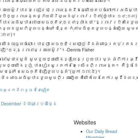
យព្រះអង្គឆ្លើយតប តាមទំនើងចិត្តរបស់យើងនោះទេ។
 ព្រះយេស៊ូវបានបង្រៀនថា ព្រះអង្គនឹងឆ្លើយតបចំពោះការអធិស្
ម្បីឲ្យព្រះអង្គថ្វាយសិរីល្អដល់ព្រះវរបិតា(យ៉ូហាន ១៤:១៣
ក៏បានអធិស្ឋានដោយសេចក្តីទុក្ខជាខ្លាំងថា “ឱព្រះវរបិតានៃទូ
ះកន្លងហួសពីទូលបង្គំទៅ ប៉ុន្តែ កុំតាមចិត្តទូលបង្គំឡើយ សូ
២៦:៣៩)។
យើងចុះចូលចំពោះប្រាជ្ញា សេចក្តីស្រឡាញ់ និងអំណាចគ្រប់គ្រង
 “ក្នុងព្រះនាមព្រះយេស៊ូវ”។-Dennis Fisher
នៅ​ស្ថា​នសួគ៌​ សូមជួ​យ​ឲ្យយើ​ងខ្ញុំ​លែង​ព្រួយ​បារម្ភ អំពី​កា​រអ្វី
​ឲ្យ​យើង​ខ្ញុំ បា​នរៀ​ន​សូត្រ​កា​ន់តែ​ច្រើ​នពី​ព្រះអ​ង្គ។​ គឺ​ដូច​ដែ
 “សូមបង្កើនសេ​ចក្តី​ជំនឿទូ​លប​ង្គំ”(លូកា ១៧:៥)។
​មិ​នអា​ច​អធិស្ឋានទូ​លសូ​មពី​ព្រះ​ឡើយ គឺលើ​កលែ​ង​តែ​កា​រអ្វី​ដែ​ល​ខុ
ើលអ្នកនិពន្ធដទៃទៀត
December
នំម៉ាណាប្រចាំថ្ងៃ
Websites
Our Daily Bread
Ministries