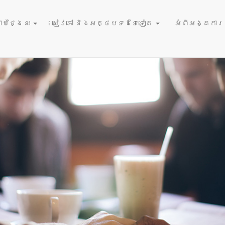
December 
នាមព្រះយេស៊ូវ
ប់ថ្ងៃនេះ
សៀវភៅ និងអត្ថបទដទៃទៀត
អំពីអង្គការនំ