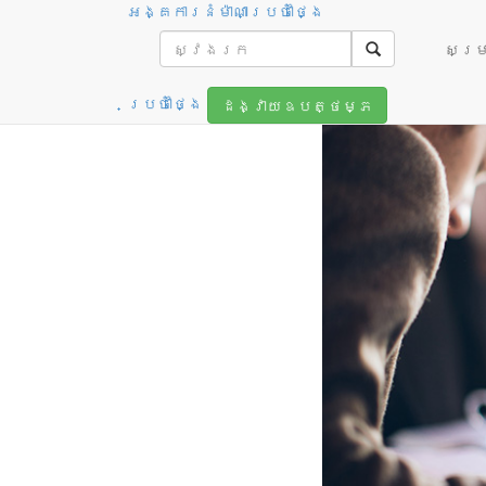
អង្គការនំម៉ាណាប្រចាំថ្ងៃ
ក្នុងព្រះ
សម្រា
ប្រចាំថ្ងៃ
ដង្វាយឧបត្ថម្ភ