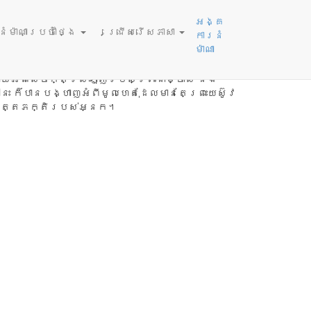
អង្គ
ម៉ាណាប្រចាំថ្ងៃ
ជ្រើសរើសភាសា
ការនំ
ម៉ាណា
រ​ពិបាក​យ៉ាង​នេះ? ក្នុង​ចំណោម​មនុស្ស​ដែល​អ្នក​ស្គាល់
​សេចក្តី​សង្ឃឹម ក្នុង​ព្រះ​គ្រីស្ទ! សៀវភៅ​ដែល​មាន​
យ​អំពី​សេចក្តី​ស្រឡាញ់​របស់​ព្រះជាម្ចាស់ និង​
៏​បាន​បង្ហាញ​អំពី​មូល​ហេតុ​ដែល​មាន​តែ​ព្រះ​យេស៊ូវ​
​មិត្ត​ភក្តិ​របស់​អ្នក។