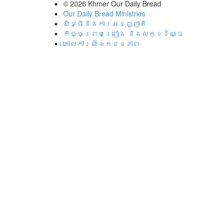
© 2026
Khmer Our Daily Bread
Our Daily Bread Ministries
សិទ្ធិនិងការអនុញ្ញាតិ
កិច្ចព្រមព្រៀង និងលក្ខខ៍ណ្ឌ
គោល​ការណ៍​ឯ​ក​ជន​ភាព