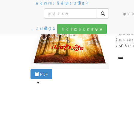
អង្គការនំម៉ាណាប្រចាំថ្ងៃ
រឿងនៃសេចក្តីសង្ឃឹម
សម្រា
ហេតុ​អ្វ
តើ​មាន​
ប្រចាំថ្ងៃ
ដង្វាយឧបត្ថម្ភ
ចំណង​ជើ
ផែនការ 
ទេ ដែល​
PDF