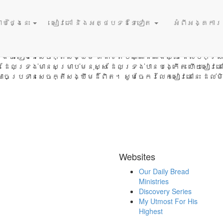
ប់ថ្ងៃនេះ
សៀវភៅ និងអត្ថបទដទៃទៀត
អំពីអង្គការនំ
ី​បាន​ជា​ពិភព​លោក មាន​រឿង​ច្រើន​ម្ល៉េះ? ហេតុ​អ្វី​ការ​រស់​នៅ មាន​កា
អ្នក​ដែល​បាន​សួរ​សំណួរ​ទាំង​នេះ​ឬ​ទេ? សូម​បង្ហាញ​ពួក​គេ ឲ្យ​ស្គាល់
ង​ថា រឿង​នៃ​សេចក្តី​សង្ឃឹម គឺ​ជា​ខិត​ប័ណ្ណ​ដំណឹង​ល្អ ដែល​បក​ស្រា
ដែល​ទ្រង់មាន​សម្រាប់​មនុស្ស ដែល​ទ្រង់​បាន​បង្កើត ហើយ​សៀវ​ភៅ​នេះ ក
អាច​ប្រទាន​សេចក្តី​សង្ឃឹម​ដ៏​ពិត។ សូម​ចែក​រំលែក​សៀវភៅ​នេះ ដល់
Websites
Our Daily Bread
Ministries
Discovery Series
My Utmost For His
Highest