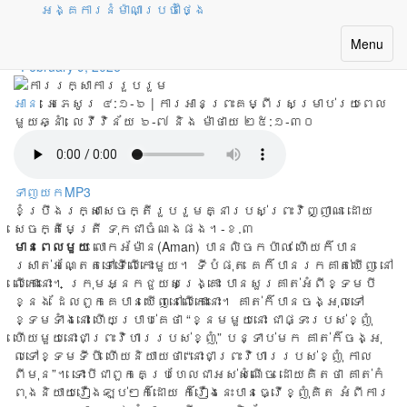
អង្គការនំម៉ាណាប្រចាំថ្ងៃ
ការរក្សាការរួបរួម
Toggle
Menu
navigatio
February 9, 2026
អាន
: អេភេសូរ ៤:១-៦ | ការអានព្រះគម្ពីរសម្រាប់រយៈពេល
មួយឆ្នាំ:
លេវីវិន័យ ៦-៧ និង ម៉ាថាយ ២៥:១-៣០
ទាញយកMP3
ខំ​ប្រឹង​រក្សា​សេចក្តី​រួបរួម​គ្នា​របស់​ព្រះវិញ្ញាណ ដោយ​
សេចក្តី​មេត្រី ទុក​ជា​ចំណង​ផង។-ខ.៣
មា
នពេ​លមួ​យ
លោក​អ័ម៉ាន(Aman) បាន​លិច​កប៉ាល់ ហើយ​ក៏​បាន​
រសាត់​អណ្តែត​ទៅ​ទើលើ​កោះមួ​យ។ ទីបំ​ផុត គេ​ក៏​បាន​រ​កគា​ត់ឃើ​ញ នៅ​
លើ​កោះនោះ​។​ ក្រុម​អ្នក​ជួយ​សង្រ្គោះ ​បាន​សួរ​គាត់​អំពី​ខ្ទ​មបី​
ខ្ន​ង ដែល​ពួក​គេ​បាន​ឃើ​ញនៅលើកោះ​នោះ​។ គា​​ត់ក៏​បាន​ច​ង្អុល​ទៅ​
ខ្ទម​ទាំង​នោះ ហើយ​ប្រាប់​គេ​ថា​ “ខ្នម​មួយ​នោះ ​ជាផ្ទះ​រប​ស់ខ្ញុំ​
ហើយ​មួយ​នោះ​ជាព្រះវិហាររ​បស់​ខ្ញុំ” បន្ទាប់​មក ​គាត់​ក៏​ចង្អុ​
ល​ទៅខ្ទ​មទី​បី​ ហើយនិ​យាយ​ថា ​“នោះ​ជាព្រះ​​វិហារ​របស់​ខ្ញុំ កាល​
ពីមុ​ន”។ ទោះ​​បីជាពួក​គេ​ប្រហែល​ជា​អស់​សំ​ណើច ដោយគិ​តថា​ គាត់កំ​
ពុង​និយាយ​រឿង​ឡប់​ៗ​ក៏ដោយ ក៏​រឿង​នេះ​បាន​ធ្វើខ្ញុំ​គិត​ អំពី​ការ​