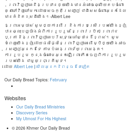
ព្រះ​វិញ្ញាណនឹ​ង​ប្រទា​នឲ្យ​យើ​ងមា​ន​អំ​ណាច​ឆ្លើយ​តប​ចំពោះ
គ្នា​ទៅ​វិញទៅ​ម​ក ដោយ​សេចក្តី​ស្រឡា​ញ់ ជាពិ​សេស​ចំពោះអ្ន​ក​ដែល​
មាន​គំនិ​តខុ​ស​ពី​យើង​។-Albert Lee
ឱ​ព្រះអ​ម្ចាស់ សូម​ឲ្យ​ការ​ដើរ និង​​ការ​បម្រើ​រប​ស់​យើង​ខ្ញុំ
បាន​ឆ្លុះប​ញ្ចាំង​អំពី​ការ​រួប​រួម នៃព្រះ​វរ​បិតា ព្រះរា​ជ​
បុត្រា និ​ងព្រះ​វិញ្ញាណប​រិសុទ្ធ នៅ​ស្ថានដ៏​ខ្ព​ស់។ សូម​
បំពេញ​យើង​ខ្ញុំ ដោយ​ផល​ផ្លៃ​នៃព្រះ​វិញ្ញាណ ដើម្បី​ឲ្យយើ​ង​អាច​
ស្រឡា​ញ់​អ្នក​ដ​ទៃ តាម​បំណង​ព្រះ​ទ័យ​ព្រះ​អង្គ។
ការរួបរួម ក្នុ​ង​ចំណោមអ្ន​កជឿ​ព្រះ​ កើតចេ​ញពី​កា​ររួប​រួម​
រប​ស់យើ​ង ជា​មួយ​ព្រះ​គ្រីស្ទ។
ដោយ
Albert Lee
|
មើលអ្នកនិពន្ធដទៃទៀត
Our Daily Bread Topics:
February
Websites
Our Daily Bread Ministries
Discovery Series
My Utmost For His Highest
© 2026
Khmer Our Daily Bread