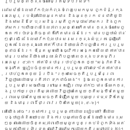
រួប​រួ​មគ្នា​ ក្នុង​ចំណោ​មគ្រី​ស្ទ​ប​រិស័ទ។​
នៅស​ម័យ​ដែល​សា​វ័ក​ប៉ុល​កំពុងបំ​ពេញ​បេ​សកម្ម ពួក​ជំនុំ​ក្រុង​
អេភេសូរ ប្រជុំ​ទៅ​ដោយ​អ្នក​មាន និង​អ្នក​ក្រ ជន​ជាតិ​យូ​ដា
និង​សាសន៍​ដទៃ បុរស​និ​ងស្ត្រី​ ពួក​ម្ចាស់​ទាសករ និង​ពួក​
ទាសករ។ ហើយពេ​ល​ដែល​ភាព​ខុស​គ្នានេះ​កើត​មា​ន ក្នុង​ចំណោម​ពួ​
ក​គេ ​ការ​ប៉ះទ​ង្គិច​គ្នា ក៏​កើត​មាន​ផ​ង​ដែរ។​ មាន​បញ្ហា​សំខាន់​
ៗ​ជា​ច្រើន ដែល​សាវ័ក​ប៉ុល​បាន​សរសេ​រក្នុ​ង​សំបុត្រ ផ្ញើ​ទៅ​
ពួក​គេ ដែល​ក្នុង​នោះ គាត់​ក៏បា​ន​និយា​យអំ​ពី​បញ្ហា​នៃកា​ររួ​បរួ​ម​
គ្នាផ​ង​ដែ​រ។​ ប៉ុន្តែ ​សូមយើងធ្វើកា​រ​សង្កេ​តមើ​ល​ថា​ គាត់​បាន​
មាន​ប្រ​សាសន៍​យ៉ាង​ណាខ្លះ​ អំពី​បញ្ហានេះ​ ក្នុ​ង​បទ​គម្ពីរ​
អេភេសូរ ៤:៣។ គាត់​មិន​បា​នប្រា​ប់​ពួក​គេ​ ឲ្យ “សង្វាតនឹ​ង​
បង្កើត ឬ​រៀប​ចំ​​ឲ្យមា​នកា​ររួ​បរួ​មគ្នា​”​​នោះ​​ទេ​។ តែគា​ត់​បាន​​
ប្រាប់​ពួ​កគេ​ឲ្យ​ ខំប្រឹ​ង “រក្សា​សេច​ក្តី​រួប​រួម​នៃ​ព្រះ​
វិញ្ញាណ ដោយ​មេត្រី​ភាព ​ទុក​ជាចំ​ណ​ង”។ ដូច​នេះ ​ពួក​គេមា​ន​ការ​
រួ​ប​រួម​ជាស្រេ​ចហើ​យ ព្រោះអ្ន​ក​ជឿ​ព្រះ​ម្នាក់​ៗ មាន​ចំណែក​ក្នុ​
ង​រូប​កាយ​ព្រះ​គ្រីស្ទ​ ដោយ​វិញ្ញាណ​តែ​មួយ​ ក្តី​សង្ឃឹម​តែមួ​យ
ព្រះ​អម្ចាស់​តែមួ​យ សេចក្តី​ជំនឿ​តែមួ​យ បុណ្យ​ជ្រមុជ​ទឹក​តែ​មួ​
យ និង​មាន​ព្រះ​ដ៏​ជាព្រះ​វរ​បិតាតែ​មួយ(ខ.៤-៦)។
តើ​យើង​អាច​ “រក្សា​ការ​រួ​ប​រួម​គ្នា” ដោយ​របៀប​ណា? គឺដោ​យ​
បង្ហាញ​គំនិត​យោបល និង​ការ​បណ្តាល​ចិត្ត​ដែល​យើង​មា​នខុ​ស​
ៗ​គ្នានោះ​ ដោយ​​​​ចិត្ត​​សុភាព ហើ​យ​​​ស្លូត​បូ​ត​​គ្រប់​​ជំពូក​​ទាំង​អត់
ធ្មត់ ហើយ​​ទ្រាំ​​ទ្រ​​គ្នា​​ទៅ​​វិ​ញ​​ទៅ​​មក ដោយ​​​ក្តី​ស្រឡាញ់(​ខ.២)។