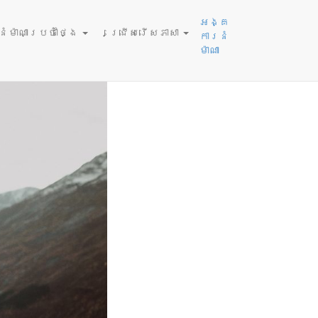
31, 2026
អង្គ
ម៉ាណាប្រចាំថ្ងៃ
ជ្រើសរើសភាសា
ការនំ
ម៉ាណា