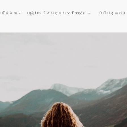
December 
្រោះ
ប់ថ្ងៃនេះ
សៀវភៅ និងអត្ថបទដទៃទៀត
អំពីអង្គការនំ