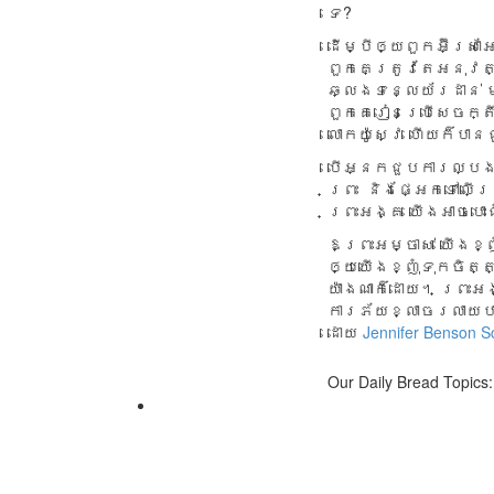
ទេ?
ដើម្បីឲ្យពួកអ៊ីស្រ
ពួកគេត្រូវតែអនុវត្
ឆ្លងទន្លេយ័រដាន់ 
ពួកគេរៀនប្រើសេចក្ត
លោកយ៉ូស្វេ ហើយក៏បា
បើអ្នកជួបការល្បងល
ព្រះ និងផ្អែកទៅលើ
ព្រះអង្គ យើងអាចបោះ
ឱ​ព្រះអ​ម្ចា​ស់ យើងខ្ញ
ឲ្យយើង​ខ្ញុំ​ទុក​ចិ​ត្ត​
យ៉ា​ងណា​ក៏ដោ​យ​។ ព្រះអ​
ការ​ភ័យ​ខ្លា​ចរ​លា​យ​ប
ដោយ
Jennifer Benson S
Our Daily Bread Topics: