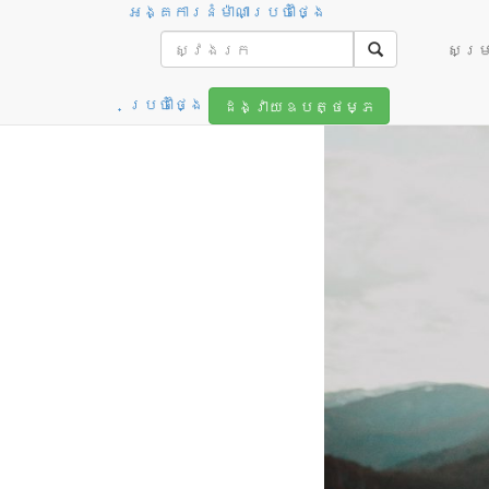
អង្គការនំម៉ាណាប្រចាំថ្ងៃ
ឈរនៅមាត់ជ
សម្រា
ប្រចាំថ្ងៃ
ដង្វាយឧបត្ថម្ភ