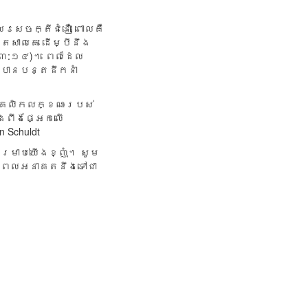
លរសេចក្តីជំនឿ ពោលគឺ
រសាលគេ ដើម្បីនឹង
េ ៣:១៤)។ ពេលដែល
គបានបន្តដឹកនាំ
ុគ្គលិកលក្ខណៈរបស់
ើងពឹងផ្អែកលើ
 Schuldt
្រាប់​យើង​ខ្ញុំ។​ សូម​
ថា​ ពេលអនាគត​នឹង​ទៅ​ជា​