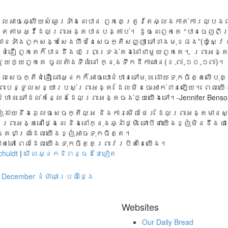
ាអែលអាចឆ្លើយសំណួរទាំងនេះបាន ពួកគេត្រូវតែឆ្លងកាត់ការល្បង
តតាមអ្វីដែលព្រះអង្គបានបង្គាប់។ ដូចនេះពួកគេ “បានចេញពីត្
មានទាំងពួកសង្ឃសែងហឹបនៃសេចក្តីសញ្ញា ទៅខាងមុខផង”(យ៉ូស្វ
ីជំនឿ ពួកគេក៏បានដឹងថា ព្រះទ្រង់គង់នៅជាមួយពួកគេ។ ព្រះអង្
នជួយឲ្យពួកគេ ចូលតាំងទីលំនៅ ក្នុងទឹកដីកាណាន(ខ.៧,១០,១៧)។
សេចក្តីជំនឿ នោះអ្នកក៏អាចបោះជំហានទៅមុខ ដោយទុកចិត្តលើប
ព្រះបន្ទូលសន្យារបស់ព្រះអង្គ ដែលមិនចេះអាក់ខានឡើយ។ ពេលយ
ជំហាន ទៅដល់កន្លែងដែលព្រះអង្គចង់ឲ្យយើងទៅ។-Jennifer Benson
ុំ​​ងាយ​នឹង​ភ្លេ​ច​សេច​ក្តី​ល្អ​ និងការមើលថែរ​ ដែល​ព្រះ​អង្គមា​នស​ម
ព្រះអ​ង្គ​នៅថ្ងៃនេះ និង​នៅក្នុង​ឆ្នាំថ្មី​ ទោះបី​ជា​យើង​ខ្ញុំ​​មិន​ដឹ​ង
ង្គ​ជាព្រះ​ដែល​យើង​ខ្ញុំ​អាចទុ​ក​ចិ​ត្ត។
ាត់​ទៅ​ ពេល​ដែល​យើង​ទុ​ក​ចិ​ត្ត​ព្រះវរបិតា​នៃ​យើង​។
chuldt
|
មើលអ្នកនិពន្ធដទៃទៀត
December
នំម៉ាណាប្រចាំថ្ងៃ
Websites
Our Daily Bread