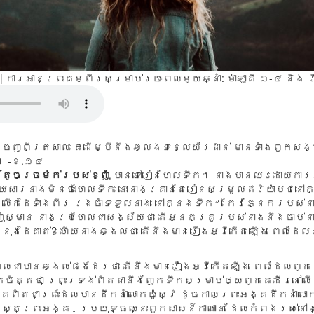
៧ | ការអានព្រះគម្ពីរសម្រាប់រយៈពេលមួយឆ្នាំ:
ម៉ាឡាគី ១-៤ និង
េញ​ពី​ត្រសាល គេ​ដើម្បី​នឹង​ឆ្លង​ទន្លេ​យ័រដាន់ មាន​ទាំង​ពួក​សង្ឃ
ង។ -ខ.១៤
តូចច្រម៉ក់របស់ខ្ញុំ
បានទៅរៀនហែលទឹក។ នាងបានឈរដោយការភ
សារនាងមិនចេះហែលទឹក នោះនាងគ្រាន់តែរៀនសម្រួលឥរិយ៉ាបថនៅក្នុ
ើកដៃទាំងពីរ រង់ចាំទទួលនាង នៅក្នុងទឹក។ កែវភ្នែករបស់
ញុំស្មាន នាងប្រហែលជាសង្ស័យថា តើអ្នកគ្រូរបស់នាងនឹងចាប់ន
្នុងដៃគាត់? ហើយនាងឆ្ងល់ថា តើនឹងមានរឿងអ្វីកើតឡើង ពេលដែល
រហែលជាបានឆ្ងល់ផងដែរថា តើនឹងមានរឿងអ្វីកើតឡើង ពេលដែលពួ
កចិត្តថា ព្រះទ្រង់ពិតជានឹងញែកទឹកសម្រាប់ឲ្យពួកគេដើរនៅលើដ
គពិតជាព្រះដែលបានដឹកនាំលោកយ៉ូស្វេ ដូចកាលព្រះអង្គដឹកនាំលោក
រ្តព្រះអង្គ ប្រយុទ្ធឈ្នះពួកសាសន៍កាណាន ដែលកំពុងរស់នៅ