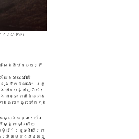
 វិវរណៈ ២២
​សែង​ហិប​នៃ​សេចក្តី​
័យខ្លាច នៅលើ
ងទឹកប៉ុណ្ណោះ។ គ្រូ
នាងបានបង្ហាញពីការ
ាងជាប់ទេ ពេលដែលនាង
នាងធ្លាក់ចូលទៅក្នុង
កគេឆ្លងទន្លេរយ័រ
ីស្ងួត ទៅត្រើយ
ម៉ូសេដែរឬទេ? តើព្រះ
ឯត្រើយម្ខាងទន្លេឬ