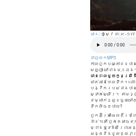
អាន
: យ៉ូស្វេ ៣:៩-១
ទាញយកMP3
កាល​ពួក​បណ្តាជន​បាន​ច
សញ្ញា ទៅ​ខាង​មុខ​ផ
មា
នពេលមួយកូនស្រីដ៏
មាត់អាងហែលទឹក។ ដោយ
បង្វឹករបស់នាងបានល
ស្ទាក់ស្ទើរ។ តាមខ្
ទម្លាក់ខ្លួនចូលទៅក
ទឹកលិចក្បាល?
ពួកអ៊ីស្រាអែលក៏ប្
ដាន់។ តើពួកគេអាចទុ
ម្ខាងឬទេ? តើព្រះអង្
អង្គនឹងជួយឲ្យរាស្