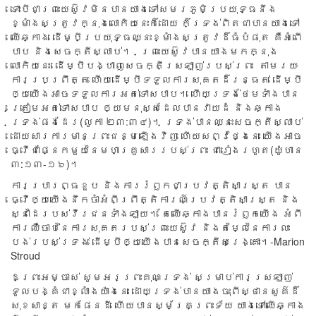
ទោះ​បី​ជា​ព្រះ​យេស៊ូវ​មិន​បាន​យាង​ទៅ​សមរ​ភូមិ​ប្រយុទ្ធ​នឹង​
ខ្មាំង​សត្រូវ​ក្នុង​លោកិយ​នេះ​ក៏​ដោយ ក៏​ទ្រង់​ពិត​ជា​បាន​យាង​ទៅ​
ឈើ​ឆ្កាង ដើម្បី​ប្រយុទ្ធ​ឈ្នះ​ខ្មាំង​សត្រូវ​ដ៏​ធំ​បំផុត គឺ​អំពើ​
បាប និង​សេចក្តី​ស្លាប់។ ព្រះ​យេស៊ូវ​បាន​យាង​មក​ក្នុង​
លោកិយ​នេះ ដើម្បី​បង្ហាញ​សេចក្តី​ស្រឡាញ់​របស់​ព្រះ តាម​រយៈ​
ការ​ប្រព្រឹត្ត ហើយ​ដើម្បី​ទទួល​ការ​សុគត​ដ៏​រន្ធត់ ដើម្បី​
ឲ្យ​យើង​អាច​ទទួល​ការ​អត់​ទោស​បាប។ ហើយ​ទ្រង់​ថែម​ទាំង​បាន​
ត្រៀម​អត់​ទោស​បាប ឲ្យ​មនុស្ស​ដែល​បាន​វាយ​ដំ និង​ឆ្កាង​
ទ្រង់​ផង​ដែរ​(លូកា ២៣:៣៤)។ ទ្រង់​បាន​ឈ្នះ​សេចក្តី​ស្លាប់
ដោយ​សារ​ការ​មាន​ព្រះ​ជន្ម​ឡើង​វិញ ហើយ​សព្វ​ថ្ងៃនេះ យើង​អាច​
ធ្វើ​ជា​ផ្នែក​មួយ​នៃ​មហា​គ្រួសារ​របស់​ព្រះ ជា​រៀង​រហូត​(យ៉ូហាន
៣:១៣-១៦)។
ការ​ប្រារព្ធ​ខួប និង​ការ​រំឭក​ជា​ប្រវត្តិ​សាស្រ្ត បាន​
ធ្វើ​ឲ្យ​យើង​នឹក​ចាំ​អំពី​ព្រឹត្តិ​ការ​ណ៍​ប្រវត្តិ​សាស្រ្ត និង​
ស្នា​ដៃ​របស់​វីរជន​ទំាង​ឡាយ។ តែ​ឈើ​ឆ្កាង​បាន​រំឭក​យើង អំពី​
ការ​ឈឺ​ចាប់​នៃ​ការ​សុគត​របស់​ព្រះ​យេស៊ូវ និង​តម្លៃ​នៃ​ការ​លះ​
បង់​របស់​ទ្រង់ ដើម្បី​ឲ្យ​យើង​បាន​សេចក្តី​សង្រ្គោះ។-Marion
Stroud
ឱ​ព្រះ​អម្ចាស់ សូម​អរ​ព្រះ​គុណ​ទ្រង់ សម្រាប់​ការ​ស្រឡាញ់​
ទូល​បង្គំ​ជា​ខ្លាំង​យ៉ាង​នេះ ដោយ​ទ្រង់​បាន​យាង​ចុះ​ពី​ស្ថាន​សួគ៌​ដ៏​
សុខ​សាន្ត មក​ផែន​ដី ហើយ​បាន​ស្ម័គ្រ​ព្រះ​ទ័យ យាង​ទៅ​ឈើ​ឆ្កាង