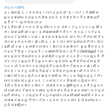
ទាញយកMP3
ឯ​ព្រះយេស៊ូវ ទ្រង់​មាន​ព្រះបន្ទូល​ថា “ឱ​ព្រះវរបិតា​អើយ
សូម​អត់​ទោស​ដល់​អ្នក​ទាំង​នេះ​ផង ដ្បិត​គេ​មិន​ដឹង​ជា​គេ​ធ្វើ​
អ្វី​ទេ”។-លូកា ២៣:៣៤
ថ្ងៃទី​២៨ ខែ​កក្ដដា ឆ្នាំ​២០១៤ ជា​គំរប់​ខួប​១០០​ឆ្នាំ នៃ​
ការ​ចាប់​ផ្តើម នៃ​សង្រ្គាម​លោក​លើក​ទី១​។ ក្នុង​ប្រព័ន្ធ​
ផ្សព្វ​ផ្សាយ​របស់​ប្រទេស​អង់​គ្លេស មាន​ការ​ពិភាក្សា និង​
ភាព​យន្ត​ឯកសារ​ជា​ច្រើន ត្រូវ​បាន​ចាក់​ផ្សាយ​អំពី​ការ​ចាប់​
ផ្តើម នៃ​សង្រ្គាម​ដែល​មាន​រយៈ​ពេល​៤​ឆ្នាំ​នេះ។ សូម្បី​តែ​ក្នុង​
កម្ម​វិធី​ទូរទស្សន៍​របស់​លោក ស៊ែលហ្វ្រីជ(Selfridge) ដែល​
មាន​មូល​ដ្ឋាន​នៅ​ក្នុង​ផ្សា​ទំនើប​មួយ ក្នុង​ទីក្រុង​ឡុងដ៍ ក៏​
បាន​រាប់​បញ្ចូល​វីដេអូ​ឯក​សារ​មួយ​ភាគ ស្តី​អំពី​សម័យ​ឆ្នាំ​
១៩១៤ ដែល​បាន​បង្ហាញ​អំពី​បុគ្គ​លិក​វ័យ​ក្មេង​ជា​ច្រើន
បាន​តម្រង់​ជួរ ដើម្បី​ស្ម័គ្រ​ចិត្ត​ចូល​បម្រើ​កង​ទ័ព។
ខណៈ​ពេល​ដែល​ខ្ញុំ​កំពុង​សង្កេត​មើល ការ​បង្ហាញ​ចេញ​នូវ​ការ​
លះ​បង់​អាត្មា​ខ្លួន​ឯង របស់​យុវ​ជន​ទាំង​នោះ ខ្ញុំ​មាន​ការ​
រំភើប​ចិត្ត​យ៉ាង​ខ្លាំង។​ ទា​ហាន​ដែល​ខ្ញុំ​ឃើញ​ក្នុង​វីដេអូ​ឯក​
សារ​នោះ មាន​វ័យ​ក្មេង​ណាស់ ពួក​គេ​មាន​ចិត្ត​អន្ទះ​សារ​ចង់​ចូល​
ធ្វើ​ទាហាន ប្រយុទ្ធ​នឹង​ពួក​ឈ្លាន​ពាន ​ហើយ​មើល​ទៅ​មិន​ទំនង​
ជា​អាច​គេច​ចេញ ពី​ការ​ភ័យ​រន្ធត់ ក្នុង​លាន​ដ្ឋាន នៅ​សមរ​
ភូមិ​បាន​ឡើយ។