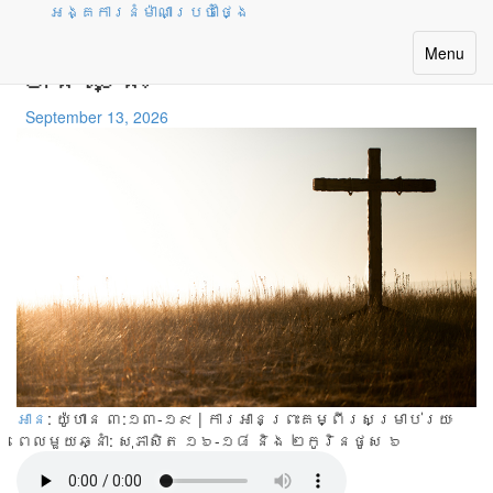
អង្គការនំម៉ាណាប្រចាំថ្ងៃ
សង្រ្គាមដែលព្រះទ្រង់
Toggle
Menu
បានឈ្នះ
navigatio
September 13, 2026
អាន
: យ៉ូហាន ៣:១៣-១៩ | ការអានព្រះគម្ពីរសម្រាប់រយៈ
ពេលមួយឆ្នាំ:
សុភាសិត ១៦-១៨ និង ២កូរិនថូស ៦