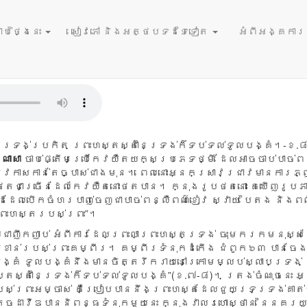
January 27
ព្រះ
ប់ថ្ងៃនេះ
សៀវភៅ និងអត្ថបទដទៃទៀត
អំពីអង្គការនំ
:១-៨ | ការអានព្រះគម្ពីរសម្រាប់រយៈពេលមួយឆ្នាំ:
និក្ខមនំ 
ទ្រង់​ប្រកិត ព្រះហស្ត​ស្តាំ​នៃ​ទ្រង់​ក៏​ទប់ទល់​ទូលបង្គំ។-ខ.
ណាសា
ចាប់ផ្តើមប្រើកែវយឺតយក្សប្រភេទថ្មី ដែលអាចចាប់បាច់ពន
កាសកាន់តែច្បាស់ជាងមុន។ ពេលនោះអ្នកស្រាវជ្រាវមានការភ្ញា
ថតជាច្រើនដែលកែវយឺតនោះថតបាន។ ក្នុងរូបថតនោះ គេឃើញរូបភ
ាតដៃដែលបើកចំហរបាញ់ចេញជាបាច់ពន្លឺពណ៌ខៀវ ស្វាយ បៃតង និងព
ព្រះហស្តរបស់ព្រះ”។
យជាញឹកញាប់ អំពីការដែលព្រះលាព្រះហស្តទ្រង់ ចុះមករកមនុស្
សំខាន់របស់ព្រះគម្ពីរ។ គម្ពីរទំនុកដំកើង ជំពូក៦៣ បានចែង
បង្គំ ទូលបង្គំនឹងមានចិត្តរីករាយនៅក្រោមម្លប់ស្លាបទ្រង់
្តស្តាំនៃទ្រង់ក៏ទប់ទល់ទូលបង្គំ”(ខ.៧-៨)។ ត្រង់ចំណុចនេះ 
ស់ព្រះអម្ចាស់ គឺប្រៀបបាននឹងព្រះហស្តដែលជួយទ្រទ្រង់គាត់
្តេចដាវីឌបាននិពន្ធទំនុកមួយនេះ ក្នុងវាលរហោស្ថាន នៃនគរយូ