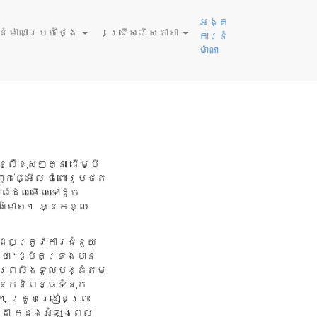
, 2026
អង្គ
ម៉ាណាប្រចាំថ្ងៃ
ជ្រើសរើសភាសា
ការនំ
ម៉ាណា
១៦-១៨ និង ម៉ាថាយ
៨
្លឺខុសៗគ្នា ដើម្បី
ក់ផ្អើល ចំពោះរូបថត
ាពដែលមើលទៅដូច
ណ៌មាស។ អ្នកខ្លះ
សដែលត្រូវការជំនួយ
ថា “ដ្បិតទ្រង់បាន
 ព្រលឹងទូលបង្គំតាម
អ្នកនិពន្ធទំនុក
។ គ្រូបង្រៀនព្រះ
ដា ក្នុងអំឡុងពេល