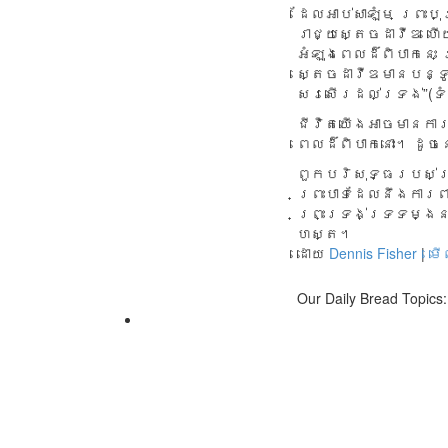
ដែលអាប់សាឡំម ព្រះប
រាជ្យស្តេចដាវីឌ ហើ
អំឡុងពេលដ៏ពិបាកនេះ
ស្តេចដាវីឌមានបន្ទូ
សរសើរដល់ទ្រង់”(ទ
ជីវិតយើងអាចមានការឈ
ពេលដ៏ពិបាកនោះ។ ដូចន
ពួក​បរិសុទ្ធរ​ប​ស់ព
ព្រះ​បា​ទដែ​ល​នឹ​ងការព
ព្រះ​ទ្រង់​ទ្រទម្ងន់ព
ហស្ត​។
ដោយ
Dennis Fisher
|
ម
Our Daily Bread Topics: