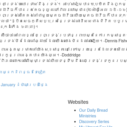
ុត្រាទ្រង់បះបោរទាស់នឹងទ្រង់។ អាប់សាឡំមបានឃុបឃិតនឹងពួកមន
យដាវីឌក៏បានរត់គេចខ្លួន ទៅវាលរហោស្ថាន(២សាំយ៉ូអែល ១៥-១៦)
 ព្រះទ្រង់នៅតែគង់នៅជាមួយស្តេចដាវីឌ ហើយស្តេចដាវីឌក៏បានទុក
លថា “ដ្បិតសេចក្តីសប្បុរសនៃទ្រង់ នោះវិសេសជាងជីវិត បបូរ
ំនុកដំកើង ៦៣:៣)។
ឺចាប់ នៅពេលខ្លះ តែព្រះទ្រង់ប្រទានព្រះហស្តនៃការកម្សាន្ត
េះ ទ្រង់មិនដែលនៅឆ្ងាយ ដែលយើងឈោងមិនដល់នោះឡើយ។-Dennis Fish
្រះអង្គសម្រាកនៅយ៉ា​ង​សុខ​សាន្ត នៅក្រោមព្រះ​នេត្រ​ដែល​ទតមើលឥ
ា​រ​កូ​នព្រះអង្គ​បា​នយ៉ា​ង​ល្អ​។-Doddridge
ិភពលោក​ នៅលើ​ស្មា​ទ្រង់ ហើយទ​ន្ទឹមនឹង​នោះ ទ្រង់​ទ្រកូ​ន​រ​បស់ទ
ើលអ្នកនិពន្ធដទៃទៀត
January
នំម៉ាណាប្រចាំថ្ងៃ
Websites
Our Daily Bread
Ministries
Discovery Series