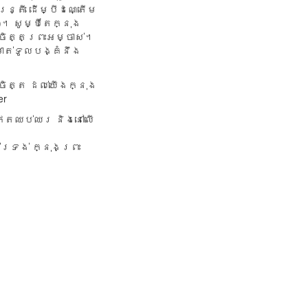
្ត្រី ដើម្បីដណ្តើម
។ សូម្បីតែក្នុង
ចិត្តព្រះអម្ចាស់។
មាត់ទូលបង្គំនឹង
ចិត្ត ដល់យើងក្នុង
er
​តឈប់ឈ​រ និង​នៅលើ​
្រ​ង់​ ក្នុងព្រះ​