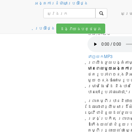
អង្គការនំម៉ាណាប្រចាំថ្ងៃ
ព្រះហស្ត
សម្រា
អាន
: ទំនុកដំកើង ៦៣
ប្រចាំថ្ងៃ
ដង្វាយឧបត្ថម្ភ
១៨:១-២០
ទាញយកMP3
ព្រលឹង​ទូលបង្គំ​តាម​
មា
នពេលមួយអង្គការ
ថតរូបភាពក្នុងទីអវ
មួយ ក្នុងចំណោមរូប
ម្រាមដៃ មេដៃ និងប
បានហៅរូបភាពនោះថា “
ព្រះគម្ពីរបាននិយា
ដែលនោះជាខ្លឹមសារដ៏
ធ្វើជាជំនួយដល់ទូល
ទ្រង់ប្រកិត ព្រះហស
ដំកើងយល់ថា ជំនួយរប
គម្ពីរខ្លះយល់ថា ស