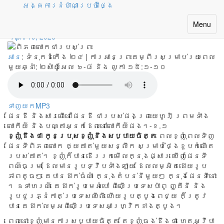
អង្គការនំម៉ាណាប្រចាំថ្ងៃ
ពិភពលោកជារបស់ព្រះ
Toggle
Menu
navigatio
April 19, 2026
អាន
: ទំនុកដំកើង ២៤ | ការអានព្រះគម្ពីរសម្រាប់រយៈពេល
មួយឆ្នាំ:
២សាំយ៉ូអែល ៦-៨ និង លូកា ១៥:១-១០
ទាញយកMP3
ផែនដី និង​សារពើ​នៅ​ផែនដី ជា​របស់​ផង​ព្រះយេហូវ៉ា ព្រម​ទាំង​
លោកីយ៍ និង​បណ្តា​អ្នក​ដែល​នៅ​លោកីយ៍​ផង។-ខ.១
ខ្
ញុំ
ដឹងថា​ កូន​ប្រុស​ខ្ញុំ​នឹង​សប្បាយចិ​ត្ត
ពេល​ខ្ញុំ​ពេល​ទិញ​
ផែន​ទីពិភព​លោក​ ឲ្យគាត់​មួយ​ស​ន្លឹក សម្រាប់​ថ្ងៃ​ខួប​កំ​ណើត​
រប​ស់​គាត់​។ ខ្ញុំក៏បា​នដើ​រ​រ​កមើ​លក្នុង​ផ្សារ ឃើញ​ផែនទី​
ពណ៌​ចម្រុះ ដែល​មាន​រូប​ទ្វីប​ទាំងឡាយ ដែល​លម្អិត​ដោយរូ​ប​
ភាពតូច​​ៗ គេបា​នដាក់ចំណាំ​ ក្នុង​តំបន់​នីមួយ​ៗ ក្នុង​ផែនទី​នោះ​
។ ឧទាហរណ៍ គេ​ដាក់រូបមេ​អំបៅ ពី​លើប្រ​ទេស​ប៉ាពូ ញូគីនី និង​
រូប​ជួរភ្នំ​កាត់ប្រទេស​ឈីលី ហើយ​រូបត្បូ​ង​ពេជ្យ ​ក៏ត្រូ​វ​
បានគេដា​ក់លម្អពីលើប្រទេស​អាហ្វ្រិក​ខាង​ត្បូង។
ពេល​នោះខ្ញុំ​មានកា​រសប្បាយចិ​ត្ត តែ​ខ្ញុំច​ង់ដឹងថា​ ហេតុ​អ្វីបា​