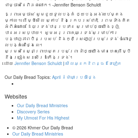
ជា​ម្ចាស់​នៃ​ពិភព​លោក។-Jennifer Benson Schuldt
ឱព្រះ​អម្ចាស់ សូម​ជួយ​ទូលបង្គំ ឲ្យ​បង្អង់ឈប់ម្តង
ម្កាល។ ដើម្បី​មើល ស្តាប់ និង​ក្រេប​រស់​ជាតិ ព្រមទាំ​ងគិ​ត
អំពីអំណោយ ដែល​ទ្រង់បាន​ប្រ​ទាន សម្រាប់​ឲ្យយើងខ្ញុំ​
បានអរសប្បាយ។ សូម​អរ​ព្រះគុណទ្រង់​ សម្រាប់​កា​រ
បង្ហាញ​ភាព​ប៉ិន​ប្រ​សប់ និ​ងក្តី​ស្រឡាញ់​របស់​ទ្រង់ ចំពោះទូ​
ល​បង្គំ​នៅថ្ងៃ​នេះ។
សម្រស់​នៃស្នាព្រះហស្តរបស់ព្រះ ​នាំឲ្យ​យើ​ងមា​នហេ​តុដើ​ម្បី
នឹង​ច្រៀង​សរសើរ​ដំកើ​ង​ទ្រង់​។
ដោយ
Jennifer Benson Schuldt
|
មើលអ្នកនិពន្ធដទៃទៀត
Our Daily Bread Topics:
April
នំម៉ាណាប្រចាំថ្ងៃ
Websites
Our Daily Bread Ministries
Discovery Series
My Utmost For His Highest
© 2026
Khmer Our Daily Bread
Our Daily Bread Ministries