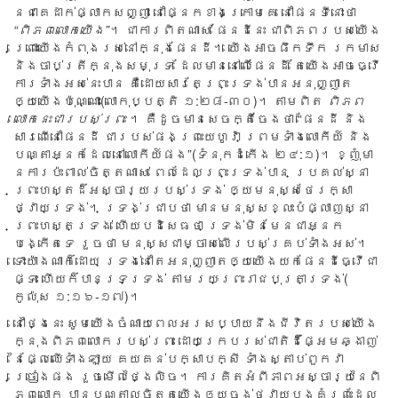
នជាគេដាក់ផ្លាកសញ្ញា នៅ​ផ្នែកខាងក្រោ​មគេ នៅ​ផែនទីនោះ​ថា
“ពិភព​លោក​យើង”
។ ជា​ការ​ពិ​ត​ណាស់ ផែន​ដី​នេះ ជាពិ​ភព​របស់​យើង
ព្រោះយើ​ងកំពុង​រស់​នៅក្នុ​ងផែនដី។ យើង​អាច​ផឹកទឹ​ក រក​មាស
និង​ចាប់​ត្រីក្នុ​ងសមុ​ទ្រ ដែលមាននៅលើ​ផែ​នដី​ តែ​យើង​អាចធ្វើ
ការទាំ​ងអស់​នេះបាន​ គឺ​ដោយ​សារតែព្រះ​ទ្រង់បាន​អ​នុញ្ញាត​
ឲ្យយើ​ង​ប៉ុណ្ណោះ(លោកុប្បត្តិ ១:២៨-៣០)។ តាមពិត
ពិភព​
លោកនេះជារបស់ព្រះ​
។ គឺ​ដូច​មាន​សេចក្តីចែង​ថា “ផែនដី និង​
សារពើ​នៅ​ផែនដី ជា​របស់​ផង​ព្រះយេហូវ៉ា ព្រម​ទាំង​លោកីយ៍ និង​
បណ្តា​អ្នក​ដែល​នៅ​លោកីយ៍​ផង”(ទំនុកដំកើង ២៤:១)។ ខ្ញុំមា​
ន​ការ​ប៉ះពា​ល់ចិ​ត្ត​ណាស់ ពេលដែល​ព្រះទ្រង់បា​ន ប្រគល់​ស្នា​
ព្រះហស្ត​ដ៏​អស្ចារ្យ​រប​ស់ទ្រ​ង់ ឲ្យ​មនុស្ស​​ថែរក្សា​
ថ្វាយ​ទ្រង់។ ទ្រង់​ជ្រាប​​ថា មានម​នុស្ស​ខ្លះ​បំផ្លាញស្នា​
ព្រះហស្ត​ទ្រ​ង់ ហើយ​បដិសេធ​ថា ទ្រង់​មិន​មែ​ន​ជា​អ្នក​
បង្កើត​ទេ​ រួច​ថា មនុស្ស​ជា​ម្ចាស់លើ​រប​ស់គ្រ​ប់​ទាំង​អ​ស់។​ ​
ទោះយ៉ា​ងណាក៏ដោ​យ ទ្រង់​នៅ​តែអនុញ្ញាត​ឲ្យយើ​ង​យក​ផែនដី​ធ្វើជា​
ផ្ទះ​ ហើយ​ក៏បា​នទ្រទ្រង់ តាម​រយៈ​ព្រះរា​ជ​បុត្រាទ្រ​ង់(​
កូល៉ុស ១:១៦-១៧)។
នៅ​ថ្ងៃនេះ​ សូម​យើង​ចំណា​យ​ពេ​ល​អរ​សប្បាយ​នឹងជីវិត​របស់​យើង
ក្នុង​ពិភព​លោក​របស់ព្រះ​ ដោយក្រេ​បរស់ជា​តិដ៏ផ្អែម​ឆ្ងាញ់​
នៃផ្លែឈើ​ទាំ​ងឡា​យ គយ​គន់​បក្សាបក្សី ទាំង​ស្តាប់​ពួក​វា
ច្រៀងផង រួច​មើល​ថ្ងៃ​លិច។ ការ​​គិត​អំពី​ភា​ព​អស្ចារ្យ​នៃពិ​
ភ​ព​លោក បាន​បណ្តា​លចិត្តយើងឲ្យចង់ថ្វាយ​បង្គំ​ព្រះដែល​