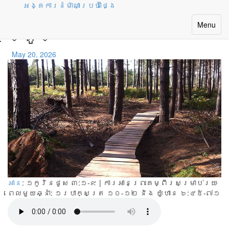
អង្គការនំម៉ាណាប្រចាំថ្ងៃ
ការផ្តោតចិត្តដ៏ត្រឹម
Toggle
Menu
ត្រូវ
navigatio
May 20, 2026
អាន
: ១កូរិនថូស ៣:១-៩ | ការអានព្រះគម្ពីរសម្រាប់រយៈ
ពេលមួយឆ្នាំ:
១របាក្សត្រ ១០-១២ និង យ៉ូហាន ៦:៤៥-៧១