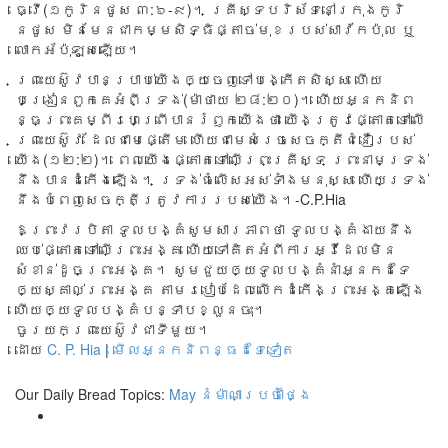
ធ្វើ(១កូរិនថូស ៣:៦-៩)។ គ្រីស្ទ​បរិ​ស័​ទនៅ​ក្រុ​ងកូ​រិ​
នថូ​ស មិន​មែន​ជា​កម្មសិ​ទ្ធិផ្តា​ច់មុខ​រ​បស់សាវ័ក​ប៉ុល ឬ​
លោកអ័​ប៉ុឡូស​ឡើយ។
ព្រះ​យេស៊ូវ​បាន​ប្រាប់​យើង​ឲ្យចេ​ញទៅ​បង្កើតសិ​ស្ស ហើយ​
បង្រៀន​ពួក​គេ​អំពី​ទ្រង់​(ម៉ាថាយ ២៨:២០)។ ហើយ​អ្នក​និព​
ន្ធព្រះ​គម្ពី​រហេព្រើបា​នរំ​ឭក​យើ​ង​ថា យើង​ត្រូវ​ផ្តោត​ទៅ​លើ
ព្រះ​យេស៊ូវ ដែល​ជា​​មេ​​ផ្តើម ហើ​យ​​ជា​​មេ​សំរេច​សេចក្តី​ជំនឿ​របស់​
យើង(១២:២)។ ពេល​យើង​ផ្តោ​ត​ទៅ​លើ​ព្រះគ្រីស្ទ ព្រះនា​ម​ទ្រ​ង់
នឹង​បានដំ​កើង​ឡើង។ ទ្រង់​ធំលើ​សអ​ស់​ទាំង​មនុ​ស្ស ហើយ​ទ្រង់​
នឹង​បំពេញ​សេចក្តី​ត្រូវ​ការរ​បស់​យើង។-C.P.Hia
ឱ​ព្រះវ​រ​បិតា ទូល​បង្គំ​សូមសា​រភាព​ថា ទូល​បង្គំ​ងា​យ​នឹ​ង​
ឈប់​ផ្តោត​ទៅ​លើព្រះ​អង្គ ហើយទៅ​គិ​តអំ​ពីការអ្វី​ដែលមិ​ន​
សំខាន់​ដូ​ចព្រះ​អ​ង្គ។ សូម​ជួយ​ឲ្យទូ​លប​ង្គំនាំអ្នកដ​ទៃ​
ឲ្យស្គាល់​ព្រះអង្គ តាម​របៀប​ដែល​លើក​ដំកើ​ងព្រះអង្គ​ឡើង
ហើយ​ឲ្យទូល​បង្គំប​ន្ទាប​ខ្លួន​ចុះ។
ចូរ​យក​ព្រះយេ​ស៊ូវ​ជាទីមួយ។
ដោយ
C. P. Hia
|
មើលអ្នកនិពន្ធដទៃទៀត
Our Daily Bread Topics:
May
នំម៉ាណាប្រចាំថ្ងៃ