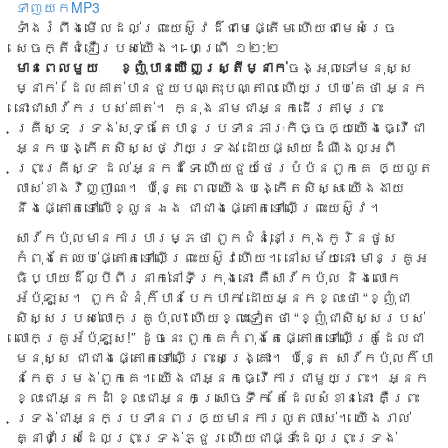
ទាញយកMP3
ទាំង​រំពឹង​មើល​ដល់​ព្រះយេស៊ូវ​ដ៏​ជា​មេ​ផ្តើម ហើយ​ជា​មេ​សំរេច​
សេចក្តី​ជំនឿ​របស់​យើង។-ហេព្រើ ១២:២
មា
ន​ពេលមួយ ខ្ញុំបាន​ឃើញស្ត្រីម្នាក់​
ចង្អុល​ទៅ​មនុ​ស្ស
ម្នាក់ ដែលគា​ត់​បា​នជួយ​​បណ្តុះ​​បណ្តាល ហើយ​ប្រាប់​គេ​ថា​ អ្នក
នោះ​ជាសា​វ័ក​របស់​គាត់។ ក្នុង​នាម​ជាអ្នកដើរ​តាមព្រះ​
គ្រីស្ទ ទ្រង់​សុ​ទ្ធ​តែ​បា​នប្រទានភារៈ​កិច្ច​ឲ្យ​យើងធ្វើជា​
អ្នក​បង្កើត​សិស្ស​ថ្វាយទ្រ​ង់ ដោយ​ផ្សាយ​ដំណឹងល្អពី​​
ព្រះគ្រី​ស្ទ ដល់​អ្នកដ​ទៃ ហើយ​ជួយ​ថែរបំប៉​នពួកគេ ឲ្យ​លូត​
លាស់ខា​ង​វិ​ញ្ញាណ។ ប៉ុន្តែ ពេល​យើង​បង្កើត​សិស្ស យើង​ងាយ​
នឹងផ្តោត​ទៅលើ​ខ្លួន​ឯ​ង ជា​ជាង​ផ្តោត​ទៅ​លើ​ព្រះយេ​ស៊ូវ​។
សាវ័ក​ប៉ុល​មា​ន​កា​របា​រម្ភ​ថា ពួក​ជំនុំ​នៅ​ក្រុង​កូរិន​ថូស​
កំពុង​តែ​ឈប់​ផ្តោត​ទៅ​លើ​ព្រះ​យេស៊ូវ​ហើយ​។ នៅសម័យ​នោះ មាន​គ្រូអ​
ធិប្បាយ​ដ៏​ល្បីពីរ​នា​ក់នៅ​ទី​ក្រុងនោះ គឺសាវ័កប៉ុ​ល និង​លោក​
អ័ប៉ុឡូស។ ពួក​ជំនុំ​​ក៏បា​ន​បែ​ក​បាក់ ដោយ​អ្នក​ខ្លះថា “ខ្ញុំជា​
សិស្ស​រប​ស់លោ​ក​គ្រូប៉ុ​ល” ហើយ​ខ្លះទៀ​ត​ថា​ “ខ្ញុំ​ជា​សិស្សរ​បស់​
លោក​គ្រូអ័ប៉ុឡូស!” ដូច​នេះ ពួក​គេ​កំពុ​ង​តែ​ផ្តោតទៅលើគ្រូ​ដែ​លជា​​
ម​នុស្ស ជា​ជាង​ផ្តោត​ទៅ​លើ​ព្រះ​សង្រ្គោះ។ ប៉ុន្តែ សាវ័ក​ប៉ុ​ល​ក៏បា​
ន​កែ​តម្រង់​ពួ​​កគេ។ យើង​ជា​អ្នក​ធ្វើ​​កា​រ​ជាមួយព្រះ​។ អ្នក​
ខ្លះជា​អ្ន​កដាំ​ ខ្លះជា​អ្ន​កស្រោច​ទឹក តែ​ដែល​សំខាន់​នោះ គឺ​ព្រះ
ទ្រង់ជា​អ្ន​​កប្រទានព​រ​ឲ្យមា​ន​ការ​លូត​លា​ស់។ យើង​​រាល់​​​
គ្នា​​​ជា​ស្រែ​ដែល​ព្រះ​ទ្រង់​ភ្ជួរ ហើយ​ជា​ផ្ទះ​ដែល​ព្រះ​ទ្រង់​