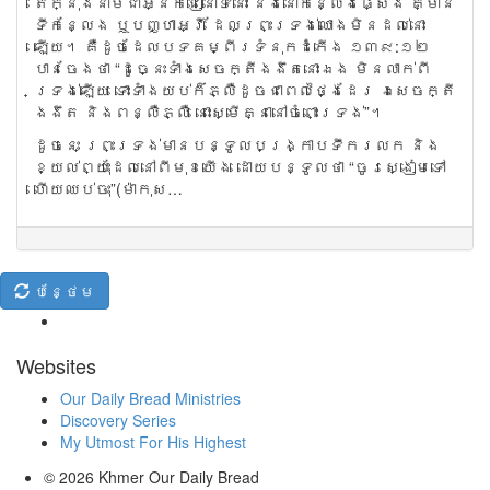
តែ​ក្នុង​នាម​ជា​អ្នក​ជឿ​នៅ​ទីនោះ និង​នៅ​កន្លែង​ផ្សេង គ្មាន​
ទីកន្លែង ឬ​បញ្ហា​អ្វី ដែល​ព្រះ​ទ្រង់​ឈោង​មិន​ដល់​នោះ​
ឡើយ។ គឺ​ដូច​ដែល​បទ​គម្ពីរ​ទំនុក​ដំកើង ១៣៩:១២
បាន​ចែង​ថា “ដូច្នេះ​ទាំង​សេចក្តី​ងងឹត​នោះ​ឯង មិន​លាក់​ពី​
ទ្រង់​ឡើយ ទោះ​ទាំង​យប់​ក៏​ភ្លឺ​ដូច​ជា​ពេល​ថ្ងៃ​ដែរ ឯ​សេចក្តី​
ងងឹត និង​ពន្លឺ​ភ្លឺ នោះ​ស្មើ​គ្នា​នៅ​ចំពោះ​ទ្រង់”។
ដូច​នេះ ព្រះ​ទ្រង់​មាន​បន្ទូល​បង្ក្រាប​ទឹក​រលក និង​
ខ្យល់​ព្យុះ​ដែល​នៅ​ពី​មុខ​យើង ដោយ​បន្ទូល​ថា “ចូរ​ស្ងៀម​ទៅ
ហើយ​ឈប់​ចុះ”(ម៉ាកុស…
បន្ថែម
Websites
Our Daily Bread Ministries
Discovery Series
My Utmost For His Highest
© 2026
Khmer Our Daily Bread