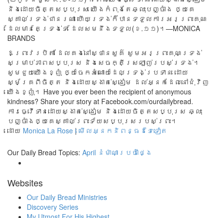
និង​ដោយ​ចិត្ត​សប្បុរស យើង​កំពុង​តែ​ឆ្លុះ​បញ្ចាំង ឲ្យ​គេ​
ស្គាល់​ទ្រង់​ជា​នរណា ហើយ​ទ្រង់​ក៏​បាន​ទទួល​ការ​អរ​ព្រះ​គុណ
ដែល​មាន​តែ​ទ្រង់​ទេ ដែល​សម​នឹង​ទទួល(ខ.១១)។—MONICA
BRANDS
ឱព្រះវរបិតា ដែលគង់នៅស្ថានសួគ៌ សូមអរព្រះគុណទ្រង់
សម្រាប់ភាពសប្បុរស និងសេចក្តីស្រឡាញ់របស់ទ្រង់។
សូមជួយយើងខ្ញុំ ឲ្យចែកអំណោយដែលទ្រង់ប្រទាន ដោយ
ស្ម័គ្រពីចិត្ត និងដោយស្ងាត់ស្ងៀម ដល់អ្នកដែលនៅជុំវិញ
យើងខ្ញុំ។ Have you ever been the recipient of anonymous
kindness? Share your story at Facebook.com/ourdailybread.
ការធ្វើទានដោយស្ងាត់ស្ងៀម និងដោយចិត្តសប្បុរស ឆ្លុះ
បញ្ចាំងឲ្យគេស្គាល់ព្រះទ័យសប្បុរសរបស់ព្រះ។
ដោយ
Monica La Rose
|
មើលអ្នកនិពន្ធដទៃទៀត
Our Daily Bread Topics:
April
នំម៉ាណាប្រចាំថ្ងៃ
Websites
Our Daily Bread Ministries
Discovery Series
My Utmost For His Highest