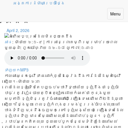
អង្គការនំម៉ាណាប្រចាំថ្ងៃ
អំពើសប្បុរសដែលមិនឲ្យ
Toggle
Menu
គេដឹង
navigatio
April 2, 2026
អាន
: ម៉ាថាយ ៦:១-៤ | ការអានព្រះគម្ពីរសម្រាប់រយៈពេល
មួយឆ្នាំ:
ពួកចៅហ្វាយ ១៦-១៨ លូកា ៧:១-៣០
ទាញយកMP3
កាលណាអ្នកធ្វើទាន នោះកុំឲ្យដៃឆ្វេងដឹងការដែលដៃស្តាំធ្វើ
ឡើយ។-ម៉ាថាយ ៦:៣
ពេល​ដែល​ខ្ញុំ​ទើប​តែ​បញ្ចប់​មហា​វិទ្យាល័យ ខ្ញុំ​ដឹង​ថា ខ្ញុំ​ចាំ​
បាច់​ត្រូវ​រៀន​ចាយ​ត្បិត​ត្បៀត ដោយ​កំណត់​ថា ក្នុង​មួយ​
សប្តាហ៍ ខ្ញុំ​មិន​ត្រូវ​ចំណាយ​ទៅ​លើ​គ្រឿង​ទេស លើស​ពី​២៥​ដុល្លា​
ឡើយ។ ថ្ងៃ​មួយ ពេល​ខ្ញុំ​កំពុង​តម្រង់​ជួរ​រង់​ចាំ​បង់​លុយ នៅ​
ហាង​ទំនិញ មុន​នឹង​ចេញ​មក​ក្រៅ ខ្ញុំ​សង្ស័យ​ថា គ្រឿង​ទេស​ដែល​
ខ្ញុំ​បាន​ទិញ មាន​តម្លៃ​លើស​លុយ​ដែល​នៅ​ជាប់​ខ្លួន​។ ខ្ញុំ​ក៏​
ប្រាប់​អ្នក​គិត​លុយ ឲ្យ​ឈប់​បូក​បន្ថែម​ទំនិញ​ដែល​នៅ​សល់
ពេល​ដែល​តម្លៃ​សរុប​បាន​កើន​ដល់​២០​ដុល្លា​ ព្រោះ​ខ្ញុំ​មាន​លុយ​