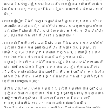
ល្មម​នឹង​ទិញ​គ្រឿង​ទេស​ទាំង​អស់​ដែល​ខ្ញុំ​បាន​ជ្រើស​រើស លើក​
លែង​តែ​ម្រេច​មួយ​កញ្ចប់ ដែល​ខ្ញុំ​គ្មាន​លុយ​បន្ថែម​សម្រាប់​
ទិញ។
ពេល​ខ្ញុំ​ហៀប​នឹង​បើក​ឡាន​ចេញ​ទៅ​ផ្ទះ​វិញ មាន​បុរស​ម្នាក់​បាន​
ឈប់​នៅ​ក្បែរ​ឡាន​ខ្ញុំ។ គាត់​ក៏​បាន​ហុច​ម្រេច​មួយ​កញ្ចប់​ឲ្យ​
ខ្ញុំ ដោយ​និយាយ​ថា វា​ជា​ម្រេច​ដែល​ខ្ញុំ​ត្រូវ​ការ។​ មិន​ទាន់​បាន​
អរ​គុណ​គាត់​ផង គាត់​ក៏​បាន​ដើរ​ចេញ​ទៅ​បាត់។
ពេល​ខ្ញុំ​នឹក​ឃើញ​ការ​ល្អ​ដ៏​សាមញ្ញ និង​សប្បុ​រស​របស់​គាត់
ខ្ញុំ​មាន​ចិត្ត​កក់​ក្តៅ ហើយ​ក៏​បាន​នឹក​ចាំ​ព្រះ​បន្ទូល​ព្រះ​
យេស៊ូវ ក្នុង​បទ​គម្ពីរ​ម៉ាថាយ ជំពូក៦។ ព្រះ​យេស៊ូវ​ទ្រង់​
បាន​រិះ​គន់​អ្នក​ដែល​ធ្វើ​ទាន ដើម្បី​ឲ្យ​គេ​សរសើរ​
ខ្លួន(ខ.២) ហើយ​ទ្រង់​ក៏​បាន​បង្រៀន​សិស្ស​ទ្រង់ ឲ្យ​ចេះ​ធ្វើ​
ទាន តាម​បែប​ផ្សេង​វិញ។ ទ្រង់​បាន​បង្រៀន​កុំ​ឲ្យ​ធ្វើ​ទាន
ដើម្បី​មុខ​មាត់នោះ​ឡើយ ផ្ទុយ​ទៅ​វិញ គឺ​ត្រូវ​ធ្វើ​ទាន ក្នុង​ភាព​
លាក់​កំបាំង គឺ​មិន​ខុស​ពី​ដៃ​ឆ្វេង​ដែល​មិន​ដឹង​ថា ដៃ​ស្តាំ​កំពុង​តែ​
ធ្វើ​ទាន​នោះ​ឡើយ(ខ.៣)។
អំពើ​សប្បុរស​របស់​មនុស្ស​ដែល​ខ្ញុំ​មិន​ស្គាល់ បាន​ធ្វើ​ឲ្យ​
ខ្ញុំ​នឹក​ចាំ​ថា​ ការ​ធ្វើ​ទាន គឺ​មិន​គួរ​ធ្វើ​ឡើង ដើម្បី​ខ្លួន​យើង​
នោះឡើយ។ យើង​ធ្វើ​ទាន គឺ​ដោយ​សារ​តែ​ការ​អ្វី​ដែល​ព្រះ​ដ៏​
សប្បុរស​នៃ​យើង បាន​ប្រទាន​ពរ​យើង ដោយ​មិន​សំចៃ​
(២កូរិនថូស ៩:៦-១១)។ ពេល​យើង​ធ្វើ​ទាន ដោយ​ស្ងាត់​ស្ងៀម