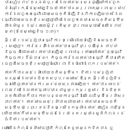
បាន​រៀប​រាប់ ក្នុង​សំបុត្រ​ដែល​គាត់​សរសេរ​ផ្ញើ​ទៅ​កាន់​ពួក​
ជំនុំ​នៅ​ក្រុង​ថែស្សាឡូនិច​ថា គាត់​បាន​អរ​ព្រះគុណ​ព្រះ សម្រាប់​
ការ​ដែល​ពួក​គេ​ធ្វើ ដោយ​សេចក្តី​ជំនឿ និង​ពី​ការ​នឿយ​ហត់ ដែល​
ធ្វើ​ដោយ​សេចក្តី​ស្រឡាញ់ ហើយ​ដែល​ពួកគេ​មាន​សេចក្តី​សង្ឃឹម​
យ៉ាង​មាំមួន ដល់​ព្រះយេស៊ូវគ្រីស្ទ ជា​ព្រះអម្ចាស់​នៃ​យើង​រាល់​
គ្នា (១ថែស្សាឡូនិច ១:៣)។
អ៊ំស្រី​របស់​ខ្ញុំ​បាន​ធ្វើ​ការ​បម្រើ ដោយ​ជំនឿ និង​សេចក្តី​
ស្រឡាញ់។ ការ​ថែរ​ទាំ​ដែល​គាត់​បាន​ធ្វើ​ជា​ប្រចាំ​ថ្ងៃ ជាប់​ជា​
និច្ច គឺ​ដោយ​សារ​គាត់​បាន​ជឿ​ថា ព្រះ​បាន​ត្រាស​ហៅ​គាត់ ឲ្យ​ធ្វើ​
កិច្ចការ​ដ៏​សំខាន់​នេះ។ កិច្ច​ការ​ដែល​គាត់​បាន​ធ្វើ គឺ​បាន​កើត​
ចេញ​ពី​សេចក្តី​ស្រឡាញ់​ចំពោះ​ព្រះ និង​ចំពោះ​ឪពុក​របស់​គាត់។
គាត់​ក៏​បាន​អត់​ទ្រាំ ដោយ​ក្តី​សង្ឃឹម។ ​ជី​តា​របស់​ខ្ញុំ​ជា​
មនុស្ស​ដែល​មាន​ចិត្ត​សប្បុរស​ណាស់ ប៉ុន្តែ អ៊ំស្រី​ខ្ញុំ​មិន​
ចង់​ឃើញ​គាត់​មាន​ការ​អន់​ថយ​សុខ​ភាព​ឡើយ។ គាត់​បាន​លះ​បង់​
ពេល​វេលា ដែល​គាត់​ធ្លាប់​មាន​ជា​មួយ​ក្រុម​គ្រួសារ និង​មិត្ត​
ភក្តិ ហើយ​ក៏​បាន​កាត់​បន្ថយ​ការ​ធ្វើ​ដំណើរ ដើម្បី​ថែរ​ទាំ​សុខ​
ភាព​គាត់។ គាត់​អាច​អត់​ទ្រាំ​បាន ដោយ​សារ​គាត់​មាន​សេចក្តី​
សង្ឃឹម​ថា ព្រះ​ទ្រង់​នឹង​ចម្រើន​កម្លាំង​គាត់ ជា​រៀង​រាល់​ថ្ងៃ
ហើយ​គាត់​ក៏​មាន​សង្ឃឹម​ផង​ដែរ​ថា នគរ​ស្ថាន​សួគ៌​កំពុង​រង់​
ចំ​ជីតា​របស់​គាត់។
ទោះ​យើង​កំពុង​ថែ​ទាំ​សាច់​ញាតិ កំពុង​តែ​ជួយ​អ្នក​ជិត​ខាង ឬ​