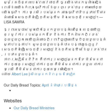
ស្ម័គ្រ​ចិត្ត​លះ​បង់​ពេល​វេលា​ក្តី ចូរ​យើង​មាន​កម្លំាង​ឡើង
ពេល​ដែល​យើង​កំពុង​ធ្វើ​ការ ដែល​ព្រះ​ទ្រង់​បាន​ត្រាស​ហៅ​ឲ្យ
យើង​​​ធ្វើ។ ការ​បម្រើ​របស់​អ្នក អាច​ធ្វើ​ជា​ទី​បន្ទាល់​ដ៏​មាន​
អំណាច​នៃ​សេចក្តី​ជំនឿ ក្តី​សង្ឃឹម និង​សេចក្តី​ស្រឡាញ់​។—
LISA SAMRA
ឱព្រះអម្ចាស់ សូមបើកភ្នែកទូលបង្គំ នៅថ្ងៃនេះ ឲ្យឃើញ
តម្រូវការរបស់អ្នកដទៃ និងការដឹកនាំមកពីទ្រង់
ឲ្យជួយពួកគេ ឃើញអំណាចពីព្រះវិញ្ញាណ ដើម្បីឲ្យទូលបង្គំ
ស្តាប់បង្គាប់។ សូមឲ្យទូលបង្គំបានបង្ហាញចេញនូវ
សេចក្តីជំនឿ សេចក្តីស្រឡាញ់ និងក្តីសង្ឃឹម ដែលទ្រង់បាន
ប្រទានទូលបង្គំ។
ភាពរុងរឿងនៃជីវិត គឺជាការស្រឡាញ់អ្នកដទៃ មិនមែនជា
ការឲ្យគេស្រឡាញ់ ជាការឲ្យ គឺមិនមែនជាការទទួល ជាការ
បម្រើ គឺមិនមែនជាការឲ្យគេបម្រើឡើយ។
ដោយ
Albert Lee
|
មើលអ្នកនិពន្ធដទៃទៀត
Our Daily Bread Topics:
April
នំម៉ាណាប្រចាំថ្ងៃ
Websites
Our Daily Bread Ministries