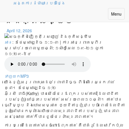
អង្គការនំម៉ាណាប្រចាំថ្ងៃ
សេចក្តីជំនឿ ក្តីស្រឡាញ់
Toggle
Menu
និងក្តីសង្ឃឹម
navigatio
April 12, 2026
អាន
: ១ថែស្សាឡូនិច ១:១-៣ | ការអានព្រះគម្ពីរ
សម្រាប់រយៈពេលមួយឆ្នាំ:
១សាំយ៉ូអែល ១៩-២១ លូកា
១១:២៩-៥៤
ទាញយកMP3
យើងខ្ញុំអរព្រះគុណដល់ព្រះជានិច្ច ពីដំណើរអ្នករាល់
គ្នា។ ១ថែស្សាឡូនិច ១:២
អ៊ំស្រី ខាធី(Kathy) បាន​មើល​ថែរ​ឪពុក​របស់​គាត់(ដែល​ជា​ជីតា​
របស់​ខ្ញុំ) នៅ​ផ្ទះ​របស់​គាត់ អស់​រយៈ​ពេល​១០​ឆ្នាំ។ គាត់​បាន​
ធ្វើ​ម្ហូប និង​បោស​សម្អាត ឲ្យ​ជីតា​ខ្ញុំ​ជា​ប្រចាំ ពេល​ដែល​ជីតា​
ខ្ញុំ​នៅ​មាន​កម្លាំង ហើយ​ពេល​សុខភាព​ជីតា​របស់​ខ្ញុំ មាន​ភាព​
អន់​ខ្សោយ គាត់​ក៏​បាន​ជួយ​ថែរ​ទាំ​សុខ​ភាព​គាត់។
ការ​បម្រើ​ដែល​គាត់​មាន​ចំពោះ​ឪពុក​គាត់ គឺ​ជា​គំរូ ដែល​សាវ័ក​ប៉ុល​