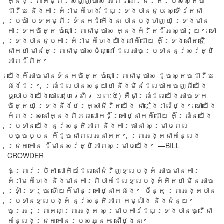
ក្នុង​ព្រះ​គម្ពីរ​សញ្ញា​ចាស់ អំពី​ដំណើរ​ជីវិត​របស់​ស្តេច​
ដាវីឌ និង​ការ​គំរាម​កំហែង ដែល​ទ្រង់​បាន​ជួប ស្ទើរ​តែ​ជា​
ប្រចាំ បទ​គម្ពីរ​ទំនុក​ដំកើង​នេះ បាន​បង្ហាញ​ថា ទ្រង់​មាន​
ការ​ទុក​ចិត្ត ចំពោះ​ព្រះ​ជា​ម្ចាស់ ក្នុង​កំរិត​ដ៏​អស្ចារ្យ។ ទោះ​
ទ្រង់​បាន​ជួប​ការ​គំរាម​កំហែង​យ៉ាង​ណា​ក៏​ដោយ ក៏​ទ្រង់​នៅ​តែ​ជឿ​
ជាក់​ថា មាន​តែ​ព្រះ​ជា​ម្ចាស់​ប៉ុណ្ណោះ ដែល​អាច​ប្រទាន​នូវ​សុវត្ថិ​
ភាព​ដ៏​ពិត។
យើង​ក៏​អាច​មាន​ទំនុក​ចិត្ត ចំពោះ​ព្រះ​ជា​ម្ចាស់ ដូច​ស្តេច​ដាវីឌ​
ផង​ដែរ។ ព្រះ​ដែល​បាន​សន្យា​ថា នឹង​មិន​ដែល​ចាក​ចេញ​ពី​យើង
ឬបោះ​បង់​យើង​ចោល(ហេព្រើរ ១៣:៥) ​គឺ​ជា​ព្រះ​ដែល​យើង​អាច​ទុក​
ចិត្ត​ថា ទ្រង់​នឹង​ថែរក្សា​ជីវិត​យើង ជា​រៀង​រាល់​ថ្ងៃ។​ ទោះ​យើង​
កំពុង​រស់​នៅ​ក្នុង​ពិភព​លោក​ដ៏​គ្រោះ​ថ្នាក់​ក៏​ដោយ ក៏​ព្រះ​នៃ​យើង​
ប្រទាន​យើង​ នូវ​សន្តិ​ភាព និង​ការ​ធានា សម្រាប់​ពេល​
បច្ចុប្បន ក៏​ដូច​ជា​ពេល​អនាគត។ ព្រះ​អង្គ​ជា​កន្លែង​
ជ្រក​កោន ដ៏​មាន​សុវត្ថិ​ភាព​សម្រាប់​យើង។ —BILL
CROWDER
ឱព្រះវរបិតា លោកិយដែលនៅជុំវិញទូលបង្គំ អាចមានការ
គំរាមកំហែង និងមានការពិបាកដែលទូលបង្គំគិតថា មិនអាច
ទ្រាំទ្ររួច ហើយក៏មានគ្រោះថ្នាក់ផង។ ប៉ុន្តែ ព្រះអង្គបាន
ប្រទានទូលបង្គំ នូវសន្តិភាព កម្លាំង និងជំនួយ។
ចូរអរព្រះគុណព្រះអង្គ សម្រាប់ការដែលទ្រង់បានធ្វើជា
កន្លែងជ្រកកោនរបស់អ្នក នៅថ្ងៃនេះ។