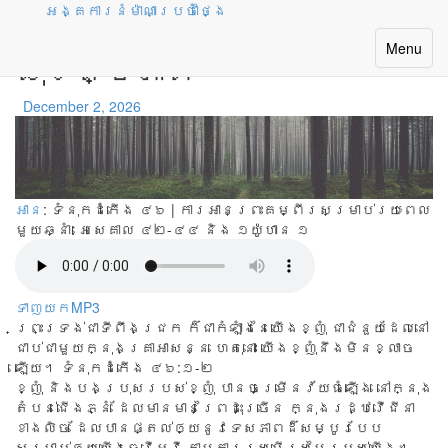
អង្គការនំម៉ាណាប្រចាំថ្ងៃ
កន្លែងដែលមាន
Toggle
Menu
សុវត្ថិភាព
navigatio
December 2, 2026
អាន
: ទំនុកដំកើង ៤៦ | ការអានព្រះគម្ពីរសម្រាប់រយៈពេល
មួយឆ្នាំ:
អេសេគាល ៤២-៤៤ និង ១យ៉ូហាន ១
ទាញយកMP3
ព្រះទ្រង់ជាទីពឹងជ្រក ក៏ជាកំឡាំងនៃយើងខ្ញុំ ជាជំនួយដែលនៅ
ជាប់ជាមួយក្នុងគ្រាអាសន្ន ហេតុនោះ យើងខ្ញុំនឹងមិនខ្លាច
ឡើយ។ ទំនុកដំកើង ៤៦:១-២
ខ្ញុំ និង​បង​ប្រុស​របស់​ខ្ញុំ បាន​ចម្រើន​វ័យ​ធំ​ឡើង នៅ​ក្នុង​
តំបន់​ជើង​ភ្នំ ដែល​មាន​មាន​ព្រៃ​ដុះ​ច្រើន ក្នុង​រដ្ឋ​វើជីនា​
ខាង​លិច ដែល​បាន​ផ្តល់​ឲ្យ​នូវ​ទេសភាព​ដ៏​សម្បូរ​បែប
សម្រាប់​ឲ្យ​យើង​ធ្វើ​អ្វី តាម​ការ​ស្រមើ​ស្រមៃ​របស់​យើង។