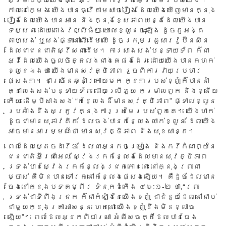
កាល​នៅ​ក្មេង យើង​បាន​ធ្វើ​តាម​សាច់​រឿង ដែល​យើង​ឃើញ​មាន​ក្នុង​
រឿង​ដែល​យើង​បាន​អាន និង​ក្នុង​ខ្សែ​ភាព​យន្ត​ដែល​យើង​បាន​
ទស្សនា ដោយ​តោង​វល្លិ​ធំ​ៗ យោល​ខ្លួន​ចុះ​ឡើង ដូច​តួ​អង្គ​
តាហ្សង់ ឬ​សង់​ផ្ទះ​នៅ​លើ​ដើម​ឈើ ដូច​ក្រុម​គ្រួសារ​រ៉ូប៊ីនសិន
ដែល​ជា​ជន​ជាតិ​ស្វីស​ជា​ដើម។ ការ​សាង​សង់​បន្ទាយ​ទ័ព ក៏​ជា​
អ្វី​ដែល​យើង​ចូល​ចិត្ត​លេង​ជាង​គេ​ផង​ដែរ ដោយ​យើង​បាន​កុហក់​
ខ្លួន​ឯង​ថា យើង​មាន​សុវត្ថិ​ភាព រួច​ពីការ​វាយ​ប្រហារ​
ផ្សេង​ៗ។ ជា​ច្រើន​ឆ្នាំ​ក្រោយ​មក កូន​ៗ​របស់​ខ្ញុំ​ក៏​បាន​នាំ​
គ្នា​លេង​សង់​បន្ទាយ​ទ័ព ដោយ​ប្រើ​ភួយ កម្រាល​ពួក និងខ្នើយ​
កើយ ដើម្បី​សាង​សង់ “កន្លែង​ដ៏​មាន​សុវត្ថិ​ភាព” ផ្ទាល់​ខ្លួន
ប្រឆាំង​នឹង​សត្រូវ​ក្នុង​ការ​ស្រមៃ​របស់​ពួក​គេ។ យើង​ហាក់​
ដូច​ជាមាន​សុភាវ​គិត ដែល​ចង់​បាន​កន្លែង​លាក់​ខ្លួន ដែល​យើង​
អាច​មាន​អារម្មណ៍​ថា មាន​សុវត្ថិ​ភាព និង​សុខ​សាន្ត។
ពេល​ដែល​ស្តេច​ដាវីឌ ដែល​ជា​អ្នក​ចម្រៀង និង​កវី​កំណាព្យ​នៃ​
ជន​ជាតិ​អ៊ីស្រាអែល ស្វែង​រក​កន្លែង​ដែល​មាន​សុវត្ថិ​ភាព
ទ្រង់​បាន​ស្វែង​រក​កន្លែង​ជ្រក​កោន​នោះ នៅ​ក្នុង​ព្រះ​ជា​
ម្ចាស់ គឺ​មិន​បាន​ទៅ​រក​នៅ​កន្លែង​ផ្សេង​ឡើយ។ គឺ​ដូច​ដែល​មាន​
ចែង​នៅ​ក្នុង​បទ​គម្ពីរ ​ទំនុក​ដំកើង ៤៦:១-២ ថា “ព្រះ​
ទ្រង់​ជា​ទីពឹង​ជ្រក ក៏​ជា​កំឡាំង​នៃ​យើង​ខ្ញុំ ជា​ជំនួយ​ដែល​នៅ​ជាប់​
ជា​មួយ​ក្នុង​គ្រា​អាសន្ន ហេតុ​នោះ យើង​ខ្ញុំ​នឹង​មិន​ខ្លាច​
ឡើយ”។ ពេល​ដែល​អ្នក​ពិចារណា អំពី​សេចក្តី​ដែល​បាន​ចែង​