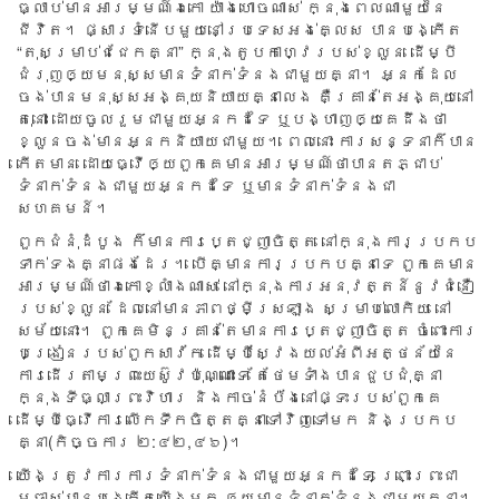
ធ្លាប់​មាន​អារម្មណ៍​ឯកោ យ៉ាង​ហោច​ណាស់ ក្នុង​ពេល​ណា​មួយ​នៃ​
ជីវិត។ ផ្សារ​ទំនើប​មួយ​នៅ​ប្រទេស​អង់​គ្លេស បាន​បង្កើត
“តុ​សម្រាប់ជជែក​គ្នា” ក្នុង​តូប​កាហ្វេ​របស់​ខ្លួន ដើម្បី​
ជំរុញ​ឲ្យ​មនុស្ស​មាន​ទំនាក់​ទំនង​ជា​មួយ​គ្នា។ អ្នក​ដែល​
ចង់​បាន​មនុស្សអង្គុយ​និយាយ​គ្នា​លេង​ ​គឺគ្រាន់​តែ​អង្គុយ​នៅ​
តុ​នោះ ដោយ​ចូល​រួម​ជា​មួយ​អ្នក​ដទៃ ឬ​បង្ហាញ​ឲ្យ​គេ​ដឹង​ថា
ខ្លួន​ចង់​មាន​អ្នក​និយាយ​ជា​មួយ។​ ពេល​នោះ ការ​សន្ទនា​ក៏​បាន​
កើត​មាន ដោយ​ធ្វើ​ឲ្យ​ពួក​គេ​មាន​អារម្មណ៍​ថា​បាន​តភ្ជាប់​
ទំនាក់​ទំនង​ជា​មួយ​អ្នក​ដទៃ ឬ​មានទំ​នាក់​ទំនង​ជា​
សហគមន៍។
ពួក​ជំនុំ​ដំបូង ក៏​មាន​ការ​ប្តេជ្ញា​ចិត្ត នៅ​ក្នុង​ការ​ប្រកប​
ទាក់​ទង​គ្នា​ផង​ដែរ។ បើ​គ្មាន​ការ​ប្រកប​គ្នា​ទេ ​ពួក​គេ​មាន​
អារម្មណ៍​ថា​ឯកោ​ខ្លាំង​ណាស់ នៅ​ក្នុង​ការ​អនុវត្តន៍​នូវ​ជំនឿ​
របស់​ខ្លួន ដែល​នៅ​មាន​ភាព​ថ្មី​ស្រឡាង សម្រាប់​លោកិយ នៅ​
សម័យ​នោះ។​ ពួក​គេ​មិន​គ្រាន់​តែ​មាន​ការ​ប្តេជ្ញា​ចិត្ត ចំពោះ​ការ​
បង្រៀន​របស់​ពួក​សាវ័ក ដើម្បី​ស្វែងយល់​អំពី​អត្ថ​ន័យ​នៃ​
ការ​ដើរ​តាម​ព្រះ​យេស៊ូវ​ប៉ុណ្ណោះ​ទេ តែ​ថែម​ទាំង​បាន​ជួប​ជុំ​គ្នា
ក្នុង​ទី​ធ្លា​ព្រះ​វិហារ និង​កាច់​នំប៉័ង​នៅ​ផ្ទះ​របស់​ពួក​គេ
ដើម្បី​ធ្វើ​ការ​លើក​ទឹក​ចិត្ត​គ្នា​ទៅ​វិញ​ទៅ​មក និង​ប្រកប​
គ្នា​(កិច្ចការ ២:៤២,៤៦)។
យើង​ត្រូវ​ការ​ការ​ទំនាក់​ទំនង​ជា​មួយ​អ្នក​ដទៃ ព្រោះ​ព្រះ​ជា​
ម្ចាស់​បាន​បង្កើត​យើង​មក ឲ្យ​មាន​ទំនាក់​ទំនង​ជា​មួយ​គ្នា។