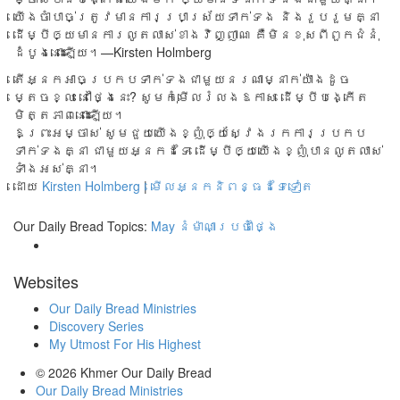
យើង​ចាំ​បាច់​ត្រូវ​មាន​ការ​ប្រាស្រ័យ​ទាក់​ទង និង​រួប​រួម​គ្នា​
ដើម្បី​ឲ្យ​មាន​ការ​លូត​លាស់​ខាង​វិញ្ញាណ គឺ​មិន​ខុសពី​ពួក​ជំនុំ​
ដំបូង​នោះ​ឡើយ។—Kirsten Holmberg
តើអ្នកអាចប្រកបទាក់ទងជាមួយនរណាម្នាក់យ៉ាងដូច
ម្តេចខ្លះ នៅថ្ងៃនេះ? សូមកុំមើលរំលងឱកាស ដើម្បីបង្កើត
មិត្តភាពនោះឡើយ។
ឱព្រះអម្ចាស់ សូមជួយយើងខ្ញុំឲ្យស្វែងរកការប្រកប
ទាក់ទងគ្នា ជាមួយអ្នកដទៃ ដើម្បីឲ្យយើងខ្ញុំបានលូតលាស់
ទាំងអស់គ្នា។
ដោយ
Kirsten Holmberg
|
មើលអ្នកនិពន្ធដទៃទៀត
Our Daily Bread Topics:
May
នំម៉ាណាប្រចាំថ្ងៃ
Websites
Our Daily Bread Ministries
Discovery Series
My Utmost For His Highest
© 2026
Khmer Our Daily Bread
Our Daily Bread Ministries