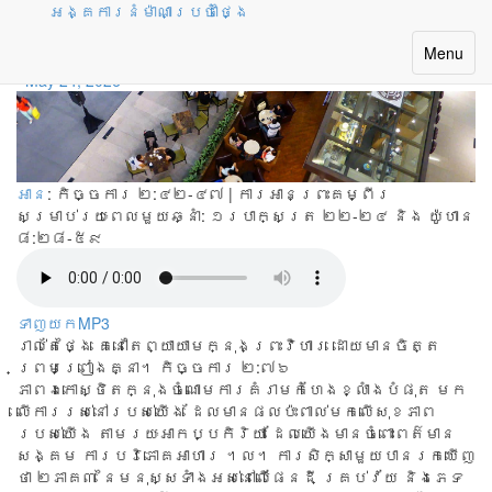
អង្គការនំម៉ាណាប្រចាំថ្ងៃ
តុសម្រាប់ជជែកគ្នា
Toggle
Menu
navigatio
May 24, 2026
អាន
: កិច្ចការ ២:៤២-៤៧ | ការអានព្រះគម្ពីរ
សម្រាប់រយៈពេលមួយឆ្នាំ:
១របាក្សត្រ ២២-២៤ និង យ៉ូហាន
៨:២៨-៥៩
ទាញយកMP3
រាល់តែថ្ងៃ គេនៅតែព្យាយាមក្នុងព្រះវិហារ ដោយមានចិត្ត
ព្រមព្រៀងគ្នា។ កិច្ចការ ២:៧៦
ភាព​ឯកោ​ស្ថិត​ក្នុង​ចំណោម​ការ​គំរាម​កំហែង​ខ្លាំង​បំផុត មក​
លើ​ការ​រស់​នៅ​របស់​យើង ដែល​មាន​ផល​ប៉ះ​ពាល់​មកលើ​សុខ​ភាព​
របស់​យើង តាម​រយៈ​អាកប្ប​កិរិយា ដែល​យើង​មាន​ចំពោះ​ពត៌​មាន​
សង្គម ការ​បរិភោគ​អាហារ ។ល។ ការ​សិក្សា​មួយ​បាន​រក​ឃើញ​
ថា ២​ភាគ​៣ នៃ​មនុស្ស​ទាំង​អស់​នៅ​លើ​ផែន​ដី គ្រប់​វ័យ និង​ភេទ​