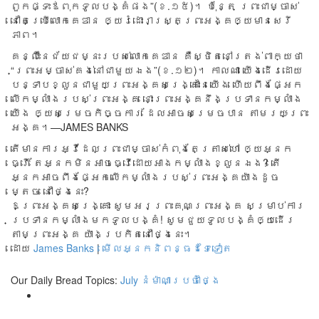
ពួក​ផ្ទះ​ឪពុក​ទូលបង្គំ​ផង”(ខ.១៥)។ ប៉ុន្តែ ព្រះ​ជា​ម្ចាស់​
នៅ​តែ​ប្រើ​លោក​គេឌាន ឲ្យ​រំដោះ​រាស្រ្ត​ព្រះ​អង្គ​ឲ្យ​មាន​សេរី
ភាព។​
គន្លឹះ​នៃ​ជ័យ​ជម្នះ​របស់​លោក​គេឌាន ​​គឺស្ថិត​នៅ​ត្រង់​ពាក្យ​ថា
“ព្រះ​អម្ចាស់​គង់​នៅ​ជា​មួយ​ឯង”(ខ.១២)។ កាល​ណា យើងដើរ​ដោយ​
បន្ទាប​ខ្លួន​ជា​មួយ​ព្រះ​អង្គ​សង្រ្គោះនៃ​យើង ហើយ​ពឹង​ផ្អែក​
លើ​កម្លាំង​របស់​ព្រះ​អង្គ ​នោះ​ព្រះ​អង្គ​នឹង​ប្រទាន​កម្លាំង​
យើង ឲ្យ​សម្រេច​កិច្ច​ការ ដែល​អាច​សម្រេច​បាន តាម​រយៈ​ព្រះ​
អង្គ។​—JAMES BANKS
តើមានការអ្វីដែលព្រះជាម្ចាស់កំពុងតែត្រាស់ហៅ ឲ្យអ្នក
ធ្វើ តែអ្នកមិនអាចធ្វើដោយអាងកម្លាំងខ្លួនឯង? តើ
អ្នកអាចពឹងផ្អែកលើកម្លាំងរបស់ព្រះអង្គយ៉ាងដូច
ម្តេច នៅថ្ងៃនេះ?
ឱព្រះអង្គសង្រ្គោះ សូមអរព្រះគុណព្រះអង្គ សម្រាប់ការ
ប្រទានកម្លាំងមកទូលបង្គំ! សូមជួយទូលបង្គំឲ្យដើរ
តាមព្រះអង្គ យ៉ាងប្រកិតនៅថ្ងៃនេះ។
ដោយ
James Banks
|
មើលអ្នកនិពន្ធដទៃទៀត
Our Daily Bread Topics:
July
នំម៉ាណាប្រចាំថ្ងៃ