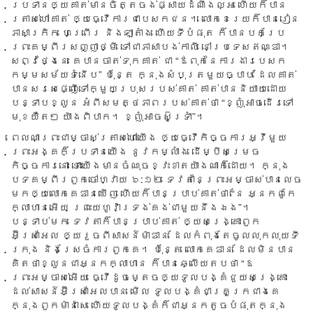
ប្រទាន​ឲ្យ​គាត់​មាន​ចិត្ត​ចង់​ផ្សាយ​ដំណឹង​ល្អ ហើយ​ក៏​បាន​
ត្រាស់​ហៅ​គាត់ ឲ្យ​ធ្វើ​ការ​ជា​បេសក​ជន។ លោក​ខេរេយក៏​បាន​រៀន​
ភាសា​ក្រិក ហេព្រើរ និង​ឡាតំាង ហើយ​ទី​បំផុត ក៏​បាន​បក​ប្រែ​
ព្រះ​គម្ពីរ​សញ្ញា​ថ្មី ទៅ​ជា​ភាសា​បង់កាលី នៅ​ប្រទេស​ឥណ្ឌា។
សព្វ​ថ្ងៃ​នេះ គេ​បាន​ចាត់​ទុក​គាត់ ជា “ឪពុក​នៃ​ការងារ​បេសក​
កម្ម​សម័យ​ទំនើប” ប៉ុន្តែ ក្នុង​សំបុត្រ​មួយ​ច្បាប់ ដែល​គាត់​
បាន​សរសេ​ផ្ញើ​ទៅ​ក្មួយ​ប្រុស​របស់​គាត់ គាត់​បាន​និយាយ​ដោយ​
បន្ទាប​ខ្លួន អំពី​សមត្ថភាព​របស់​គាត់​ថា​ “​ខ្ញុំ​អាចដើរ​ទៅ​
មុខ​យឺត​ៗ យ៉ាង​ពិបាក។ ខ្ញុំ​អាច​ស៊ូទ្រំា”។​
ពេល​ណា​ព្រះ​ជា​ម្ចាស់​ត្រាស់​ហៅ​យើង ឲ្យ​ធ្វើ​កិច្ចការ​អ្វី​មួយ
ព្រះ​អង្គ​ក៏​ប្រទាន​យើង នូវ​កម្លាំង ដើម្បី​សម្រេច​
កិច្ចការ​នោះ ទោះ​យើង​មាន​ចំណុច​ខ្វះ​ខាត​យ៉ាង​ណា​ក៏​ដោយ។ ក្នុង​
បទ​គម្ពីរ​ពួក​ចៅ​ហ្វាយ ៦:១២ ទេវតា​នៃ​ព្រះ​អម្ចាស់​បាន​លេច​
មកឲ្យ​លោក​គេឌាន​ឃើញ ហើយ​ក៏​បាន​ប្រាប់​គាត់​ថា “នែ អ្នក​ពូកែ​
ក្លាហាន​អើយ ព្រះយេហូវ៉ា​ទ្រង់​គង់​ជា​មួយ​នឹង​ឯង”។
បន្ទាប់មក ទេវតា​ក៏​បាន​ប្រាប់​គាត់ ឲ្យ​សង្រ្គោះ​ពួក​
អ៊ីស្រាអែល ឲ្យ​រួច​ពី​សាសន៍​ម៉ាឌាន ដែល​កំពុង​តែ​ចូល​លុក​លុយ​ទី​
ក្រុង និង​ស្រែ​ចំការ​ពួក​គេ។ ប៉ុន្តែ លោក​គេឌាន ដែល​មិន​បាន​
គិត​ថា​ខ្លួន​ជា​អ្នក​ក្លាហាន ក៏​បាន​ឆ្លើយ​តប​ថា “ឱ​
ព្រះអម្ចាស់​អើយ ធ្វើ​ដូច​ម្តេច​ឲ្យ​ទូលបង្គំ​ជួយ​សង្គ្រោះ
ដល់​សាសន៍​អ៊ីស្រាអែល​បាន មើល ទូលបង្គំ​ជា​គ្រួ​ក្រ​ជាង​គេ​
ក្នុង​ពួក​ម៉ាន៉ាសេ ហើយ​ទូលបង្គំ​ក៏​ជា​អ្នក​តូច​បំផុត​ក្នុង​