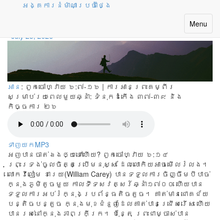
អង្គការនំម៉ាណាប្រចាំថ្ងៃ
ដើរទៅមុខយ៉ាងពិបាក
Toggle
Menu
navigatio
July 25, 2026
អាន
: ពួកចៅហ្វាយ ៦:៧-១៦ | ការអានព្រះគម្ពីរ
សម្រាប់រយៈពេលមួយឆ្នាំ:
ទំនុកដំកើង ៣៧-៣៩ និង
កិច្ចការ ២៦
ទាញយកMP3
អញបានចាត់ឯងឲ្យទៅហើយ? ពួកចៅហ្វាយ ៦:១៤
ព្រះ​ទ្រង់​ចូល​ចិត្ត​ប្រើ​មនុស្ស ដែល​លោកិយ​អាច​មើល​រំលង។
លោក​វីលៀម ខារេយ(William Carey) បាន​ទទួល​ការ​ចិញ្ចឹម​បី​បាច់
ក្នុង​ភូមិ​តូច​មួយ កាល​ទី​ទសវត្សរ៍​ឆ្នាំ១៧០០ ហើយ​បាន​
ទទួល​ការ​អប់​រំក្នុង​ប្រព័ន្ធ​តិច​តួច។ គាត់​មានជោគ​ជ័យ​
បន្តិច​បន្តួច ក្នុង​មុខ​ជំនួញ​ដែល​គាត់​បាន​ជ្រើស​រើស ហើយ​
បាន​រស់​នៅ​ក្នុង​ភាព​ក្រី​ក្រ។ ប៉ុន្តែ ព្រះ​ជា​ម្ចាស់​បាន