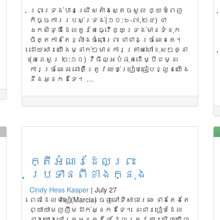
ព្រះ​ទ្រង់​បាន​ជ្រើស​តាំង​ស្តេច​សូល ឲ្យ​បំពេញ​
កិច្ចការ​របស់​ទ្រង់​(១០:៦-៧,២៤) ជា​
ឯកសិទ្ធិ​ដែល​គួរ​តែ​ធ្វើ​ឲ្យ​ទ្រង់​មាន​ទំនុក​
ចិត្ត​កាន់​តែ​ខ្លាំង​ចំពោះ​ព្រះ ជា​ជាង​ច្រណែន​គេ។
ដោយសារ​យើង​ម្នាក់​ៗ​មាន​ការ​ត្រាស់​ហៅ​ខុស​ៗ​គ្នា​
(អេភេសូរ ២:១០) វីធី​ល្អ​បំផុត​ដើម្បី​ជម្នះ​
ការ​ច្រណែន នោះ​គឺ​ត្រូវ​ឈប់​ប្រៀប​ធៀប​ខ្លួន​យើង​
នឹង​អ្នក​ដទៃ។ …
ក្តីអំណរដែលព្រះ
ប្រទានពីខាងក្នុង
Cindy Hess Kasper
|
July 27
ពេល​ដែល​ម៉ាសៀ(Marcia) ចេញ​ទៅ​ទី​សាធារណៈ នាង​តែង​តែ​
ព្យាយាម​ញញឹម​ដាក់​អ្នក​ដទៃ។ នេះ​ជា​របៀប​ដែល​
នាង​ឈោង​ទៅ​រក​អ្នក​ដទៃ ដែល​ត្រូវ​ការ​មើល​ឃើញ​