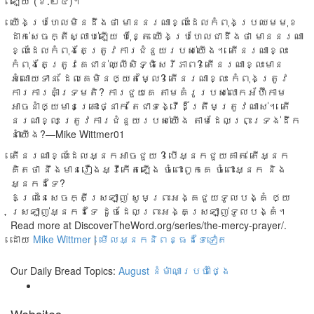
ឡើយ”(ខ.២៤)។
យើង​ប្រហែល​មិន​ដឹង​ថា មាន​នរណា​ខ្លះ​ដែល​កំពុង​ប្រឈម​មុខ​
ដាក់​សេចក្តី​ស្លាប់​ឡើយ ប៉ុន្តែ យើង​ប្រហែល​ជា​ដឹង​ថា មាន​នរណា​
ខ្លះ​ដែល​កំពុង​តែ​ត្រូវ​ការ​ជំនួយ​របស់​យើង។ តើ​នរណា​ខ្លះ​
កំពុង​តែ​ត្រូវ​គេ​ជាន់​ឈ្លី​សិទ្ធិ​សេរីភាព? តើ​នរណា​ខ្លះ​មាន​
អំណោយ​ទាន ដែល​គេ​មិន​ឲ្យ​តម្លៃ? តើ​នរណា​ខ្លះ កំពុង​ត្រូវ​
ការ​ការ​គាំទ្រ​មតិ? ការ​ជួយ​គេ តាម​គំរូ​របស់​លោក​អ័ហ៊ីកាម
អាច​នាំ​ឲ្យ​មាន​គ្រោះ​ថ្នាក់ តែ​ជា​ទង្វើ​ដ៏​ត្រឹម​ត្រូវ​ណាស់។ តើ​
នរណា​ខ្លះ ត្រូវ​ការ​ជំនួយ​របស់​យើង តាម​ដែល​ព្រះ​ទ្រង់​ដឹក​
នាំ​យើង?—Mike Wittmer01
តើនរណាខ្លះដែលអ្នកអាចជួយ ? បើអ្នកជួយគាត់ តើអ្នក
គិតថា នឹងមានរឿងអ្វីកើតឡើង ចំពោះពួកគេ ចំពោះអ្នក និង
អ្នកដទៃ?
ឱព្រះនៃសេចក្តីស្រឡាញ់ សូមព្រះអង្គជួយទូលបង្គំ ឲ្យ
ស្រឡាញ់អ្នកដទៃ ដូចដែលព្រះអង្គស្រឡាញ់ទូលបង្គំ។
Read more at DiscoverTheWord.org/series/the-mercy-prayer/.
ដោយ
Mike Wittmer
|
មើលអ្នកនិពន្ធដទៃទៀត
Our Daily Bread Topics:
August
នំម៉ាណាប្រចាំថ្ងៃ
Websites