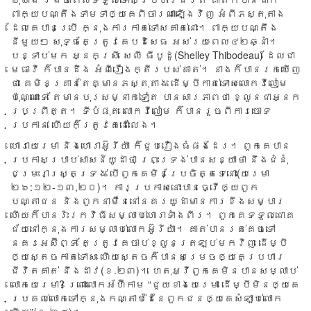
ពាក្យ​បណ្តឹង​ទាមទា​ឲ្យ​គេ​ពិចារណា​ឡើង​វិញ អំពី​ភស្តុតាង​
ដែល​គេ​បាន​ប្រើ ក្នុង​ការ​កាត់​ទោស​គាត់​នោះ។ ពាក្យ​បណ្តឹង​
នីមួយ​ៗ សុទ្ធ​តែ​ត្រូវ​គេ​បដិសេធ អស់​រយៈ​ពេល​៤២​ឆ្នាំ។​
បន្ទាប់​មក អ្នក​ស្រី សេលី ធីបូដូ(Shelley Thibodeau) ដែល​ជា​
មេធាវី ក៏​បាន​ដឹង អំពី​រឿង​ក្តី​របស់​គាត់។ នាង​ក៏​បាន​រក​ឃើញ​
ថា គេ​មិន​គ្រាន់​តែ​គ្មាន​ភស្តុតាង ដើម្បី​កាត់​ទោស​លោក​វីលៀម​
ប៉ុណ្ណោះ​ទេ តែ​មាន​បុរស​ម្នាក់​ទៀត បាន​សារភាព​ថា ខ្លួន​ជា​អ្នក​
ប្រព្រឹត្ត។ ទី​បំផុត លោក​វីលៀម ក៏​បាន​រួច​ពី​ការ​ចោទ​
ប្រកាន់ ហើយ​ក៏​ត្រូវ​គេ​ដោះ​លែង។
ហោរា​យេរេមា និង​ហោរា​អ៊ូរីយ៉ា ក៏​ជួប​រឿង​ធំ​ផង​ដែរ។ ពួក​គេ​បាន​
ប្រកាស​ប្រាប់​សាសន៍​យូដាថា​ ព្រះ​ទ្រង់​បាន​សន្យា​ថា នឹង​ជំនុំ​
ជម្រះ​រាស្រ្ត​ទ្រង់ បើ​ពួក​គេ​មិន​ប្រែ​ចិត្ត​ទេ​នោះ(យេរេមា
២៦:១២-១៣,២០)។ ការ​ប្រកាស​នោះ​បាន​ធ្វើ​ឲ្យ​ពួក​
បណ្តាជន និង​ពួក​នាម៉ឺន​នៅ​នគរ​យូដា​មាន​ការ​ខឹង​សម្បារ
ហើយ​ក៏​បាន​រិះ​រក​វិធី​សម្លាប់​ហោរា​ទាំង​ពីរ។ ពួក​គេ​ទទួល​ជោគ​
ជ័យ​នៅ​ក្នុង​ការ​សម្លាប់​លោក​អ៊ូរីយ៉ា។ គាត់​បាន​រត់​គេច​ទៅ​
នគរ​អេស៊ីព្ទ តែ​ត្រូវ​គេ​ចាប់​ខ្លួន​ត្រឡប់​មក​វិញ ដើម្បី​
ឲ្យ​ស្តេច​កាត់​ទោស ហើយ​ស្តេច​ក៏​បាន​សម្រេច​ឲ្យ​គេ​ប្រហារ​
ជីវិត​គាត់ នឹង​ដាវ(ខ.២៣)។ ហេតុ​អ្វី​ពួក​គេ​មិន​បាន​សម្លាប់​
លោក​យេរេមា? ព្រោះ​លោក​អ័ហ៊ីកាម ​“ជួយ​ខាង​យេរេមា ដើម្បី​មិន​ឲ្យ​គេ​
ប្រគល់​លោក​ទៅ​ក្នុង​កណ្តាប់​ដៃ​នៃ​ពួក​ជន​ឲ្យ​គេ​សំឡាប់​លោក​