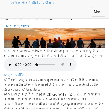
អង្គការនំម៉ាណាប្រចាំថ្ងៃ
តើនរណាខ្លះត្រូវការការ
Toggle
Menu
គាំទ្ររបស់អ្នក?
navigatio
August 2, 2026
អាន
: យេរេមា ២៦:១២-១៥,២០-២៤ | ការអានព្រះគម្ពីរ
សម្រាប់រយៈពេលមួយឆ្នាំ:
ទំនុកដំកើង ៥៧-៥៩ និង រ៉ូម ៤
ទាញយកMP3
អ័ហ៊ីកាម ជាកូនសាផាន លោកជួយខាងយេរេមា ដើម្បីមិនឲ្យគេ
ប្រគល់លោកទៅក្នុងកណ្តាប់ដៃនៃពួកជនឲ្យគេសំឡាប់លោក
ឡើយ។ យេរេមា ២៦:២៤
លោក​ឃ្លីហ្វហ្វ៊ត វីលៀម(Clifford Williams) ត្រូវ​គេ​កាត់​ទោស​
ប្រហារ​ជីវិត ពី​បទ​មនុស្ស​ឃាត ដែល​គាត់​មិន​បាន​
ប្រព្រឹត្ត។​ ខណៈ​ពេល​ដែល​គាត់ កំពុង​ស្ថិត​នៅ​ក្នុង​មន្ទីរ​
ឃុំឃាំង រង់ចាំ​ពេល​ទទួល​ទោស​ប្រហារ​ជីវិត គាត់​ក៏​បាន​ដាក់​