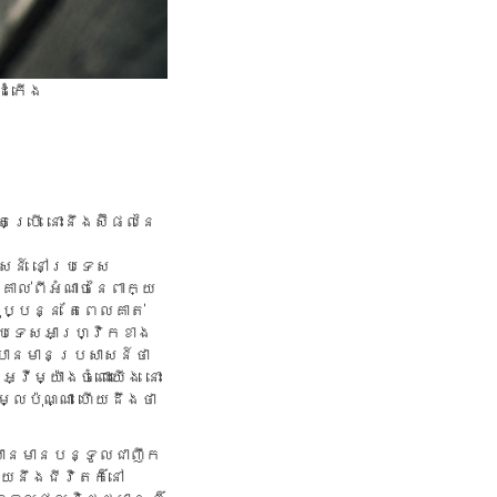
ដំកើង
្រើ នោះ​នឹង​ស៊ី​ផល​នៃ​
សន៍ នៅ​ប្រទេស​
ល់​ពី​អំណាច​នៃ​ពាក្យ​
ប្បន្ន តែ​ពេល​គាត់​
្រទេស​អាហ្វ្រិក​ខាង​
​បាន​មាន​ប្រសាសន៍​ថា
វី​ម្យ៉ាង​ចំពោះ​យើង នោះ​
ម្លៃ​ប៉ុណ្ណា ហើយដឹង​ថា
ាន​មាន​បន្ទូល​ជា​ញឹក​
យ​នឹង​ជីវិត​ក៏​នៅ​