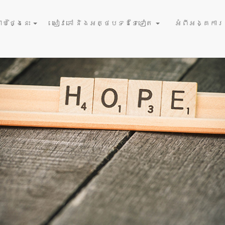
August 26,
ាក្យសម្តី
ប់ថ្ងៃនេះ
សៀវភៅ និងអត្ថបទដទៃទៀត
អំពីអង្គការនំ