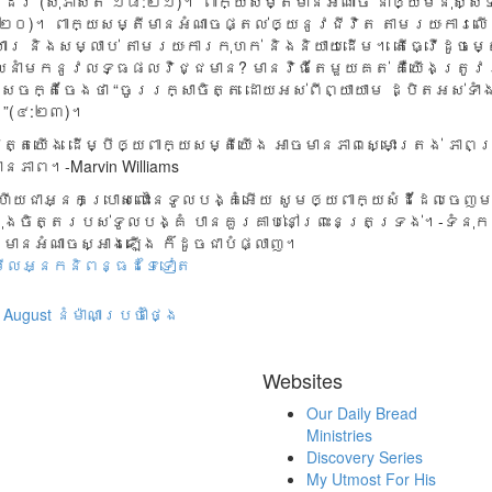
ត​ដែរ”(សុភាសិត ១៨:២១)។ ពាក្យ​សម្តី​មាន​អំណាច នាំ​ឲ្យ​មនុស្ស​
២០)។ ពាក្យ​សម្តី​មាន​អំណាច​ផ្តល់​ឲ្យ​នូវ​ជីវិត តាម​រយៈ​ការ​លើ
ារ និង​សម្លាប់ តាម​រយៈ​ការ​កុហក់ និង​និយាយ​ដើម។ តើ​ធ្វើ​ដូច​ម្ត
​នាំ​មក​នូវ​លទ្ធ​ផល​វិជ្ជ​មាន? មាន​វិធី​តែ​មួយ​គត់ គឺ​យើង​ត្រូវ
ន​សេចក្តី​ចែង​ថា “ចូរ​រក្សា​ចិត្ត ដោយ​អស់​ពី​ព្យាយាម ដ្បិត​អស់​ទាំង
មក”(៤:២៣)។
ែ​ចិត្ត​យើង ដើម្បី​ឲ្យ​ពាក្យ​សម្តី​យើង អាច​មាន​ភាព​ស្មោះ​ត្រង់ ភា
ាន​ភាព។-Marvin Williams
 ហើយ​ជា​អ្នក​ប្រោស​លោះ​នៃទូលបង្គំ​អើយ សូម​ឲ្យ​ពាក្យ​សំដី​ដែល​ចេញ​
្នុង​ចិត្ត​របស់​ទូលបង្គំ បាន​គួរ​គាប់​នៅ​ព្រះនេត្រ​ទ្រង់។-ទំ
មាន​អំណាច​ស្អាង​ឡើង ក៏​ដូច​ជា​បំផ្លាញ។
មើលអ្នកនិពន្ធដទៃទៀត
August
នំម៉ាណាប្រចាំថ្ងៃ
Websites
Our Daily Bread
Ministries
Discovery Series
My Utmost For His