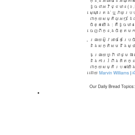
ក្នុង​អំណាច​នៃ​អណ្តា
ដូច​ជា​អវិជ្ជ​មាន(ខ.
ស្មោះត្រង់ ឬ​វាយ​ប្រហ
ពាក្យ​សម្តី​ល្អ​ៗ ដែល
ចិត្ត​យើង : ​គឺ​ដូច​មា
ចេញ​ពី​ក្នុង​ចិត្ត​
ព្រះ​យេស៊ូវ​អាច​កែ​ប្រ
និង​សក្តិ​សម​នឹង​ស្ថ
ឱ​ព្រះយេហូវ៉ា ជា​ថ្មដា
និង​ការ​រំពឹង​គិត​ក
ពាក្យ​សម្តី​របស់​យើង​
ដោយ
Marvin Williams
|
Our Daily Bread Topics: