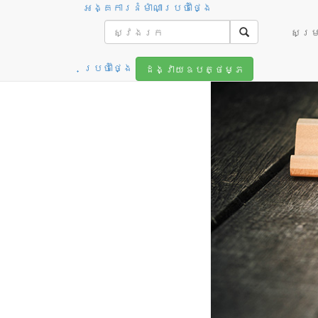
អង្គការនំម៉ាណាប្រចាំថ្ងៃ
អំណាចនៃព
សម្រា
ប្រចាំថ្ងៃ
ដង្វាយឧបត្ថម្ភ