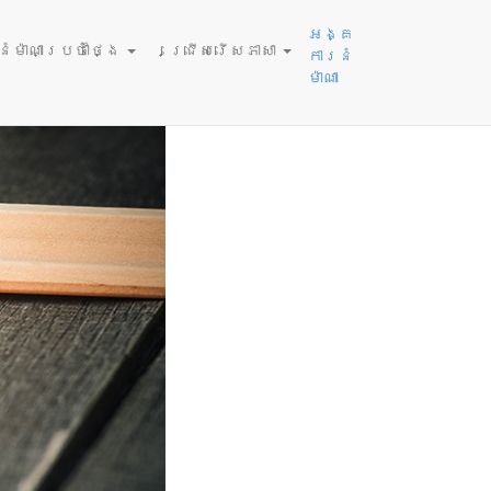
 2026
អង្គ
ម៉ាណាប្រចាំថ្ងៃ
ជ្រើសរើសភាសា
ការនំ
ម៉ាណា