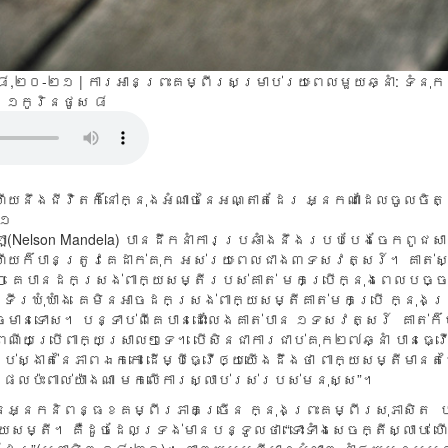
-៨,២០-២១ | ការអានព្រះគម្ពីរសម្រាប់រយៈពេលមួយឆ្នាំ:
ទំនុក
១កូរិនថូស ៨
 ហើយ​នឹង​ជីវិត​ក៏​នៅ​ក្នុង​អំណាច​នៃ​អណ្តាត​ដែរ អ្នក​ណា​ដែល​ចូល​ចិត្ត​ប
២១
Nelson Mandela) បាន​ដឹក​នាំ​ការ​ប្រឆាំង​នឹង​របប​បែង​ចែក​ពូជសា
យ​ក៏​បាន​ត្រូវ​គេ​ដាក់​គុក ​អស់​រយៈ​ពេល​ជាង​៣​ទសវត្សរ៍។ គាត់​ស្គា
​​ៗ គេ​បាន​ដកស្រង់​ពាក្យ​សម្តី​របស់​គាត់ មក​ប្រើ​ក្នុង​ពេល​បច្ចុ
ទីរ​ឃុំឃាំង គេ​មិន​អាច​ដក​ស្រង់​ពាក្យ​សម្តី​គាត់​មក​ប្រើ ក្នុង​ប
ច​មាន​ទោស​។ បន្ទាប់​ពី​គេ​បាន​ដោះ​លែង​គាត់​បាន ១ទសវត្សរ៍ គាត់​ក៏
ៃណីយ​ប្រើ​ពាក្យ​ស្រាល​ៗ​ទេ។ បើ​សិន​ជា​ការ​ជាប់​គុក​២៧​ឆ្នាំ បាន​ធ្វើ​អ្
ងប់​ស្ងាត់​នៃ​ភាព​ឯក​កោ ដើម្បី​ធ្វើ​ឲ្យ​យើង​ដឹង​ថា ពាក្យ​សម្តី​មាន​ត
​ផល​ប៉ះ​ពាល់​យ៉ាង​ណា មក​លើ​ការ​ស្លាប់​រស់​របស់​មនុស្ស”។
បាន​អ្នក​និពន្ធ​ខគម្ពីរ​ភាគ​ច្រើន ក្នុង​ព្រះ​គម្ពីរ​សុភា​សិត ប
យ​សម្តី​។ គឺ​ដូច​ដែល​ទ្រង់​មាន​បន្ទូល​ថា “ទោះ​ទាំង​សេចក្តី​ស្លាប់ ហើ