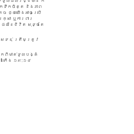
ទទួល​ផល​វិជ្ជ​មាន ក៏​
ក​ទឹក​ចិត្ត និង​ភាព​
េច ឲ្យ​យើង​អាច​ប្រើ​
​រក្សា ឬ​ការពារ​
​ផល​នៃ​ជីវិត សុទ្ធ​តែ​
ព​ស្រទន់ ត្រឹម​ត្រូវ
មក​ពី​មាត់​ទូលបង្គំ
នុកដំកើង ១៩:១៤