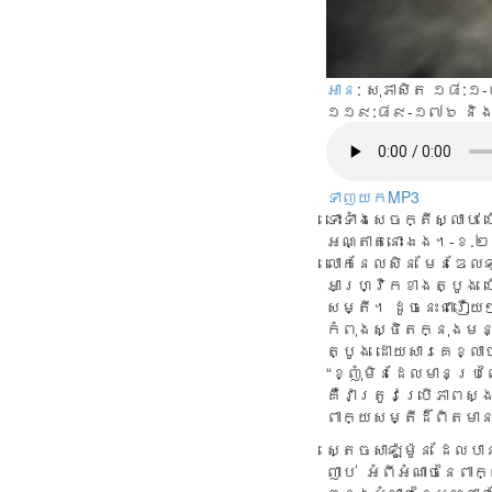
អាន
: សុភាសិត ១៨:១
១១៩:៨៩-១៧៦ និង 
ទាញយកMP3
ទោះ​ទាំង​សេចក្តី​ស្លាប់
អណ្តាត​នោះ​ឯង។-ខ.
លោក​នែលសិន មែនឌែលឡា(
អាហ្វ្រិក​ខាង​ត្បូង ហើ
សម្តី។ ដូច​នេះ​ជា​រឿយ
កំពុង​ស្ថិត​ក្នុង​មន្
ត្បូង ដោយ​សារ​គេ​ខ្លា
“ខ្ញុំ​មិន​ដែល​មាន​ប្រព
គឺ​វា​ត្រូវ​ប្រើ​ភាព​ស្
ពាក្យ​សម្តី​ដ៏​ពិត​មាន
ស្តេច​សាឡ៉ូម៉ូន ដែល​
ញាប់ អំពី​អំណាច​នៃ​ពាក្