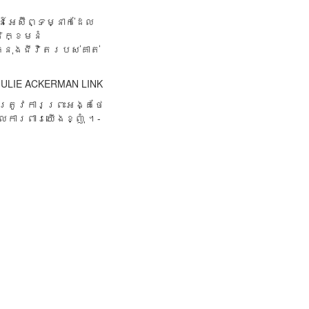
​អេស៊ីព្ទ​ម្នាក់​ដែល​
 (និក្ខមនំ
្នុង​ជីវិត​របស់​គាត់​
។-JULIE ACKERMAN LINK
​ត្រូវ​ការ​ព្រះ​អង្គ​ថែ​
ល​ការពារ​​យើង​ខ្ញុំ ។-