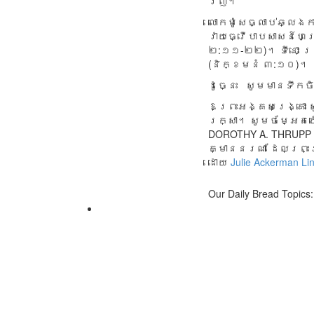
វិញ។
លោក​ម៉ូសេ​ធ្លាប់​ឆ្លង​
វាយ​ធ្វើ​បាប​សាសន៍​ហេព
២:១១-២២)។ ទីនោះ ព្រះ​
(និក្ខមនំ ៣:១០)។
ដូច្នេះ សូម​មាន​ទឹក​
ឱ​ព្រះ​អង្គ​សង្រ្គោះ សូ
រក្សា។ សូម​ចម្អែត​យើង
DOROTHY A. THRUPP
គ្មាន​នរណា ដែល​ព្រះ​
ដោយ
Julie Ackerman Li
Our Daily Bread Topics: