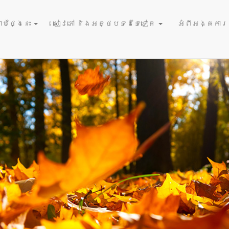
October 24
​មើលមិនឃើញ
ប់ថ្ងៃនេះ
សៀវភៅ និងអត្ថបទដទៃទៀត
អំពីអង្គការនំ