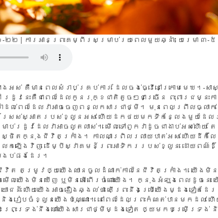
១-២២ | ការអានព្រះគម្ពីរសម្រាប់រយៈពេលមួយឆ្នាំ:
យេរេមា ៣-៥
ាំង​អស់ គឺ​មាន​ពេល​សំរាប់​គ្រប់​ការ ដែល​ចង់​ធ្វើ​នៅ​ក្រោម​មេឃ។-សា
ៅ រដូវ​នេះ​គឺ​ជា​ពេល​ដែល​កូន​រុក្ខ​ជាតិ​តូច​ៗ​ជា​ច្រើន ពុះ​ពារ​ជម្នះ​ក
រាំ​ដល់​ពេល​​​ដែល​វា​អាច​ចេញ​ពន្លក​សារ​ជា​ថ្មី។ មុន​ពេល​ព្រឹល​ធ្លាក
ផ្កា​ដ៏​ស្រស់​ស្អាត​របស់​ខ្លួន​អស់ ​ហើយ​ដក​ថយ​មក​ទី​កន្លែង​មួយ​ដែល
ាប់​រដូវ​ដែល​វា​អាច​លូត​លាស់។ មើល​ទៅ​ពួក​វា​ដូច​ជា​ងាប់​អស់​ហើយ តែ​ព
ែ​ស្ថិត​ក្នុង​ជីវិត​ក្រាំង។ កាល​ណា​ព្រិល​រលាយ​បាត់​អស់​ ហើយ​ដី​ក៏​លែ
លក​ឡើង​វិញ ដើម្បី​ស្វាគមន៍​ព្រះ​អាទិករ​របស់​ខ្លួន ដោយ​ពណ៌​ដ៏
ឈ្ងប់​ផង​ដែរ។
វិត តម្រូវ​ឲ្យ​យើង​ឈាន​ចូល​ដំណាក់​កាល​នៃ​ជីវិត​ក្រាំង។ យើង​មិន​ស្ល
េ​មើល​យើង​មិន​ឃើញ ឬមិន​អើ​ពើរ​ចំពោះ​យើង។ ក្នុង​អំឡុង​ពេល​ដូច​នេះ 
យោជន៍ ហើយ​យើង​អាច​ងឿង​ឆ្ងល់​ថា តើ​ព្រះ​នឹង​ប្រើ​យើង​ម្ដង​ទៀត​ដែរ​ឬ
 និង​រៀប​ចំ​ខ្លួន​យើង​​ប៉ុណ្ណោះ​។ នៅ​ពេល​ដែល​ព្រះ​កំណត់​បាន​មក​ដល់ ហ
ព្រះ​ទ្រង់​នឹង​ហៅ​យើង​សារ​ជា​ថ្មី​ម្ដង​ទៀត ឲ្យ​មក​បម្រើ​ទ្រង់ ន