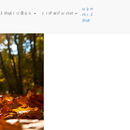
, 2026
អង្គ
ម៉ាណាប្រចាំថ្ងៃ
ជ្រើសរើសភាសា
ការនំ
ម៉ាណា