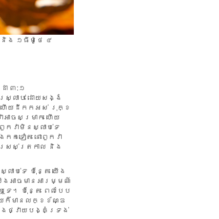
 និង ១ធីម៉ូថេ ៤
ស្ដា ៣:១
ារ​ស្លាប់ ដោយ​សង្ងំ​
់ ហើយ​ដី​កក​អស់ រុក្ខ​
​វា​អាច​សម្រាក ហើយ​
ួក​វា​មិន​ស្លាប់​ទេ
ង​កក​ទៀត នោះ​ពួក​វា​
​ស្រស់​ត្រកាល និង​
ាប់​ទេ ប៉ុន្តែ ​យើង​
យើង​អាច​មាន​អារម្មណ៍​
​ទេ។ ប៉ុន្តែ​ ពេល​បែប​
ើយ​ក៏​មាន​លក្ខ​ខ័ណ្ឌ​
ិង​ថ្វាយ​បង្គំ​ទ្រង់​