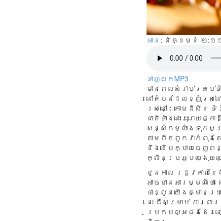
អាន
: និក្ខមនំ ២:១
ទាញយកMP3
មាន​ពេល​សំរាប់​គ្រប់​ទ
នៅតំបន់​ដែល​ខ្ញុំ​រស់​ន
រស់​នៅ​ក្រោម​ដី​សិន ទំ
ជាតិ​ទាំង​នោះ​រុះ​រោយ​
សន្សំ​កម្លាំង​ទុក​សម្រ
តាម​ពិត​ពួក​វា​កំពុង​ត
នឹង​ងើបក្បាល​ចេញ​ពន្
ក្លិន​ប្រអូប​ឈ្ងុយ​
ជួន​កាល រដូវ​កាល​នៃ​ជី
អាច​មាន​អារម្មណ៍​ថា គ
ថា​ខ្លួន​យើង​គ្មាន​ប្រ
នេះ​ គឺ​សម្រាប់ ការពារ
ប្រកប​ល្អ​ផង​ដែរ​នោះ 