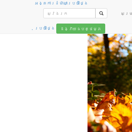
អង្គការនំម៉ាណាប្រចាំថ្ងៃ
ត្រឡប់ជា
សម្រា
ប្រចាំថ្ងៃ
ដង្វាយឧបត្ថម្ភ