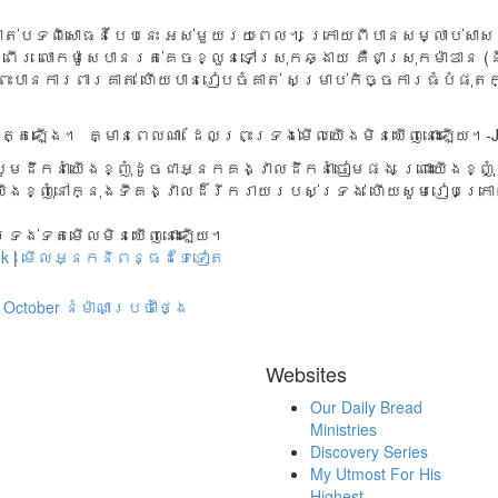
កាត់​បទ​ពិសោធន៍​បែប​នេះ អស់​មួយ​រយៈ​ពេល។ ក្រោយ​ពី​បាន​សម្លាប់​សាសន៍
្រើរ លោក​ម៉ូសេ​បាន​រត់​គេច​ខ្លួន​ទៅ​ស្រុក​ឆ្ងាយ គឺ​ជា​ស្រុក​ម៉ាឌាន
បាន​ការពារ​គាត់ ហើយ​បាន​រៀប​ចំ​គាត់ ​សម្រាប់​កិច្ចការ​ធំ​បំផុត​ក
ចិត្ត​ឡើង។ គ្មាន​ពេល​ណា ដែលព្រះ​ទ្រង់​មើល​យើង​មិន​ឃើញ​នោះ​ឡើយ
ម​ដឹក​នាំ​យើង​ខ្ញុំ​ដូច​ជា​អ្នក​គង្វាល​ដឹក​នាំ​ចៀម​ផង ព្រោះ​យើង​ខ្ញុំ
​ខ្ញុំ​នៅ​ក្នុង​ទី​គង្វាល​ ដ៏​រីក​រាយ​របស់​ទ្រង់ ហើយ​សូម​រៀប​ក្រោ
ទ្រង់​ទត​មើល​មិន​ឃើញ​នោះ​ឡើយ។
nk
|
មើលអ្នកនិពន្ធដទៃទៀត
October
នំម៉ាណាប្រចាំថ្ងៃ
Websites
Our Daily Bread
Ministries
Discovery Series
My Utmost For His
Highest