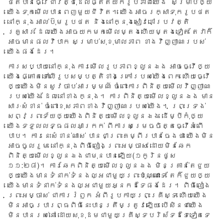
ថត​បាន​ធ្វើ​ជា​វត្ថុ​ដែល​ផ្តិត​យក​រូប​ភាព​យើង សម្រាប់​ឲ្យ​
យើង​ទុក​មើល​បាន​ពេញ​មួយ​ជីវិត។ យើង​អាច​រក្សា​ទុក​រូប​ថត
នៅ​ក្នុង​អាល់​ប៊ុម​រូប​ថត និង​នៅ​ក្នុង​សៀវភៅ​ប្រវត្តិ​
គ្រួសារ ដែល​យើង​អាច​យក​មក​មើល​ម្តង​ហើយ​ម្តង​ទៀត តែ​វា​ក៏​
អាច​មាន​ផល​វិបាក សម្រាប់​សុខុមាល​ភាព ខាង​វិញ្ញាណ​របស់​
យើង​ផង​ដែរ។
ការ​សប្បាយ​នៅ​ក្នុង​ការ​មើល​រូប​ភាព​ខ្លួនឯង អាច​ធ្វើ​ឲ្យ​
យើង​ផ្តោត​ទៅ​លើ​រូប​សម្បត្តិ​ខាង​ក្រៅ​របស់​យើង​ពេក ហើយ​ធ្វើ​
ឲ្យ​យើង​មិន​សូវ​ចាប់​អារម្មណ៍ ចំពោះ​ការ​ពិនិត្យ​មើល​វិញ្ញាណ​
របស់​យើង ​ដែល​នៅ​ខាង​ក្នុង។ ការ​ពិនិត្យ​មើល​ខ្លួន​ឯង មាន​
សារៈ​សំខាន់ ចំពោះ​ខុស​ភាព​ខាង​វិញ្ញាណ​របស់​យើង។ ព្រះ​ទ្រង់​
សព្វ​ព្រះ​ទ័យ​ឲ្យយើង​ពិនិត្យ​មើល​ខ្លួន​ឯង ដើម្បី​កុំ​ឲ្យ​
យើង​ទទួល​លទ្ធ​ផល​អាក្រក់ ពី​ការ​សម្រេច​ចិត្ត​ធ្វើ​អំពើ​
បាប។ ការ​នេះ​សំខាន់​ណាស់ បាន​ជា​ព្រះ​គម្ពីរ​បាន​ចែង​ថា យើង​មិន​
អាច​ចូល​រួម នៅ​ក្នុង​ពិធី​លៀង​ព្រះ​អម្ចាស់ ដោយ​មិន​ឆែក​
ពិនិត្យ​មើល​ខ្លួន​ឯង​ជា​មុន​បាន​ឡើយ​(១កូរិនថូស
១១:២៨)។ ការ​ឆែក​ពិនិត្យ​មើល​ខ្លួន​ឯង មិន​គ្រាន់​តែ​ជួយ​
ឲ្យ​យើង​មាន​ទំនាក់​ទំនង​ល្អ​ជា​មួយ​ព្រះ​ប៉ុណ្ណោះ​ទេ តែ​ក៏​ជួយ​ឲ្យ​
យើង​មាន​ទំនាក់​ទំនង​ល្អ​ជា​មួយ​អ្នក​ដទៃ​ផង​ដែរ។ ពិធី​លៀង​
ព្រះ​អម្ចាស់ ជា​ការ​រំឭក អំពី​រូប​កាយ​ព្រះ​គ្រីស្ទ ហើយ​យើង​
មិន​អាច​ប្រារព្ធ​ពិធី​នេះ​បាន​ត្រឹម​ត្រូវ​ឡើយ បើ​សិន​ជា​យើង​
មិន​បាន​រស់​នៅ ដោយ​សុខុដម​ជា​មួយ​គ្រីស្ទ​បរិស័ទ​ដទៃ​ទៀត​ទេ​