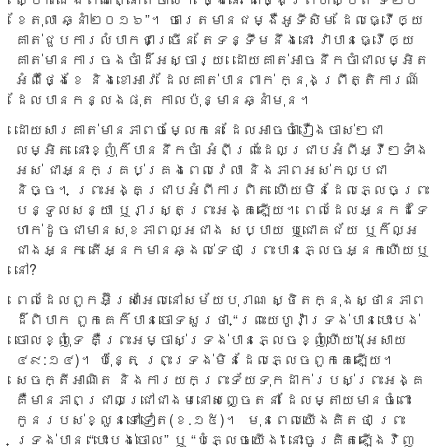
ខែ​តុលា ឆ្នាំ​២០១៦”។ ចារេត​មាន​ជម្ងឺ​អូទីសិម ដែល​ធ្វើ​ឲ្យ​
គាត់​ជួប​ការ​លំបាក​ជា​ច្រើន តែ​ទន្ទឹម​នឹង​នោះ វា​បាន​ធ្វើ​ឲ្យ​
គាត់​មាន​ការ​ចង​ចាំ​ដ៏​អស្ចារ្យ ដោយ​គាត់​អាច​នឹក​ចាំ​ជា​លម្អិត
អំពី​ថ្ងៃ​ខែ និង​ខោអាវ ដែល​គាត់​បាន​ពាក់ ក្នុង​ព្រឹត្តិការណ៍​
ដែល​បាន​កន្លង​ផុត កាល​ប៉ុន្មាន​ឆ្នាំ​មុន។
ដោយសារ​គាត់​មាន​ភាព​ចម្លែក​នេះ ដែល​អាច​ចាំ​រឿង​ចាស់​ៗ​ជា​
លម្អិត នោះ​ខ្ញុំ​ក៏​បាន​នឹក​ចាំ អំពី​ព្រះ​ដែល​ជ្រាប​អំពី​អ្វី​ៗ​ទាំង​
អស់ ជា​អ្នក​គ្រប់​គ្រង​ពេល​វេលា និង​ភាព​អស់​កល្ប​ជា​
និច្ច។ ព្រះ​អង្គ​ជ្រាប​អំពី​ការ​ពិត ហើយ​មិន​ដែល​ភ្លេច​ព្រះ​
បន្ទូល​សន្យា ឬ​រាស្រ្ត​ព្រះ​អង្គ​ឡើយ។ ពេល​ដែល​អ្នក​ដទៃ​
ហាក់​ដូច​ជា​មាន​សុខភាព​ល្អ​ជាង សប្បាយ ឬ​ជោគជ័យ ឬ​ក៏​ល្អ​
ជាង​អ្នក តើ​អ្នក​មាន​ឆ្ងល់​ទេ​ថា ព្រះ​បាន​ភ្លេច​អ្នក​ហើយ​ឬ​
នៅ?
ពេល​ដែល​ពួក​អ៊ីស្រាអែល​នៅ​សម័យ​បុរាណ ស្ថិត​ក្នុង​ស្ថាន​ភាព​
ដ៏​ពិបាក ពួក​គេ​ក៏​បាន​ចោទ​សួរ​ថា “ព្រះ​យេហូវ៉ា​ទ្រង់​បាន​បោះបង់​
ចោល​ខ្ញុំ​ទេ គឺ​ព្រះអម្ចាស់​ទ្រង់​បាន​ភ្លេច​ខ្ញុំ​ហើយ”(អេសាយ
៤៩:១៤)។ ប៉ុន្តែ ព្រះ​ទ្រង់​មិន​ដែល​ភ្លេច​ពួក​គេ​ឡើយ។
សេចក្តី​អាណិត និង​ការ​យក​ព្រះ​ទ័យ​ទុក​ដាក់​របស់​ព្រះ​អង្គ ​
គឺ​មាន​ភាព​ជ្រាល​ជ្រៅ​ជាង​មនោសញ្ចេតនា ដែល​ម្តាយ​មាន​ចំពោះ​
កូន​របស់​ខ្លួន​ទៅ​ទៀត​(ខ.១៥)។ មុន​ពេល​យើង​គិត​ថា ព្រះ​
ទ្រង់​បាន “បោះ​បង់​ចោល” ឬ “បំ​ភ្លេច​យើង” នោះ​ចូរ​គិត​ឡើង​វិញ