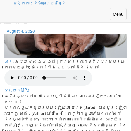
អង្គការនំម៉ាណាប្រចាំថ្ងៃ
ព្រះអង្គមិនបានបំភ្លេច
Toggle
Menu
យើងទេ
navigatio
August 4, 2026
អាន
: អេសាយ ៤៩:១៤-១៨ | ការអានព្រះគម្ពីរសម្រាប់រយៈ
ពេលមួយឆ្នាំ:
ទំនុកដំកើង ៦៦-៦៧ និង រ៉ូម ៧
ទាញយកMP3
គេនឹងភ្លេចបាន ប៉ុន្តែអញមិនដែលភ្លេចឯងឡើយ។ អេសាយ
៤៩:១៥
មាន​ពេល​មួយ​ក្មួយ​ប្រុស​ខ្ញុំ​ឈ្មោះ ចារេត(Jared) បាន​សួរ​ខ្ញុំ​ថា
“លោក​ពូ អាធ័រ(Arthur) នៅ​ចាំ​ថ្ងៃ​ដែល​ពូ​នាំ​ក្មួយ​ទៅ​ហាង​កាត់​សក់
និង​ផ្សា​ទំនើប​ទេ? កាល​នោះ ខ្ញុំ​ពាក់​ខោកាគី​ពណ៌​ដាំ​ដែង អាវ​យឺត​
ពណ៌​ខៀវ​ក្រឡា អាវ​ចាក់​ពណ៌​ខៀវ​ចាស់ ស្រោម​ជើង​ពណ៌​ត្នោត និង​
ស្បែក​ជើង​ពណ៌​ត្នោត​ចាស់។ ថ្ងៃ​នោះ ជា​ថ្ងៃ​ព្រហស្បតិ៍ ទី២០