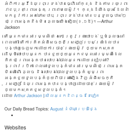
អំពី​ការ​អ្វី​ដែល​ព្រះ​ទ្រង់​បាន​ធ្វើ នៅ​ក្នុង និង​តាម​រយៈ​ព្រះ​
រាជ​បុត្រា​ព្រះ​អង្គ ព្រះ​នាម​យេស៊ូវ។ ក្នុង​ដំណឹង​ល្អ ដែល​នាំ​
មក​នូវ​ការ​អត់​ទោស​បាប ព្រះ​ទ្រង់​បាន​មាន​បន្ទូល​ច្បាស់​ៗ​
ថា ព្រះ​អង្គ​នឹង​មិន​ភ្លេច​យើង​ឡើយ(ខ.១៥)។—Arthur
Jackson
តើអ្នកមានអារម្មណ៍ថា ឯកោ ត្រូវព្រះបោះបង់ ឬបំភ្លេចនៅ
ពេលណា? តើការគិតអំពីសេចក្តីស្រឡាញ់របស់ព្រះដែលបាន
បង្ហាញចេញមក ដោយការចាត់ព្រះយេស៊ូវ ឲ្យមកសុគត
ដើម្បីលោះបាបអ្នក បានជួយឲ្យអ្នកជម្នះអារម្មណ៍ដែល
គិតថា ព្រះអង្គបានបោះបង់ចោលអ្នក ដោយរបៀបណា?
ឱព្រះវរបិតា ពេលណាទូលបង្គំមានអារម្មណ៍ថា ព្រះអង្គ
មិនអើពើ ភ្លេច និងបោះបង់ចោលទូលបង្គំ សូមព្រះ
អង្គជួយទូលបង្គំឲ្យពិចារណាឡើងវិញ អំពីសេចក្តី
ស្រឡាញ់ ដែលព្រះអង្គបានបង្ហាញ ដោយចាត់ព្រះយេស៊ូវ
ឲ្យមកសុគតជួសទូលបង្គំ។
ដោយ
Arthur Jackson
|
មើលអ្នកនិពន្ធដទៃទៀត
Our Daily Bread Topics:
August
នំម៉ាណាប្រចាំថ្ងៃ
Websites