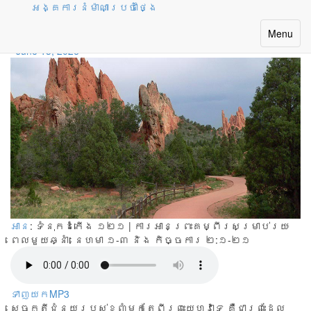
អង្គការនំម៉ាណាប្រចាំថ្ងៃ
មើលទៅឯភ្នំ!
Toggle
Menu
navigatio
June 15, 2026
អាន
: ទំនុកដំកើង ១២១ | ការអានព្រះគម្ពីរសម្រាប់រយៈ
ពេលមួយឆ្នាំ:
នេហមា ១-៣ និង កិច្ចការ ២:១-២១
ទាញយកMP3
សេចក្តី​ជំនួយ​របស់​ខ្ញុំ​មក​តែ​ពី​ព្រះយេហូវ៉ា​ទេ គឺ​ជា​ព្រះ​ដែល​