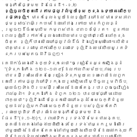
បង្កើត​ផ្ទៃ​មេឃ និង​ផែនដី។-ខ.២
ខ្
ញុំ
​ចូល​ចិ​ត្ត​ដើ​រ​តាម​ផ្លូវ​លំ​មួ​យខ្សែ​ ​ក្នុង​ឧទ្យាន នៅក្បែ​​
រ​ផ្ទះ​ខ្ញុំ។​
មាន​កន្លែ​ងមួ​យ​ដែល​ខ្ញុំ​ដើរ​ទៅដ​ល់ មានទេ​ស​ភាព​
ថ្ម​ខ្សាច់​ពណ៌​ក្រហម ដែល​នៅខា​ងក្រោ​យ មាន​កំពូល​ភ្នំ
ស្រួចៗដ៏ធំសម្បើម កម្ពស់​ជាង ៤៣០​០​ម៉ែត្រ​។​ ជួន​កាល
ពេល​ខ្ញុំ​ដើរ​កាត់​កន្លែងនោះ ដោយ​មាន​បញ្ហា​ជា​ច្រើន​នៅ​ក្នុង
ចិត្ត ខ្ញុំ​ក៏បា​ន​មើ​ល​ទៅ​ផ្លូ​វលំ​ដ៏ធំ​ និង​រៀ​បស្មើ​នោះ​។​ បើសិន
ជា​គ្មា​ននរណាម្នា​ក់ ​នៅក្បែរ​នោះទេ​ ​ខ្ញុំនឹងឈ​ប់​ ហើយ​សូត្រទំ​
នុក​របស់​ស្តេចដាវីឌ​ឮ​ៗ​។ ​​
គេ​ដា​ក់​ចំ​ណង​ជើងឲ្យទំនុក​នេះ​ថា​ “ចម្រៀងនៃ​អ្នកឡើ​ង​ភ្នំ​
”(ទំនុកដំកើង ១២០-១៣៤) ដែល​កាល​ពី​ស​ម័យ​បុរាណ ប្រ​
ជាជន​អ៊ីស្រា​អែល​តែងតែច្រៀង​ទំនុក​មួយ​នេះ ខណៈពេ​ល​ដែល​ពួក​
គេដើ​រ​តាម​ផ្លូវ ទៅ​ទីក្រុង​យេរូសាឡិម ដើម្បី​ចូល​រួ​ម​ពិធីបុ​
ណ្យធំ​ៗ​ទាំង​បីរបស់​អ៊ីស្រាអែល​ ដែល​គេ​តែង​ប្រារព្ធ​ធ្វើ​រៀង
រាល់​ឆ្នាំ​។​ ទំនុកដំ​កើង ជំពូក ១២១ បាន​ចា​ប់ផ្តើ​ម ដោយ​
ពាក្យថា​ “ខ្ញុំ​នឹង​ងើប​ភ្នែក​មើល​ទៅ​ឯ​ភ្នំ តែ​សេចក្តី​ជំនួយ​
ជួយ​ដល់​ខ្ញុំ​មក​ពី​ណា សេចក្តី​ជំនួយ​របស់​ខ្ញុំ​មក​តែ​ពី​
ព្រះយេហូវ៉ា​ទេ គឺ​ជា​ព្រះ​ដែល​បង្កើត​ផ្ទៃ​មេឃ និង​
ផែនដី”(ខ.១-២)។ ព្រះអាទិក​រ​ទ្រង់​មិន​មែន​ជាអង្គបុ​
គ្គល​ដែល​គ​ង់នៅឆ្ងា​យ​ពី​យើងទេ​ តែទ្រង់​ជាអ្នករួមដំណើរ
ជាមួយយើង ដែល​តែង​តែគង់​នៅ​ជាមួ​យយើង​ ហើយមិ​នដែ​ល​ងោកងុ​យ ក៏​
មិ​ន​​ដែ​ល​​ផ្ទំ​​លក់ ទោះយើ​ងស្ថិ​ត​ក្នុងស្ថាន​ភាព​បែប​ណាក៏ដោ​