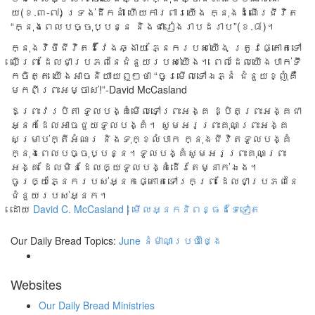
យ(ខ.៣-៧) ទ្រង់​ដឹក​នាំ​ ហើយកា​រពា​រ​យើង ក្នុងដំ​ណើរ​ជី​វិត
“ក្នុងពេលបច្ចុប្បន្ន និងជារៀងរាបដរាប”(ខ.៨)។
ក្នុង​វិថី​ជី​វិត​ដ៏​វែងឆ្ងា​យ ភ្នែក​រប​ស់​យើង ត្រូវ​ផ្តោត​ទៅ​
លើព្រះ​ ដែល​ជា​ប្រភព​នៃ​ជំនួយ​របស់​យើង​។ ពេល​ដែល​យើ​ង​បា​ក់ទឹ​
កចិ​ត្ត យើង​អាច​និ​យាយ​ឮ​ៗថា​ ​“ចូរ​មើល​ទៅ​ឯ​ភ្នំ ជំនួយខ្ញុំ​គឺ​
ម​កពីព្រះអម្ចាស់!”-David McCasland
ឱ​ព្រះវ​រ​បិតា ទូល​បង្គំ​មើ​លទៅព្រះ​អង្គ ដ្បិត​ព្រះ​អង្គជា​
អ្ន​កដែល​អាច​ជួយទូលបង្គំ។ សូម​អរ​ព្រះគុ​ណព្រះអ​ង្គ
សម្រាប់​ក្តី​អំណរ និ​ងទុ​ក្ខ​លំ​បាក ក្នុង​ជីវិ​ត​ទូល​ប​ង្គំ
ក្នុង​ពេ​លប​ច្ចុ​ប្បន្ន។​ ទូល​បង្គំ​សូ​ម​អរ​ព្រះគុណព្រះ​
អង្គ​ ដែល​មិន​ដែ​លឲ្យ​ទូ​លប​ង្គំ​ដើរ​តែ​ម្នា​ក់​ឯង។
ចូរ​ឲ្យ​ភ្នែករបស់អ្នកផ្តោតទៅរកព្រះ ​ដែលជា​ប្រភព​នៃ
ជំនួយ​របស់​អ្ន​ក។
ដោយ
David C. McCasland
|
មើលអ្នកនិពន្ធដទៃទៀត
Our Daily Bread Topics:
June
នំម៉ាណាប្រចាំថ្ងៃ
Websites
Our Daily Bread Ministries