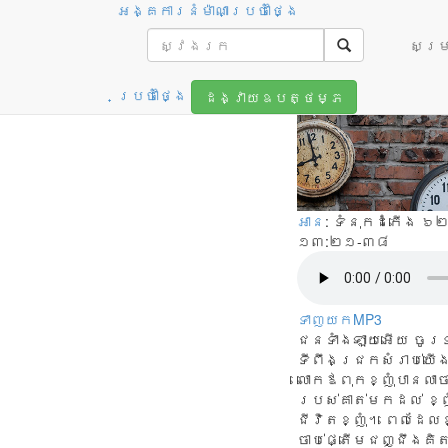
អង្គការនំម៉ាណាប្រចាំថ្ងៃ
នាឡិការ 
សម្រា
ប្រចាំថ្ងៃ
ដង្វាយឧបត្ថម្ភ
អាន
: ទំនុកដំកើង ៦២
១៣:២១-៣៨
ទាញយកMP3
ជនទាំងឡាយអើយ ចូរទុ
ទីពឹងជ្រកសំរាប់យើង
លោក​ឪពុក​ខ្ញុំ​បាន​លា​ច
របស់​គាត់​មក​ដល់ ខ្ញុំ
ជីវិត​ខ្ញុំ។ ពេល​ដែល​ខ្
ចាប់​ផ្តើម​ជញ្ជឹង​គិត 