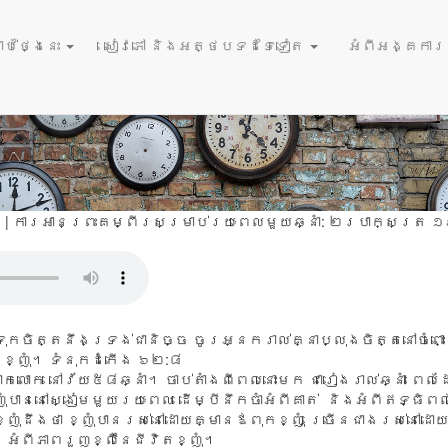
June 3, 20
និងប្រតិទិន
ប់ថ្ងៃនេះ
សៀវភៅ និងអត្ថបទដទៃទៀត
អំពីអង្គការនំ
 | ការអានព្រះគម្ពីរសម្រាប់រយៈពេលមួយឆ្នាំ:
២របាក្សត្រ ១៩
កចិត្តនឹងទ្រង់ជានិច្ច ចូរអ្នករាល់គ្នាប្លុងចិត្តនៅចំពោះទ
ខ្ញុំ។ ទំនុកដំកើង ៦២:៨
ាក​លោក នៅ​វ័យ​៥៨​ឆ្នាំ។ ចាប់​តាំង​ពី​ពេល​នោះ​មក ជា​រៀង​រាល់​ឆ្នាំ ពេល
​បាន​នៅ​ស្ងៀម​មួយ​រយៈ​ពេល ដើម្បី​នឹក​ចាំ​អំពី​គាត់ និង​អំពី​ឥទ្ធិ​ពល
ញុំ​ដឹង​ថា ខ្ញុំ​បាន​រស់​នៅ​ដោយ​គ្មាន​ឪពុក​ខ្ញុំ ច្រើន​ជាង​រស់​នៅ​ដោយ​ម
អំពី​ភាព​រួញ​ខ្លី​នៃ​ជីវិត​ខ្ញុំ។