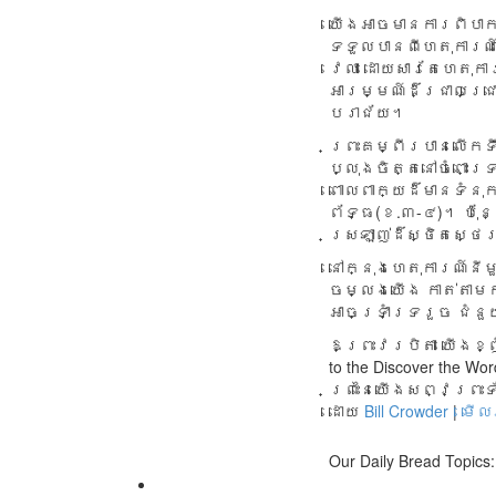
យើង​អាច​មាន​ការ​ពិបាក
ទទួល​បាន​ពី​ហេតុ​ការណ
វេលា ដោយ​សារ​តែ​ហេតុក
អារម្មណ៍​ដ៏​ជ្រាល​ជ្រ
បរាជ័យ។
ព្រះគម្ពីរ​បាន​លើក​ទឹ
ប្លុង​ចិត្ត​នៅ​ចំពោះ​ទ
ពោល​ពាក្យ​ដ៏​មាន​ទំនុក
ព័ទ្ធ(ខ.៣-៤)។ ប៉ុន្តែ 
ស្រឡាញ់​ដ៏​ស្ថិត​ស្ថ
នៅ​ក្នុង​ហេតុការណ៍​នីម
ចម្លង​យើង កាត់​តាម​កា
អាច​ទ្រាំ​ទ្រ​រួច ជំ
ឱព្រះវរបិតា យើងខ្ញុ
to the Discover the Wo
ព្រះនៃយើងសព្វព្រះទ
ដោយ
Bill Crowder
|
មើល
Our Daily Bread Topics: