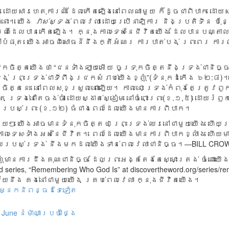
 ដោយ​សារ​ហេតុ​ការណ៍ ដែល​កើត​ឡើង​នៅ​ពេល​ណា​មួយ ក៏​ដូច​ជា​ពិបាក ដោយ
៍​នោះ។ យើង
វាស់​ស្ទង់
ពេល​វេលា ដោយ​ប្រើ​នាឡិការ និង​ប្រតិ​ទិន ប៉ុន
ារណ៍​ដែល​បាន​កើត​ឡើង។ ក្នុង​កាលៈ​ទេសៈ​នៃ​ជីវិត​យើង ដែល​បាន​បណ្តាល
ៅ​បំផុត យើង​អាច​ពិសោធន៍​នឹង​ក្តី​អំណរ ការ​បាត់​បង់ ព្រះ​ពរ ការ​ឈ
ក​ចិត្ត​យើង​ថា “ជន​ទាំងឡាយ​អើយ ចូរ​ទុក​ចិត្ត​នឹង​ទ្រង់​ជានិច្ច 
្រង់ ព្រះ​ទ្រង់​ជា​ទី​ពឹង​ជ្រក​សំរាប់​យើង​ខ្ញុំ”(ទំនុកដំកើង ៦២:៨)
​ចិត្ត​នេះ នៅ​ពេល​សុខ​ស្រួល​នោះ​ឡើយ។ កាល​នោះ ទ្រង់​កំពុង​តែ​ត្រូវ​ពួ
ទ្រង់នៅ​តែ​ចង់​ចាំ ដោយ​ស្ងាត់​ស្ងៀម នៅ​ចំពោះ​ព្រះ(ខ.១,៥) ដោយ​រំឭក
េរ​របស់​ព្រះ (ខ.១២) ធំ​ជាង​ពេល​ដែល​យើង​មាន​ការ​ពិបាក។
ួយ​ៗ យើង​អាច​មាន​ទំនុក​ចិត្ត​ថា ព្រះ​ទ្រង់​ឈរ​នៅ​ជា​មួយ​យើង ហើយ​ទ្
លៈ​ទេសៈ​ទាំង​អស់​នៃ​ជីវិត។ ពេល​ដែល​យើង​មាន​ការ​ពិបាក​ខ្លាំង ហើយ​ម
នួយ​របស់​ទ្រង់ នឹង​មក​ដល់​យើង​ទាន់​ពេល​វេលា​ជា​និច្ច។—BILL CR
ំមានការដឹងគុណជានិច្ច ដែលព្រះអង្គតែងតែស្មោះត្រង់ ចំពោះយើងខ
rd series, “Remembering Who God Is” at discovertheword.org/series/r
័យនឹង គង់នៅជាមួយយើង គ្រប់ពេលវេលា ក្នុងជីវិតយើង។
អ្នកនិពន្ធដទៃទៀត
June
នំម៉ាណាប្រចាំថ្ងៃ