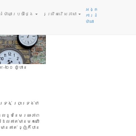
26
អង្គ
ម៉ាណាប្រចាំថ្ងៃ
ជ្រើសរើសភាសា
ការនំ
ម៉ាណា
-២០ យ៉ូហាន
្រង់ ព្រះទ្រង់ជា
​ដែល​ខួប​នៃ​មរណៈ​ភាព​
​ដែល​គាត់​មាន​មក​លើ​
ាន​គាត់ ខ្ញុំ​ក៏​បាន​