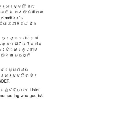
​សារ​អារម្មណ៍ ដែល​
្តែ យើង
ចង​ចាំ
អំពី​ពេល​
​ឲ្យ​យើង​មាន​
ឺ​ចាប់ ជោគ​ជ័យ និង​
ចូរ​អ្នក​រាល់​គ្នា​
។ ស្តេច​ដាវីឌ​មិន​បាន​
ក​ខ្មាំង​សត្រូវ​ឡោម​
​យើង​ថា សេចក្តី​
រង់​ហួស​ពី​អាច​
ាន​អារម្មណ៍​ថា មិន​
OWDER
្ញុំជានិច្ច។ Listen
emembering-who-god-is/.