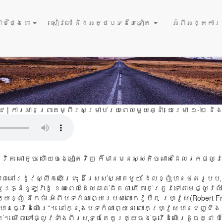
October 23
រើសផ្លូវធ្វើដំណើរ
ប់ថ្ងៃនេះ
សៀវភៅ និងអត្ថបទដទៃទៀត
អំពីអង្គការនំ
៤ | ការអានព្រះគម្ពីរសម្រាប់រយៈពេលមួយឆ្នាំ:
យេរេមា ១-២ និង
ីវិត នោះតូច ហើយចង្អៀតវិញ ក៏មានមនុស្សតិចណាស់ដែលរកផ្លូវន
ព​នៅ​រដូវ​ស្លឹក​ឈើ​ជ្រុះ ដ៏​ស្រស់​ស្អាត​មួយ ដែល​ខ្ញុំ​បាន​ថត​រូប​
ជួរ​ភ្នំ​ខូឡូរ៉ាដូ ខណៈ​ពេល​ដែល​គាត់​គិត​ថា តើ​គាត់​ត្រូវ​ទៅ​តាម​ផ្លូវ​ល
ឲ្យ​ខ្ញុំ នឹក​ចាំ អំពី​បទ​កំណាព្យ​របស់​លោក​រ៉ូបឺត ហ្រ្វូស(Robert F
​បាន​ធ្វើ​ដំណើរ”។ នៅ​ក្នុង​បទ​កំណាព្យ​នេះ លោក​ហ្វ្រូស​បាន​ជញ្ជឹង​
ាត់។ មើល​ទៅ​ផ្លូវ​ទាំង​ពីរ​សុទ្ធ​តែ​គួរ​ឲ្យ​ចង់​ធ្វើ​ដំណើរ​ដូច​គ្នា ប៉