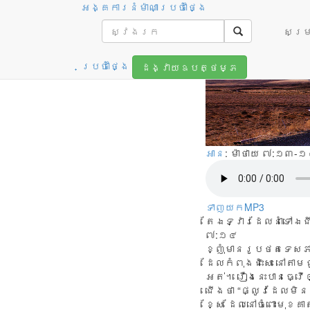
អង្គការនំម៉ាណាប្រចាំថ្ងៃ
ការជ្រើស
សម្រា
ប្រចាំថ្ងៃ
ដង្វាយឧបត្ថម្ភ
អាន
: ម៉ាថាយ ៧:១៣-១
ទាញយកMP3
តែឯទ្វារដែលនាំទៅឯជ
៧:១៤
ខ្ញុំ​មាន​រូប​ថត​ទេសភា
ដែល​កំពុង​ជិះសេះ នៅ​តាម​
អត់។ រឿង​នេះ​បាន​ធ្វើ​
ជើង​ថា “ផ្លូវ​ដែល​មិន
ខ្សែ ដែល​នៅ​ចំពោះ​មុខ​គ