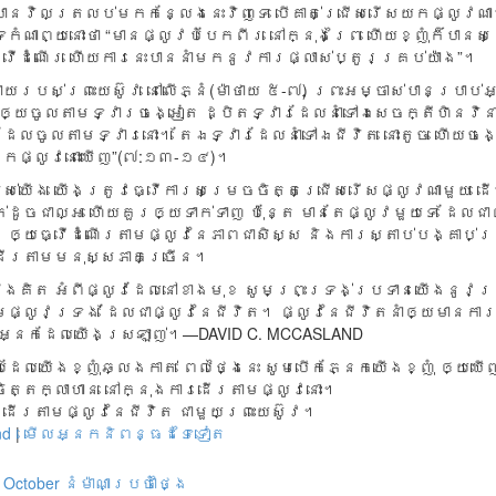
​បាន​វិល​ត្រលប់​មក​កន្លែង​នេះ​វិញ​ទេ បើ​គាត់​ជ្រើស​រើស​យក​ផ្លូវ​ណ
ាព្យ​នោះ​ថា “មាន​ផ្លូវ​បំបែក​ពីរ នៅ​ក្នុង​ព្រៃ ហើយ​ខ្ញុំ​ក៏​បាន​សម
្វើ​ដំណើរ ហើយ​ការ​នេះ​បាន​នាំ​មក​នូវ​ការ​ផ្លាស់​ប្តូរ​គ្រប់​យ៉ាង”។
​របស់​ព្រះ​យេស៊ូវ នៅ​លើ​ភ្នំ(ម៉ាថាយ ៥-៧) ព្រះ​អម្ចាស់​បាន​ប្រាប់​អ្
ឲ្យ​ចូល​តាម​ទ្វារ​ចង្អៀត ដ្បិត​ទ្វារ​ដែល​នាំ​ទៅ​ឯ​សេចក្តី​ហិនវិន
​ដែល​ចូល​តាម​ទ្វារ​នោះ។ តែ​ឯ​ទ្វារ​ដែល​នាំ​ទៅ​ឯ​ជីវិត នោះ​តូច ហើយ​ចង
​រក​ផ្លូវ​នោះ​ឃើញ”(៧:១៣-១៤)។
់​យើង យើង​ត្រូវ​ធ្វើ​ការ​សម្រេច​ចិត្ត​ជ្រើស​រើស​ផ្លូវ​ណា​មួយ ដើ
​ដូច​ជា​ល្អ ហើយ​គួរ​ឲ្យ​ទាក់​ទាញ ប៉ុន្តែ មាន​តែ​ផ្លូវ​មួយ​ទេ ដែល​ជា​
ង ឲ្យ​ធ្វើ​ដំណើរ​តាម​ផ្លូវ​នៃ​ភាព​ជា​សិស្ស និង​ការ​ស្តាប់​បង្គាប់​ព
​ដើរ​តាម​មនុស្ស​ភាគ​ច្រើន។
ង​គិត អំពី​ផ្លូវ​ដែល​នៅ​ខាង​មុខ សូម​ព្រះ​ទ្រង់​ប្រទាន​យើង​នូវ​ប្
ម​ផ្លូវ​ទ្រង់ ដែល​ជា​ផ្លូវ​នៃ​ជីវិត។ ផ្លូវ​នៃ​ជីវិត​នាំ​ឲ្យ​មាន​ការ
ង​អ្នក​ដែល​យើង​ស្រឡាញ់។—DAVID C. MCCASLAND
លដែលយើងខ្ញុំឆ្លងកាត់ ពេលថ្ងៃនេះ សូមបើកភ្នែកយើងខ្ញុំ ឲ្យឃើ
ិត្តក្លាហាន នៅក្នុងការដើរតាមផ្លូវនោះ។
ដើរតាមផ្លូវនៃជីវិត ជាមួយព្រះយេស៊ូវ។
nd
|
មើលអ្នកនិពន្ធដទៃទៀត
October
នំម៉ាណាប្រចាំថ្ងៃ