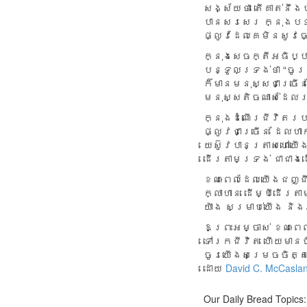
សង្ស័យ​ថា តើ​គាត់​នឹង
បាន​សរសេរ ក្នុង​បទ​កំណ
ផ្លូវ​ដែល​គេ​មិន​សូវ​ធ
ក្នុង​សេចក្តី​អធិប្បាយ
បន្ទូល​ទ្រង់​ថា “ចូរ​
ក៏​មាន​មនុស្ស​ជា​ច្រើន
មនុស្ស​តិច​ណាស់​ដែល
ក្នុង​ដំណើរ​ជីវិត​របស
ផ្លូវ​ជា​ច្រើន ដែលហាក់
យេស៊ូវ​បាន​ត្រាស​ហៅ​យើ
ដើរ​តាម​ទ្រង់ ជា​ជាង
ខណៈ​ពេល​ដែល​យើង​ជញ្ជឹ
ក្លាហាន ​ដើម្បី​ដើរ​តា
យ៉ាង សម្រាប់​យើង និ
ឱព្រះអម្ចាស់ ខណៈពេ
ទៅរកជីវិត ហើយមានច
ចូរយើងសម្រេចចិត្ត
ដោយ
David C. McCasla
Our Daily Bread Topics: