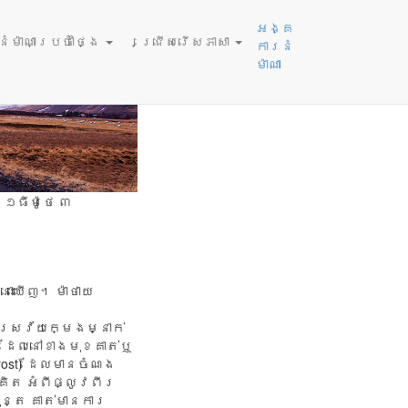
, 2026
អង្គ
ម៉ាណាប្រចាំថ្ងៃ
ជ្រើសរើសភាសា
ការនំ
ម៉ាណា
 ១ធីម៉ូថេ ៣
ោះឃើញ។ ម៉ាថាយ
បុរស​វ័យ​ក្មេង​ម្នាក់
ំ ដែល​នៅ​ខាង​មុខ​គាត់​ឬ​
rost) ដែល​មាន​ចំណង​
គិត អំពី​ផ្លូវ​ពីរ​
ុន្តែ គាត់​មាន​ការ​