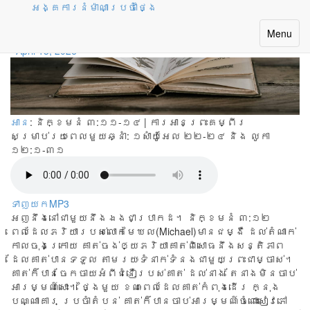
អង្គការនំម៉ាណាប្រចាំថ្ងៃ
តើព្រះអង្គគង់នៅទីនេះទេ?
Toggle
Menu
navigatio
April 13, 2026
អាន
: និក្ខមនំ ៣:១១-១៤ | ការអានព្រះគម្ពីរ
សម្រាប់រយៈពេលមួយឆ្នាំ:
១សាំយ៉ូអែល ២២-២៤ និង លូកា
១២:១-៣១
ទាញយកMP3
អញនឹងនៅជាមួយនឹងឯងជាប្រាកដ។ និក្ខមនំ ៣:១២
ពេល​ដែល​ភរិយា​របស់​លោក​មៃឃល(Michael)មាន​ជម្ងឺ ដល់​តំណាក់​
កាល​ចុង​ក្រោយ គាត់​ចង់​ឲ្យ​ភរិយា​គាត់ពិសោធ​នឹង​សន្តិភាព
ដែល​គាត់​បាន​ទទួល តាម​រយៈ​ទំនាក់​ទំនង​ជា​មួយ​ព្រះ​ជា​ម្ចាស់។
គាត់​ក៏​បាន​ចែក​ចាយ​អំពី​ជំនឿ​របស់​គាត់​ ដល់​នាង តែ​នាង​មិន​ចាប់​
អារម្មណ៍​សោះ។​ ថ្ងៃ​មួយ ខណៈ​ពេល​ដែល​គាត់​កំពុង​ដើរ ក្នុង​
បណ្ណា​គារ ​ប្រចាំ​តំបន់ គាត់​ក៏​បាន​ចាប់​អារម្មណ៍​ចំពោះ​សៀវភៅ​