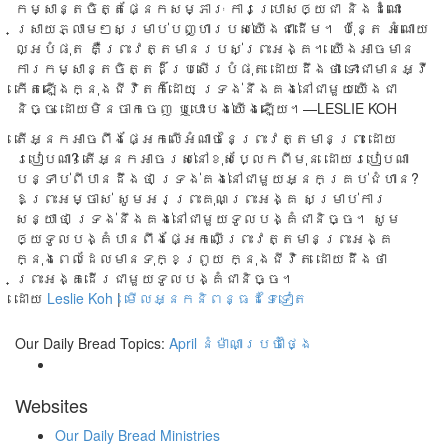
កម្សាន្ត​ចិត្ត​ផ្នែក​សម្ភារៈ ការ​ប្រោស​ឲ្យ​ជា និង​ដំណោះ​
ស្រាយ​ភ្លាម​ៗ​សម្រាប់​បញ្ហា​របស់​យើង​ជា​ដើម។ ប៉ុន្តែ អំណោយ​
ល្អ​បំផុត គឺ​ព្រះ​វត្ត​មាន​របស់​ព្រះ​អង្គ។ យើង​អាច​មាន​
ការ​កម្សាន្ត​ចិត្ត​ដ៏​ប្រសើរ​បំផុត ដោយ​ដឹង​ថា​ ទោះ​ជាមាន​អ្វី​
កើត​ឡើង​ក្នុង​ជីវិត​ក៏​ដោយ ទ្រង់​នឹង​គង់​នៅ​ជា​មួយ​យើង​ជា​
និច្ច ដោយ​មិន​ចាក​ចេញ ឬ​បោះ​បង់​យើង​ឡើយ​។—LESLIE KOH
តើអ្នកអាចពឹងផ្អែកលើអំណាចនៃព្រះវត្តមានព្រះ ដោយ
របៀបណា? តើអ្នកអាចរស់នៅខុសប្លែកពីមុន ដោយរបៀបណា
បន្ទាប់ពីបានដឹងថា ទ្រង់គង់នៅជាមួយអ្នកគ្រប់ជំហាន?
ឱព្រះអម្ចាស់ សូមអរព្រះគុណព្រះអង្គ សម្រាប់ការ
សន្យាថា ទ្រង់នឹងគង់នៅជាមួយទូលបង្គំជានិច្ច។ សូម
ឲ្យទូលបង្គំបានពឹងផ្អែកលើព្រះវត្តមានព្រះអង្គ
ក្នុងពេលដែលមានទុក្ខព្រួយ ក្នុងជីវិត ដោយដឹងថា
ព្រះអង្គដើរជាមួយទូលបង្គំជានិច្ច។
ដោយ
Leslie Koh
|
មើលអ្នកនិពន្ធដទៃទៀត
Our Daily Bread Topics:
April
នំម៉ាណាប្រចាំថ្ងៃ
Websites
Our Daily Bread Ministries