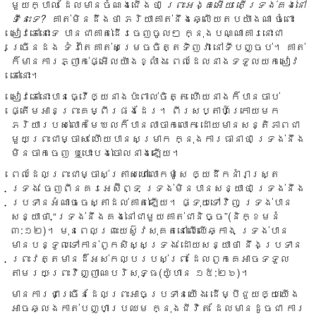
មួយ​ក្បាល ដែល​មាន​ចំណង​ជើង​ថា
ព្រះ​អង្គ​អើយ តើ​ទ្រង់គង់​នៅ​
ទីនេះ​ទេ?
គាត់​មិន​ដឹង​ថា ភរិយា​គាត់​នឹង​ឆ្លើយ​តប​យ៉ាង​ណា ចំពោះ​
សៀវភៅ​នោះ​ទេ បាន​ជា​គាត់​ដើរ​ចេញ​ចូល​ៗ ក្នុង​បណ្ណាគារ​នោះ​ជា​
ច្រើន​ដង ទំរាំ​តែ​គាត់​សម្រេច​ចិត្ត​ទិញ​វា នៅ​ទី​បញ្ចប់។​ គាត់​
ក៏​មាន​ការ​ភ្ញាក់​ផ្អើល​យ៉ាង​ខ្លាំង ​ពេល​ដែល​នាង​ទទួល​យក​សៀវ​
ភៅ​នោះ។
សៀវភៅ​នោះ​បាន​ធ្វើ​ឲ្យ​នាង​ប៉ះ​ពាល់​ចិត្ត ហើយ​នាង​ក៏​បាន​ចាប់​
ផ្តើម​អាន​ព្រះ​គម្ពីរ​ផង​ដែរ។ ពីរ​សប្តាហ៍​ក្រោយ​មក
ភរិយា​របស់​លោក​មៃឃល​ក៏​បាន​លាចាក​លោក ដោយ​មាន​សន្តិ​ភាព​ជា​
មួយ​ព្រះ​ជា​ម្ចាស់ ហើយ​បាន​សម្រាក ក្នុង​ការ​ធានា​ថា ទ្រង់​នឹង​
មិន​ចាក​ចេញ ឬ​បោះ​បង់​ចោល​នាង​ឡើយ។
ពេល​ដែល​ព្រះ​ជា​ម្ចាស់​ត្រាស​ហៅ​លោក​ម៉ូសេ ឲ្យ​ដឹក​នាំ​រាស្រ្ត​
ទ្រង់ ចេញ​ពី​នគរ​អេស៊ីព្ទ ទ្រង់​មិន​បាន​សន្យា​ថា ទ្រង់នឹង​
ប្រទាន​អំណាច​ចេស្តា​ដល់​គាត់​ឡើយ។ ផ្ទុយ​ទៅ​វិញ ទ្រង់​បាន​
សន្យា​ថា “ទ្រង់​នឹង​គង់​នៅ​ជា​មួយ​គាត់​ជា​និច្ច”(និក្ខមនំ
៣:១២)។ មុន​ពេល​ព្រះ​យេស៊ូវ​សុគត​នៅ​លើ​ឈើ​ឆ្កាង ទ្រង់​បាន​
មាន​បន្ទូល​ទៅ​កាន់​ពួក​សិស្ស​ទ្រង់ ដោយ​សន្យា​ថា នឹង​ប្រទាន​
ព្រះ​វត្ត​មាន​ដ៏​អស់​កល្ប​របស់​ព្រះ ដែល​ពួក​គេ​អាច​ទទួល​
តាម​រយៈ​ព្រះ​វិញ្ញាណ​បរិសុទ្ធ(យ៉ូហាន ១៥:២៦)។
មាន​ការ​ជា​ច្រើន​ដែល​ព្រះ​អាច​ប្រទាន​យើង ដើម្បី​ជួយ​ឲ្យ​យើង​
អាច​ឆ្លង​កាត់​បញ្ហា​ប្រឈម ក្នុង​ជីវិត ដែល​មាន​ដូច​ជា ការ​