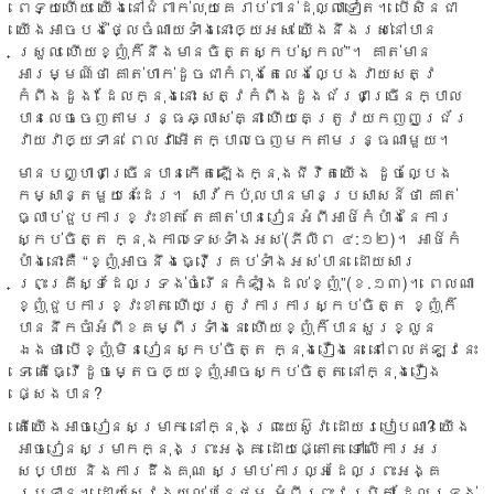
ពេទ្យ​ហើយ យើង​នៅ​ជំពាក់​លុយ​គេ​រាប់​ពាន់​ដុល្លា​ទៀត។ បើ​សិន​ជា​
យើង​អាច​បង់​ថ្លៃ​ចំណាយ​ទាំង​នោះ​ឲ្យ​អស់ យើង​នឹង​​រស់​នៅបាន​
ស្រួល ហើយ​ខ្ញុំ​ក៏​នឹង​មានចិត្ត​ស្កប់​ស្កល់”។ គាត់​មាន​
អារម្មណ៍​ថា គាត់​ហាក់​ដូច​ជា​កំពុង​តែ​លេង​ល្បែង​វាយ​សត្វ​
កំពីង​ដូង” ដែល​ក្នុង​នោះ សត្វកំពីង​ដូង​ជ័រ​ជា​ច្រើន​ក្បាល
បាន​លេច​ចេញ​តាម​រន្ធ​ឆ្លាស់​គ្នា ហើយ​គេ​ត្រូវ​យក​ញញួរ​ជ័រ​
វាយ​វា​ឲ្យ​ទាន់ ពេល​វា​អើត​ក្បាល​ចេញ​មក​តាម​រន្ធ​ណា​មួយ។
មាន​បញ្ហា​ជា​ច្រើន​បាន​កើត​ឡើង​ក្នុង​ជីវិត​យើង ដូច​ល្បែង​
កម្សាន្ត​មួយ​នេះ​ដែរ។ សាវ័ក​ប៉ុល​បាន​មាន​ប្រសាសន៍​ថា គាត់​
ធ្លាប់​ជួប​ការ​ខ្វះ​ខាត តែ​គាត់​បាន​រៀន​អំពី​អាថ៌​កំបាំង​នៃ​ការ​
ស្កប់​ចិត្ត ក្នុង​កាលៈ​ទេសៈ​ទាំង​អស់​(ភីលីព ៤:១២)។ អាថ៌​កំ
បាំង​នោះ​គឺ “ខ្ញុំ​អាច​នឹង​ធ្វើ​គ្រប់​ទាំង​អស់​បាន ដោយសារ​
ព្រះគ្រីស្ទ​ដែល​ទ្រង់​ចំរើន​កំឡាំង​ដល់​ខ្ញុំ”(ខ.១៣)។ ពេល​ណា​
ខ្ញុំ​ជួប​ការ​ខ្វះ​ខាត ហើយ​ត្រូវ​ការ​ការ​ស្កប់​ចិត្ត ខ្ញុំ​ក៏​
បាន​នឹក​ចាំ​អំពី​ខ​គម្ពីរ​ទាំង​នេះ ហើយ​ខ្ញុំ​ក៏​បាន​សួរ​ខ្លួន​
ឯងថា បើ​ខ្ញុំ​មិន​រៀន​ស្កប់​ចិត្ត ក្នុង​រឿង​នេះ នៅ​ពេល​ឥឡូវ​នេះ​
ទេ តើ​ធ្វើ​ដូច​ម្តេច​ឲ្យ​ខ្ញុំ​អាច​ស្កប់​ចិត្ត នៅ​ក្នុង​រឿង​
ផ្សេង​បាន?
តើ​យើង​អាច​រៀន​សម្រាក នៅ​ក្នុង​ព្រះយេស៊ូវ ដោយ​របៀប​ណា? យើង​
អាច​រៀន​សម្រាក​ក្នុង​ព្រះអង្គ ដោយ​ផ្តោត ទៅ​លើ​ការ​អរ​
សប្បាយ និង​ការ​ដឹង​គុណ សម្រាប់​ការ​ល្អ​ដែល​ព្រះ​អង្គ​
ប្រទាន។ ដោយ​ស្វែង​យល់​បន្ថែម អំពី​ព្រះ​វរបិតា ដែល​ទ្រង់​