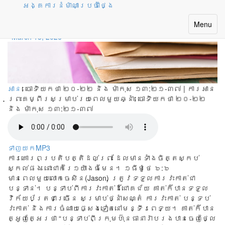
អង្គការនំម៉ាណាប្រចាំថ្ងៃ
រៀនស្កប់ចិត្ត
Toggle
Menu
navigatio
March 13, 2026
អាន
: ចោទិយកថា ២០-២២ និង ម៉ាកុស ១៣:២១-៣៧ | ការអាន
ព្រះគម្ពីរសម្រាប់រយៈពេលមួយឆ្នាំ:
ចោទិយកថា ២០-២២
និង ម៉ាកុស ១៣:២១-៣៧
ទាញយកMP3
ការគោរពប្រតិបត្តិដល់ព្រះ ដែលមានទាំងចិត្តស្កប់
ស្កល់ផង នោះជាកំរៃ១យ៉ាងធំមែន។ ១ធីម៉ូថេ ៦:៦
មាន​ពេល​មួយ​លោក​ចេសិន(Jason) ត្រូវ​ទទួល​ការ​វះ​កាត់​ជា​
បន្ទាន់។ បន្ទាប់​ពី​ការ​វះ​កាត់​ដ៏​ជោគ​ជ័យ គាត់​ក៏​បានទទួល​
វិក័យ​ប័ត្រ​ជា​ច្រើន សម្រាប់​ថ្នាំ​សណ្តំ ការ​វះ​កាត់ បន្ទប់​
វះកា​ត់ និង​ការ​ចំណាយ​ផ្សេង​ទៀត​នៅ​មន្ទីរ​ពេទ្យ។ គាត់​ក៏​បាន​
ត្អូញ​ត្អែរ​ថា “បន្ទាប់​ពី​ក្រុម​ហ៊ុន​ធានា​រ៉ាប​រង​បាន​ចេញ​ថ្លៃ​