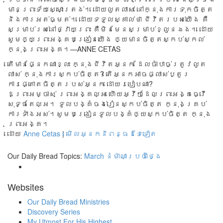
មាន​ព្រះ​ទ័យ​ស្មោះ​ត្រង់។ ដោយ​លូត​លាស់ នៅ​ក្នុង​ការ​ទុក​ចិត្ត
និង​ការ​អត់​ធ្មត់។ ដោយ​ទទួល​ស្គាល់​ថា ជីវិត​របស់​យើង គឺ​
សម្រាប់​រស់​នៅ​ថ្វាយ​ព្រះ គឺ​មិន​មែន​សម្រាប់​ខ្លួន​ឯង។ ដោយ​
សូម​ឲ្យ​ព្រះ​អង្គ​បង្រៀនយើង ឲ្យ​មាន​ចិត្ត​ស្កប់​ស្កល់
ក្នុង​ព្រះ​អង្គ។​—ANNE CETAS
តើមានផ្នែកណាខ្លះ ក្នុងជីវិតអ្នក ដែលចាំបាច់ត្រូវលូត
លាស់ ក្នុងការស្កប់ចិត្ត? តើអ្នកអាចផ្លាស់ប្តូរ
ការផ្តោតចិត្តរបស់អ្នក ដោយរបៀបណា?
ឱព្រះអម្ចាស់ ព្រះអង្គល្អ ហើយអ្វីៗដែលព្រះអង្គធ្វើ
សុទ្ធតែល្អ។ ទូលបង្គំចង់រៀនស្កប់ចិត្ត ក្នុងគ្រប់
ការទាំងអស់។សូមបង្រៀនទូលបង្គំឲ្យស្កប់ចិត្ត ក្នុង
ព្រះអង្គ។
ដោយ
Anne Cetas
|
មើលអ្នកនិពន្ធដទៃទៀត
Our Daily Bread Topics:
March
នំម៉ាណាប្រចាំថ្ងៃ
Websites
Our Daily Bread Ministries
Discovery Series
My Utmost For His Highest