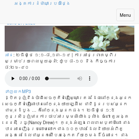
អង្គការនំម៉ាណាប្រចាំថ្ងៃ
បន្តកេរដំណែលនៃជំនឿ
Toggle
Menu
navigatio
June 27, 2026
អាន
: ២ធីម៉ូថេ ១:១-៨,១៣-១៤ | ការអានព្រះគម្ពីរ
សម្រាប់រយៈពេលមួយឆ្នាំ:
យ៉ូប ៨-១០ និង កិច្ចការ
៨:២៦-៤០
ទាញយកMP3
ដ្បិតខ្ញុំនឹងចាំពីសេចក្តីជំនឿស្មោះត្រង់ ដែលនៅក្នុងអ្នក
សេចក្តីជំនឿនោះបាននៅក្នុងយាយឡូអ៊ីស ជាជីដូនរបស់អ្នក
ជាមុនដំបូង … ក៏នៅក្នុងអ្នកផង។ ២ធីម៉ូថេ ១:៥
កូន​ស្រី​ខ្ញុំ​មាន​ការ​ចាប់​អារម្មណ៍​យ៉ាង​ខ្លាំង ចំពោះ តួអង្គ
នេនស៊ី ឌ្រូ(Nancy Drew)។ ក្នុង​អំឡុង​ពេល​៣​សប្តាហ៍​នោះ នាង​
បាន​អាន​រឿង​ប្រលោម​លោក​ជាង​១០​ក្បាល ដែល​និយាយ​អំពី​តួ​
អង្គ​នេះ ដែល​ជា​អ្នក​ស៊ើប​អង្កេត​វ័យ​ក្មេង​ដ៏​ចំណាន។​ នាង