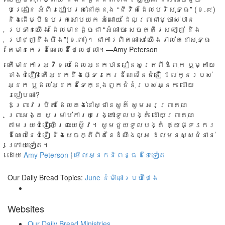
បង្រៀន​ អំពី​របៀប​រស់​នៅ​ក្នុង “ជីវិត​ដែល​បរិសុទ្ធ” (ខ.៩)
និង​ដើម្បី​ឱប​ក្រសោប​យក អំណោយ ដែល​ព្រះ​ជាម្ចាស់បាន​
ប្រទាន​យើង ដែល​មាន​ដូច​ជា “អំណាច សេចក្តី​ស្រឡាញ់ និង​
ប្រាជ្ញា​នឹង​ធឹង”(ខ.៧)។ ជា​ការ​ពិត​ណាស់ យើង​រាល់​គ្នាសុទ្ធ​
តែ​មាន​កេរ​ដំណែល​ដ៏​ថ្លៃ​ថ្លា។​—Amy Peterson
តើមានការអ្វីខ្លះ ដែលអ្នកបានរៀនសូត្រពីឪពុក ឬម្តាយ
ខាងជំនឿ? តើអ្នកនឹងផ្ទេរកេរដំណែលនៃជំនឿ ដល់កូនរបស់
អ្នក ឬដល់អ្នកដទៃក្នុងពួកជំនុំរបស់អ្នក ដោយ
របៀបណា?
ឱព្រះវរបិតា ដែលគង់នៅស្ថានសួគ៌ សូមអរព្រះគុណ
ព្រះអង្គ សម្រាប់ការសង្រ្គោះទូលបង្គំ ដោយព្រះគុណ
តាមរយៈជំនឿលើព្រះយេស៊ូវ។ សូមជួយទូលបង្គំ ឲ្យផ្ទេរកេរ
ដំណែលនៃជំនឿ និងសេចក្តីពិតនៃដំណឹងល្អ ដល់មនុស្សជំនាន់
ក្រោយទៀត។
ដោយ
Amy Peterson
|
មើលអ្នកនិពន្ធដទៃទៀត
Our Daily Bread Topics:
June
នំម៉ាណាប្រចាំថ្ងៃ
Websites
Our Daily Bread Ministries