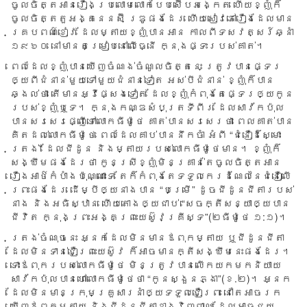
ចូល​ចិត្ត​អាន​រឿង​ប្រលោម​លោក​បែប​ស៊ើប​អង្កេត ហើយ​ខ្ញុំ​ក៏​
ចូល​ចិត្ត​តួ​អង្គ​នេនស៊ី ឌ្រូ​ផង​ដែរ ហើយ​សៀវភៅ​រឿង​ដែលមាន​
គ្រប​ពណ៌​ខៀវ ដែល​ម្តាយ​ខ្ញុំ​បាន​អាន កាល​ពី​ទសវត្សរ៍​ឆ្នាំ​
១៩៦០ នៅ​មាន​តម្រៀប​នៅ​លើ​ធ្នើ ក្នុង​ផ្ទះ​របស់​គាត់។
ពេល​ដែល​ខ្ញុំ​បាន​ឃើញ​ចំណង់​ចំណូល​ចិត្ត​នេះ ត្រូវ​បាន​ផ្ទេរ​
ឲ្យ​ពី​ជំនាន់​មួយ​ទៅ​មួយ​ជំនាន់​ទៀត អស់​បី​ជំនាន់ ខ្ញុំ​ក៏​បាន​
ឆ្ងល់​ថា តើ​មាន​អ្វី​ផ្សេង​ទៀត ដែល​ខ្ញុំ​កំពុង​តែ​ផ្ទេរ​ឲ្យ​កូន​
របស់​ខ្ញុំឬ​​ទេ។ ក្នុង​កណ្ឌ​សំបុត្រ​ទីពីរ ដែល​សាវ័ក​ប៉ុល​
បាន​សរសេរផ្ញើ​ទៅ​លោក​ធីម៉ូថេ គាត់​បាន​សរសេរ​ថា ពេល​គាត់​បាន​
គិត​ដល់​លោក​ធីម៉ូថេ ពេល​ដែល​គាប់​បាន​នឹក​ចាំ អំពី “ជំនឿ​ដ៏ស្មោះ​
ត្រង់” ដែល​ជី​ដូន និង​ម្តាយ​របស់​លោក​ធីម៉ូថេ​មាន។ ខ្ញុំ​ក៏​
សង្ឃឹម​ផង​ដែរ​ថា កូន​ស្រី​ខ្ញុំ​មិន​គ្រាន់​តែ​ចូល​ចិត្ត​អាន​
រឿងអាថ៌​កំបាំង​ប៉ុណ្ណោះ​ទេ តែ​ក៏​កំពុង​តែ​ទទួល​កេរ​ដំណែល​នៃ​ជំនឿ​លើ​
ព្រះ​ផង​ដែរ ដើម្បី​ឲ្យ​នាង​បាន “បម្រើ” ដូច​ជីដូន​ជីតា​របស់​
នាង និង​អធិស្ឋាន ហើយ​តោង​ឲ្យ​ជាប់ “សេចក្តី​សន្យា​ឲ្យ​បាន​
ជីវិត ក្នុង​ព្រះ​អង្គ​ព្រះ​យេស៊ូវ​គ្រីស្ទ”(២ធីម៉ូថេ ១:១)។
ត្រង់​ចំណុច​នេះ អ្នក​ដែល​មិន​មាន​ឪពុក​ម្តាយ ឬ​ជី​ដូន​ជីតា
ដែល​មិន​ទាន់​ជឿ​ព្រះ​យេស៊ូវ ក៏​អាច​មាន​ក្តី​សង្ឃឹម​នេះ​ផង​ដែរ។​
ទោះ​ឪពុក​របស់​លោក​ធីម៉ូថេ មិន​ត្រូវ​បាន​លើក​យក​មក​និយាយ
សាវ័ក​ប៉ុល​បាន​ហៅ​លោក​ធីម៉ូថេ​ថា “កូន​ស្ងួន​ភ្ងា”(ខ.២)។ អ្នក​
ដែល​មិន​មាន​ក្រុម​គ្រួសារ​នាំ​ឲ្យ​ទទួល​ជឿ​ព្រះ នៅ​តែ​អាច​រក​
ឃើញ​ឪពុក​ម្តាយ និង​ជីដូន​ជីតា​ខាង​វិញ្ញាណ ដែល​អាចជួយ​