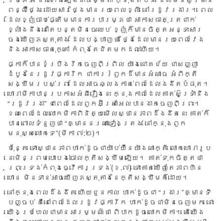
ពន្លឺថ្ងៃ ដោយ​សារ​ថ្ងៃ​មាន​រយៈ​ពេល​ខ្លី នៅ​រដូវ​រងារ។ ពេល​
ដែល​ខ្ញុំ​ចាប់​ផ្តើម​មាន​ការ​បារម្ភ​ថា អាកាស​ធាតុ​ត្រជាក់​
ខ្លាំង​នឹង​នៅ​តែបន្ត​មិន​ចេះ​ឈប់ ខ្ញុំ​ក៏​មាន​ចិត្ត​អន្ទះ​សារ​
ចង់​ឃើញ​ភស្តុតាង ដែល​បង្ហាញ​ថា ថ្ងៃ​ដែល​មាន​រយៈ​ពេល​វែង
និង​អាកាស​ធាតុ​ក្តៅ កំពុង​តែ​ជិត​មក​ដល់​ហើយ​។
ផ្កា​ក៏​បាន​ខំ​ប្រឹង​រីក​ចេញ​ពី​ព្រិល យ៉ាង​ជោគ​ជ័យ ជា​សញ្ញា​
ដំបូង​នៃ​រដូវ​ផ្កា​រីក ជា​ការ​រំឭក​ដ៏មានអំណាច​ អំ​ពី​ក្តី​
សង្ឃឹម​របស់​ព្រះ ដែល​អាច​ឆ្លង​កាត់​ពេល​ដែល​ងងឹត​បំផុត។
ហោរា​មីកា​បាន​ប្រកាស​អំពី​រឿង​នេះ ក្នុង​កាល​ដែល​គាត់​ស៊ូ​ទ្រាំ​នឹង
“រដូវ​រងា” ជាពេល​ដែល​ពួក​អ៊ីស្រាអែល​បាន​ងាក​ចេញ​ពី​ព្រះ។
ខណៈ​ពេល​ដែល​លោក​មីកា​ពិនិត្យ​មើល​ស្ថាន​ភាព​ដ៏​ងងឹត​នេះ គាត់​ក៏​
បានពោល​ទំនួញ​ថា “គ្មាន​នរណា​ទៀង​ត្រង់ នៅ​ក្នុង​ពួក​
មនុស្ស​លោក​ទេ”(មីកា ៧:២)។
ប៉ុន្តែ ទោះ​ស្ថាន​ភាព​ហាក់​ដូច​ជា​យ៉ាប់​យ៉ឺន​យ៉ាង​ណា​ក្តី លោក​ហោរា​រូប​
នេះ​មិន​ព្រម​បោះ​បង់​ចោល​ក្តី​សង្ឃឹម​ឡើយ។ គាត់ទុក​ចិត្ត​ថា
ព្រះ​ទ្រង់​កំពុង​ធ្វើ​ការ​ទ្រង់​(ខ.៧) ទោះ​គាត់​ឃើញ​តែ​ភាព​ហិន​
ហោន មិន​ទាន់​អាច​ឃើញ​ភស្តុតាង​នៃ​ក្តី​សង្ឃឹម​ក៏​ដោយ។​
នៅ​ក្នុង​ពេល​ដ៏​ងងឹត ហើយ​ជួន​កាល ហាក់​ដូច​ជា “រងារ”គ្មាន​ទី
បញ្ចប់ គឺ​នៅ​ពេល​ដែល​រដូវ​ផ្ការីក ហាក់​ដូច​ជា​មិន​ចេញ​មក នោះ
យើង​ប្រហែល​ជា​មាន​អារម្មណ៍​ថា ពិបាក​ដូច​លោក​មីកា។ តើ​យើង​