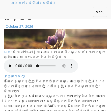
អង្គការនំម៉ាណាប្រចាំថ្ងៃ
ការជ្រើសរើសយកសេចក្តី
Toggle
Menu
សង្ឃឹម
navigatio
October 27, 2026
អាន
: មីកា ៧:២-៧ | ការអានព្រះគម្ពីរសម្រាប់រយៈពេលមួយ
ឆ្នាំ:
យេរេមា ១២-១៤ និង ២ធីម៉ូថេ ១
ទាញយកMP3
ចំណែកខ្លួនខ្ញុំៗនឹងទុកចិត្តដល់ព្រះយេហូវ៉ា ខ្ញុំនឹងរង់
ចាំព្រះដ៏ជួយសង្គ្រោះខ្ញុំ ព្រះនៃខ្ញុំទ្រង់នឹងស្តាប់ខ្ញុំ។
មីកា ៧:៧
ខ្ញុំ​ស្ថិត​ក្នុង​ចំណោម​មនុស្ស​១​លាន​នាក់ នៅ​ទូទាំង​ពិភព​លោក
ដែល​បាន​រង​គ្រោះ ដោយ​សារ​ជម្ងឺ​ធា្លក់​ទឹក​ចិត្ត ដោយ​សារ​
អាកាស​ធាតុ​(សរសេរ​កាត់​ថា SAD) ជា​ជម្ងឺ​ធ្លាក់​ទឹក​ចិត្ត​មួយ​
ប្រភេទ ដែល​កើត​ឡើង​ជា​ធម្មតា ក្នុង​តំបន់ ដែល​មិន​សូវ​មាន​