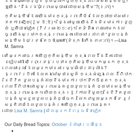
នឹង​បណ្តោយ​ខ្លួន ឲ្យ​ធ្លាក់​ចូល​ក្នុង​ភាព​អស់​សង្ឃឹម​ឬ?
ឬ​យើង “នឹង​រង់​ចំា​ព្រះ​អម្ចាស់ ដោយ​សង្ឃឹម”?(ខ.៧)។
ក្តី​សង្ឃឹម​ដែល​យើង​មាន​ក្នុង​ព្រះ គឺ​មិន​ដែល​ក្លាយ​ជា​អសារ​
ឥត​ការ​ឡើយ​(រ៉ូម ៥:៥)។ ​ថ្ងៃ​ណា​មួយ​ យើង​នឹង​មិន​មាន​ការ​ទួញ​
យំ ឬ​ឈឺ​ចាប់​ទៀត​ (វិវរណៈ ២១:៤)។ តែ​ទំរាំ​តែ​ពេល​នោះ​មក​ដល់
ចូរ​យើង​សម្រាក​ក្នុង​ព្រះ​អង្គ ដោយ​សារ​ភាព​ថា “​ទូលបង្គំ​
សង្ឃឹម​ដល់​ទ្រង់​តែ​១​ប៉ុណ្ណោះ”(ទំនុកដំកើង ៣៩:៧)។—Lisa
M. Samra
តើអ្នកអាចរកឃើញក្តីសង្ឃឹម ក្នុងពេលដ៏ងងឹត ដោយ
របៀបណា? តើព្រះទ្រង់ប្រទានក្តីសង្ឃឹមមកអ្នក ក្នុង
ពេលណាខ្លះ ដែលអ្នកមានអារម្មណ៍ថារងាខ្លាំង?
ឱព្រះវរបិតា ដែលគង់នៅស្ថានសួគ៌ ក្នុងអំឡុងពេល ដ៏ពិបាក
នៃជីវិត ទូលបង្គំងាយនឹងមានការបាក់ទឹកចិត្ត។ ក្នុង
ពេលដ៏ពិបាកនោះ សូមព្រះអង្គជួយទូលបង្គំ ឲ្យមានសង្ឃឹម
ក្នុងព្រះអង្គ។ ហើយក្នុងរដូវកាលនីមួយៗ នៃជីវិតទូល
បង្គំ សូមជួយទូលបង្គំឲ្យចែករំលែកជាមួយអ្នកដទៃ នូវ
សន្តិភាពដែលទូលបង្គំរកឃើញក្នុងព្រះអង្គ។
ដោយ
Lisa M. Samra
|
មើលអ្នកនិពន្ធដទៃទៀត
Our Daily Bread Topics:
October
នំម៉ាណាប្រចាំថ្ងៃ