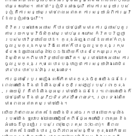
ជា​អ្នក​ទោស។ គាត់​ថា “​ខ្ញុំ​មិន​អាច​ធ្វើ តាម​ការ​សន្យា​របស់​
ខ្ញុំ គឺ​ការ​សន្យា​សម្រាប់​ពេល​អនាគត ការ​សន្យា អំពី​ការ​អ្វី​
ដែល​ខ្ញុំ​អាច​ធ្វើ”។
ជីវិត​របស់​លោក​អេលាស ក៏​បាន​ចាប់​ផ្តើម​មាន​ការ​ផ្លាស់​ប្តូរ
តាម​រយៈ​កម្ម​វិធី​សិក្សា​សម្រាប់​អ្នក​ទោស កំរិត​បរិញ្ញា
របស់​មហាវិទ្យាល័យ​បាដ។ ក្នុង​អំឡុង​ពេល ដែល​គាត់​កំពុង​
ចូល​រួម​ក្នុង​កម្ម​វិធី​នេះ គាត់​ក៏​បាន​ចូល​រួម​ក្នុង​ក្រុម​
ជជែក​ដេញ​ដោល នៅ​ឆ្នាំ២០១៥ ហើយ​ក៏​បាន​ជជែក​ឈ្នះ​ក្រុម​
និស្សិត​មក​ពី​មហា​វិទ្យាល័យ​ហាវើត។ សម្រាប់​លោក​អេលាស ការ​
ចូល​រួម​ក្នុង​ក្រុម​នេះ បាន​បង្ហាញ​ថា ការ​សន្យា​ទាំង​នោះ​មិន​
ទាន់​បាន​បាត់​បង់​ទាំង​ស្រុង​នោះ​ទេ។​
ការ​ផ្លាស់​ប្រែ​ស្រ​ដៀង​នេះ​ក៏​កើត​មាន​ក្នុង​ចិត្ត​យើង​ផង​ដែរ
ពេល​ណា​យើង​ដឹង​ថា ដំណឹង​ល្អ​នៃ​ក្តី​ស្រឡាញ់​របស់​ព្រះ ក្នុង​
ព្រះយេស៊ូវ គឺ​ជា​ដំណឹង​ល្អ​សម្រាប់​យើង​ផង​ដែរ។ ពេល​នោះ​ យើង​ក៏​
ចាប់​ផ្តើម​ដឹង​ថា
អ្វី​ៗ​មិន​ទាន់​យឺត​ពេល​ទេ
។ ព្រះ​ទ្រង់​នៅ​តែ
មាន​ពេល​អនាគត​សម្រាប់​យើង។
ហើយ​វា​ជា​ពេល​អនាគត ដែល​យើង​មិន​អាច​រក​បាន​ដោយ​កម្លាំង​
របស់​យើង ឬ​បោះ​បង់​ចោល​នោះ​ឡើយ តែ​ពឹង​ផ្អែក​ទៅ​លើព្រះ​គុណ និង​
អំណាច​ដ៏​ហូរ​ហៀរ​របស់​ព្រះ​(២ពេត្រុស ១:២-៣)។ គឺ​ពេល​
អនាគត ដែល​យើង​បាន​រួច​ពី​ភាព​អស់​សង្ឃឹម ក្នុង​លោកិយ​នេះ