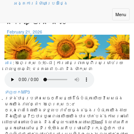
អង្គការនំម៉ាណាប្រចាំថ្ងៃ
ព្រះបន្ទូលសន្យា ដែលមិន
Toggle
Menu
នឹកស្មានដល់
navigatio
February 21, 2026
អាន
: ២ពេត្រុស ១:២-៨ | ការអានព្រះគម្ពីរសម្រាប់រយៈ
ពេលមួយឆ្នាំ:
ជនគណនា ១-៣ និង ម៉ាកុស ៣
ទាញយកMP3
ទ្រង់បានប្រទានសេចក្តីសន្យាដ៏ធំបំផុត ហើយវិសេសផង
មកយើងរាល់គ្នា។ ២ពេត្រុស ១:៤
ក្នុង​ពេល​ដែល​យើង​ទទួល​​បរាជ័យ​ធ្ងន់​ធ្ងរ​បំផុត យើង​ងាយ​
នឹង​ជឿ​ថា អ្វី​ៗ​បាន​ហួស​ពេល ហើយ​យើង​បាន​បាត់​បង់​ឱកាស​រស់នៅ
ដោយ​មាន​គោល​បំណង និង​តម្លៃ​។ លោក​អេលាស(Elias) ដែល​ជា​អតីត​
អ្នក​ទោស នៅ​មន្ទីរ​ឃុំ​ឃាំង​អតិបរមា នៅ​ទីក្រុង​ញ៉ូយ៉ក បាន​
ពិពណ៌​នា​ថា​ គាត់​ធ្លាប់​មាន​អារម្មណ៍​ដូច​នេះ​ឯង ពេល​គាត់​ក្លាយ​