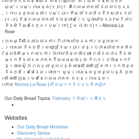
ហើយ​ក្នុង​ចិត្ត​យើង មាន​ពេញ​ដោយ “សិរីល្អ និង​សេចក្តី​
ល្អ”របស់​ព្រះ​អង្គ​(ខ.៣)។ គឺ​ពេល​អនាគត ដែល​ជាប់ក្នុង​
ព្រះ​បន្ទូល​សន្យា​របស់​ព្រះ​គ្រីស្ទ ដែល​មិន​នឹក​ស្មាន​ដល់​
(ខ.៤) និង​ពេល​អនាគត ដែល​ផ្លាស់​ប្រែ ចូល​ទៅ​ក្នុង “សេរីភាព
និង​សិរីល្អ​នៃ​កូន​របស់​ព្រះ”(រ៉ូម ៨:២១)។​—Monica La
Rose
ហេតុអ្វីយើងអាចមានការពិបាក នៅក្នុងការទទួលយក
ព្រះគុណ និងក្តីស្រឡាញ់ ដែលព្រះទ្រង់ប្រទានដោយឥតគិត
ថ្លៃ? តើអ្នកមានការប៉ះពាល់ចិត្តយ៉ាងណា ពេលដែលបានដឹងថា
អ្នកនឹងមានអនាគតដ៏ល្អអស្ចារ្យ កំពុងរង់ចាំអ្នក?
ឱព្រះយេស៊ូវ ពេលខ្លះ ទូលបង្គំអាចមើលឃើញ តែការខកចិត្ត
និងក្តីស្រមៃដែលរលាយ។ សូមព្រះអង្គជួយទូលបង្គំ ឲ្យ
មើលឃើញសម្រស់នៃពេលអនាគត ក្នុងព្រះអង្គ។
ដោយ
Monica La Rose
|
មើលអ្នកនិពន្ធដទៃទៀត
Our Daily Bread Topics:
February
នំម៉ាណាប្រចាំថ្ងៃ
Websites
Our Daily Bread Ministries
Discovery Series
My Utmost For His Highest