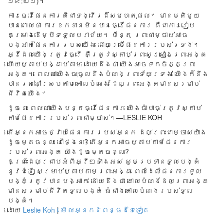
១៩:២១)។
ការ​ធ្វើ​ផែនការ​គឺ​ជា​ទង្វើរ​ដ៏​សម​ហេតុ​ផល។ មាន​មតិ​មួយ​
បាន​ពោល​ថា ការ​ខក​ខាន​មិន​បាន​ធ្វើ​ផែន​ការ គឺ​ជា​ការរៀប​
គម្រោង​ដើម្បី​ទទួល​បរាជ័យ​។ ប៉ុន្តែ​ ព្រះ​ជាម្ចាស់​អាច​
បង្អាក់​ផែនការ​របស់​យើង ដោយ​ប្រើ​ផែន​ការ​របស់​ទ្រង់។
អ្វី​ដែល​យើង​ត្រូវ​ធ្វើ គឺ​ត្រូវ​ស្តាប់​ព្រះ​សូរ​សៀង​ព្រះ​អង្គ
ហើយ​ស្តាប់​បង្គាប់​តាម ដោយ​ដឹង​ថា យើង​អាច​ទុក​ចិត្ត​ព្រះ​
អង្គ​។ ពេល​ណា​យើង​ចុះ​ចូល​នឹង​បំណង​ព្រះទ័យ​ទ្រង់ ​យើង​ក៏​នឹង​
បាន​រស់​នៅ​ស្រប​តាម​គោល​បំណង ដែល​ព្រះ​អង្គមាន​សម្រាប់​
ជីវិត​យើង។​
ដូច​នេះ ពេល​ណា​យើង​បន្ត​ធ្វើ​ផែនការ យើង​ចាំ​បាច់​ត្រូវ​ស្តាប់​
តាម​ផែន​ការ​របស់​ព្រះ​ជា​ម្ចាស់។​—LESLIE KOH
តើអ្នកអាចថ្វាយផែនការរបស់អ្នក ដល់ព្រះជាម្ចាស់យ៉ាង
ដូចម្តេចខ្លះ នៅថ្ងៃនេះ? តើអ្នកអាចស្តាប់តាមផែនការ
របស់ព្រះអង្គ យ៉ាងដូចម្តេចខ្លះ?
ឱព្រះដែលជ្រាបអំពីអ្វីៗទាំងអស់ សូមប្រទានទូលបង្គំ
នូវជំនឿ សម្រាប់ស្តាប់តាមព្រះអង្គ ពេលដែលផែនការទូល
បង្គំត្រូវបានបង្អាក់ ដោយដឹងថា គោលបំណងដែលព្រះអង្គ
មានសម្រាប់ជីវិតទូលបង្គំ ធំជាងគោលបំណងរបស់ទូល
បង្គំ។
ដោយ
Leslie Koh
|
មើលអ្នកនិពន្ធដទៃទៀត