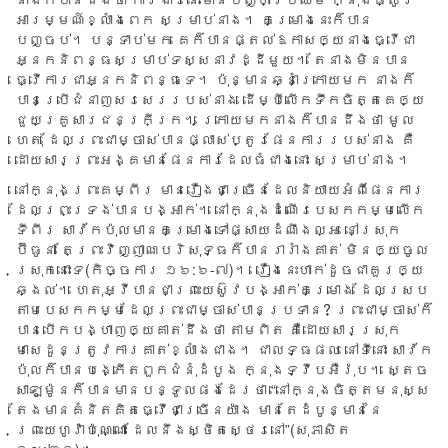
អារម្មណ៍​ខ្លាំង​ពេក សម្រាប់​នាង។ គម្រោង​នេះ​ក៏​បាន​
បញ្ចប់។ បន្ទាប់​មក គេ​ក៏​បាន​ផ្តល់​ឱកាស​ឲ្យ​នាង​ធ្វើ​​ជា​
អ្នក​និពន្ធ​សម្រាប់​ទស្សនាវដ្ដី​មួយ។ តែ​នាង​មិន​បាន
ធ្វើ​ការ​ជា​អ្នក​និពន្ធ​ទេ។ ប៉ុន្មាន​ឆ្នាំ​ក្រោយ​មក នាង​ក៏​
បាន​ប្រើ​ជំនាញ​សរសេរ​របស់​នាង ដើម្បី​លើក​ទឹក​ចិត្ត​គេ​ឲ្យ​
ជួយ​គ្រូសារ​ជន​ក្រីក្រ។ ក្រោយ​មក​នាង​ក៏​បាន​ដឹង​ថា មូល​
ហេតុ ដែល​ព្រះ​ជា​ម្ចាស់​បាន​ផ្លាស់​ប្តូរ​ផែន​ការ​របស់​នាង គឺ
ដោយសារ​ព្រះ​អង្គ​មាន​ផែនការ​ដែល​ធំ​ជាង​នោះ សម្រាប់​នាង។
នៅ​ក្នុង​ព្រះ​គម្ពីរ មាន​រឿង​ជា​ច្រើន​ដែល​និយាយ​អំពី​ផែន​ការ​
ដែល​ព្រះ​ទ្រង់​បាន​បង្អាក់។ នៅ​ក្នុង​ដំណើរ​បេសក​កម្ម​លើក​
ទី​ពីរ សាវ័ក​ប៉ុល​មាន​គម្រោង​ទៅ​ផ្សាយ​ដំណឹង​ល្អ នៅ​ស្រុក​
ប៊ីធូនា តែ​ព្រះ​វិញ្ញាណ​បរិសុទ្ធ​ក៏​បាន​រារាំង​គាត់ មិន​ឲ្យ​ចូល​
ស្រុក​នោះ​ទេ(កិច្ចការ ១៦:៦-៧)។ រឿង​នេះ​ហាក់​ដូច​ជា​គួរ​ឲ្យ​
ឆ្ងល់។ ហេតុ​អ្វី​បាន​ជា​ព្រះយេស៊ូវ​បង្អាក់គម្រោង ដែល​ស្រប​
តាម​បេសកកម្ម​ដែល​ព្រះ​ជា​ម្ចាស់​បាន​ប្រទាន? ព្រះ​ជា​ម្ចាស់​ក៏​
បាន​បើក​បង្ហាញ​ឲ្យ​គាត់​ដឹង​ថា តាម​ពិត គឺ​ដោយ​សារ​ស្រុក​
មាសេដូន​ត្រូវ​ការ​គាត់​ខ្លាំង​ជាង។ ជា​លទ្ធ​ផល នៅ​ទីនោះ សាវ័ក​
ប៉ុល​ក៏​បាន​បង្កើត​ពួក​ជំនុំ​ដំបូង ក្នុង​ទ្វីប​អឺរ៉ុប។ ស្តេច​
សាឡូម៉ូន​ក៏​បាន​មាន​បន្ទូល​ផង​ដែរ​ថា “នៅ​ក្នុង​ចិត្ត​មនុស្ស
តែង​មាន​គំនិត​គិត​ធ្វើ​ជា​ច្រើន​យ៉ាង មាន​តែ​ដំបូន្មាន​នៃ​
ព្រះយេហូវ៉ា​ប៉ុណ្ណោះ ដែល​នឹង​ស្ថិតស្ថេរ​នៅ”(សុភាសិត