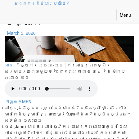
អង្គការនំម៉ាណាប្រចាំថ្ងៃ
ផែនការដែលត្រូវបាន
Toggle
Menu
បង្អាក់
navigatio
March 5, 2026
អាន
: កិច្ចការ ១៦:៦-១០ | ការអានព្រះគម្ពីរ
សម្រាប់រយៈពេលមួយឆ្នាំ:
ជនគណនា ៣៤-៣៦ និង ម៉ាកុស
៩:៣០-៥០
ទាញយកMP3
នៅក្នុងចិត្តមនុស្ស តែងមានគំនិតគិតធ្វើជាច្រើនយ៉ាង
មានតែដំបូន្មាននៃព្រះយេហូវ៉ាប៉ុណ្ណោះ ដែលនឹងស្ថិតស្ថេរនៅ។
សុភាសិត ១៩:២១
ចេន(Jane) មាន​គម្រោង​ធ្វើ​ការ​ជា​អ្នក​ព្យាបាល​ក្មេង​ដែល​
មាន​បញ្ហា​និយាយ។ ប៉ុន្តែ ពេល​ដែល​នាង​បាន​ទៅ កម្ម​សិក្សា
នាង​ក៏​បាន​ដឹង​ថា ការងារ​នោះ​មាន​បញ្ហា​ប្រឈម ក្នុង​ផ្លូវ​