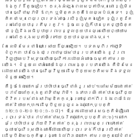
ដង្កូវ​ដ៏​តូច​ទៀប។ ក្នុង​អំឡុង​ពេល​សប្តាហ៍​មុន​នោះ ខ្ញុំ​មិន​
បាន​ធ្វើ​ជា​ស្វាមី​ ឪពុក​ ឬ​មិត្តភក្តិ​ដែល​ល្អ​បំផុត​ទេ។ ខ្ញុំ​
គិត​ថា មុន​ពេល​ព្រះ​ទ្រង់​អាច​ប្រើ​ខ្ញុំ​ម្តង​ទៀត ខ្ញុំ​ត្រូវ​តែ​
រស់​នៅឲ្យ​បាន​ត្រឹម​ត្រូវ។ ដូច​នេះ ខ្ញុំ​ក៏​បាន​ប្តេជ្ញា​ចិត្ត​
ថា ខ្ញុំ​នឹង​អធិប្បាយ​ព្រះ​បន្ទូល​ឲ្យ​បាន​ល្អ ហើយ​ព្យាយាម​
រស់​នៅ ក្នុង​សប្តាហ៍​ក្រោយ ឲ្យ​បាន​ល្អ​ជាង​មុន។
តែ​នេះ​មិន​មែន​ជា​ដំណោះ​ស្រាយ​ដ៏​ល្អ​ឡើយ។ បទ​គម្ពីរ​កាឡាទី​
ជំពូក​៣ បាន​ចែង​ថា ព្រះ​ជា​ម្ចាស់​បាន​ប្រទាន​យើង នូវ​ព្រះ
វិញ្ញាណ​បរិសុទ្ធ ហើយ​ធ្វើ​ការ ដោយ​អំណាច​ចេស្តា តាម​រយៈ​
យើង។ ជំនួយ​នេះ ជា​អំណោយ​ដែល​ព្រះ​អង្គ​ប្រទាន​យើង គឺ​មិន​មែន​
ដោយ​សារ​យើង​បាន​ធ្វើ​អ្វី​មួយ ដើម្បី​ឲ្យ​សក្តិ​សម​នឹង​ទទួល​
ជំនួយ​នេះ​ឡើយ។​
គឺ​ដូច​ដែល​លោក​អ័ប្រាហាំ​បាន​ធ្វើ​ជា​គំរូ​ស្រាប់។ នៅ​សម័យ​នោះ គាត់​
បរាជ័យ​នៅ​ក្នុង​តួនាទី​ជា​ស្វាមី។ ឧទាហរណ៍ គាត់​បានធ្វើ​ឲ្យ​
ជីវិត​របស់​នាង​សារ៉ា​ស្ថិត​ក្នុង​គ្រោះ​ថ្នាក់​ពីរ​ដង ពេល​ដែល​
គាត់​និយាយ​កុហក ដើម្បី​ជួយ​ខ្លួន​ឯង​(លោកុប្បត្តិ
១២:១០-២០ ២០:១-១៨)។ ប៉ុន្តែ ដោយ​សារ​សេចក្តី​ជំនឿ នោះ​
ព្រះ​ទ្រង់​បាន​រាប់​គាត់​ជា​សុចរិត​(លោកុប្បត្តិ ៣:៦)។ លោក​
អ័ប្រាហាំបាន​ថ្វាយ​ជីវិត​គាត់ ក្នុង​ព្រះ​ហស្ត​ព្រះ​ ទោះ​គាត់​
ធ្លាប់​ធ្វើ​ខុស​យ៉ាង​ណា​ក៏​ដោយ ហើយ​ព្រះ​ទ្រង់​ក៏​បាន​ប្រើ​គាត់ ​
ដើម្បី​នាំ​សេចក្តី​សង្រ្គោះ ដល់​ពិភព​លោក តាម​រយៈ​កូន​ចៅ​ជំនាន់​