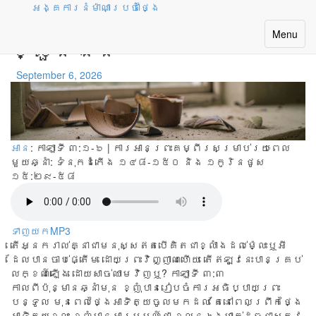
អង្គការនំម៉ាណាប្រចាំថ្ងៃ
មិនពឹងអាងសមត្ថភាព
Toggle
Menu
ខ្លួនឯង
navigatio
September 6, 2026
អាន
: កាឡាទី ៣:១-៦ | ការអានព្រះគម្ពីរសម្រាប់រយៈពេល
មួយឆ្នាំ:
ទំនុកដំកើង ១៤៨-១៥០ និង ១កូរិនថូស
១៥:២៩-៥៨
ទាញយកMP3
តើអ្នករាល់គ្នាជាមនុស្សឥតបើគិតជាខ្លាំងដល់ម៉្លេះឬអី
ដែលបានចាប់ផ្តើម ដោយព្រះវិញ្ញាណហើយ តើឥឡូវនេះបានគ្រប់
លក្ខណ៍ឡើង ដោយសាច់ឈាមវិញឬ? កាឡាទី ៣:៣
កាល​ពី​ប៉ុន្មាន​ឆ្នាំ​មុន ខ្ញុំ​បាន​រៀប​ចំ​ការ​អធិប្បាយ​ព្រះ​
បន្ទូល មុន​ពេល​ថ្ងៃ​អាទិត្យ​ចូល​មក​ដល់ តែ​នៅ​ពេល​ព្រឹក​ថ្ងៃ​
អាទិត្យ​ខ្លះ ខ្ញុំមាន​អារម្មណ៍​ថា​ ខ្លួន​ឯង​ហាក់​ដូច​ជា​សត្វ​