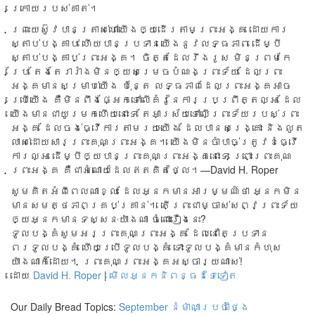
ក្រោយ​របស់​គាត់។​
ព្រះ​យេស៊ូវ​បាន​ត្រាស់​ហៅ​យើង​ឲ្យ​ដើរ​តាម​ព្រះ​អង្គ ដោយ​ការ​
ស្តាប់​បង្គាប់ ហើយ​បាន​ប្រទាន​យើង​នូវ​លទ្ធ​ភាព ដើម្បី​
ស្តាប់បង្គាប់​ព្រះ​អង្គ។ ចិត្ត​ដែល​រឹង​រូស មិន​ព្រម​កែ​
ប្រែ តែង​តែ​រា​រាំង​មិន​ឲ្យសម្រេច​បំណង​ព្រះ​ទ័យ ដែល​ព្រះ​
អង្គ​មាន​សម្រាប់​យើង ប៉ុន្តែ លទ្ធភាព​ដែល​ព្រះ​អង្គ​អាច​
ប្រើ​យើង គឺ​មិន​ពឹង​ផ្អែក​ទៅ​លើ​គំរូ​នៃ​ការ​ប្រព្រឹត្ត​ល្អ ​ដែល​
យើង​មាន​ជា​យូរ​មក​ហើយ​នោះ​ទេ តែ​អាស្រ័យទៅ​លើ​ព្រះ​ទ័យ​របស់​ព្រះ​
អង្គ ដែល​ចង់​ធ្វើ​ការ​តាម​រយៈ​យើង ដែល​បាន​សង្រ្គោះ និង​លូត​
លាស់​ដោយ​សារ​ព្រះ​គុណ​ព្រះ​អង្គ។ យើងមិនចាំបាច់ត្រូវខំធ្វើ
ការល្អ ដើម្បីឲ្យបានព្រះគុណព្រះអង្គនោះទេ ព្រោះព្រះគុណ
ព្រះអង្គ គឺជាអំណោយដែលឥតគិតថ្លៃ។​—David H. Roper
សូមគិតអំពីពេលណាខ្លះ ដែលអ្នកមានអារម្មណ៍ថា អ្នកមិន
មានសមត្ថភាពគ្រប់គ្រាន់។ តើព្រះជាម្ចាស់សព្វព្រះទ័យ
ឲ្យអ្នកមានទស្សនៈយ៉ាងណា ចំពោះរឿងនេះ?
ទូលបង្គំសូមអរព្រះគុណព្រះអង្គ ដែលនៅតែប្រទាន
ពរទូលបង្គំ ហើយប្រើទូលបង្គំ ទោះទូលបង្គំមានកំហុស
យ៉ាងណាក៏ដោយ។ ព្រះគុណព្រះអង្គអស្ចារ្យណាស់!
ដោយ
David H. Roper
|
មើលអ្នកនិពន្ធដទៃទៀត
Our Daily Bread Topics:
September
នំម៉ាណាប្រចាំថ្ងៃ