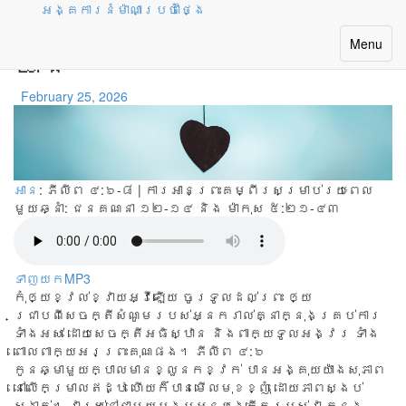
អង្គការនំម៉ាណាប្រចាំថ្ងៃ
អធិស្ឋានអំពីរឿងគ្រប់
Toggle
Menu
យ៉ាង
navigatio
February 25, 2026
អាន
: ភីលីព ៤:៦-៨ | ការអានព្រះគម្ពីរសម្រាប់រយៈពេល
មួយឆ្នាំ:
ជនគណនា ១២-១៤ និង ម៉ាកុស ៥:២១-៤៣
ទាញយកMP3
កុំឲ្យខ្វល់ខ្វាយអ្វីឡើយ ចូរទូលដល់ព្រះ ឲ្យ
ជ្រាបពីសេចក្តីសំណូមរបស់អ្នករាល់គ្នាក្នុងគ្រប់ការ
ទាំងអស់ ដោយសេចក្តីអធិស្ឋាន និងពាក្យទូលអង្វរ ទាំង
ពោលពាក្យអរព្រះគុណផង។ ភីលីព ៤:៦
កូន​ឆ្មា​មួយ​ក្បាល​មាន​ខ្លួន​កខ្វក់ បាន​អង្គុយ​យ៉ាង​សុភាព
នៅ​លើ​កម្រាល​ឥដ្ឋ ហើយ​ក៏​បាន​មើល​មុខ​ខ្ញុំ ដោយ​ភាព​ស្ងប់​
ស្ងាត់។​ វា​រស់​នៅ​ជា​មួយ​បង​ប្អូន​បង្កើត​របស់​វា ក្នុង​