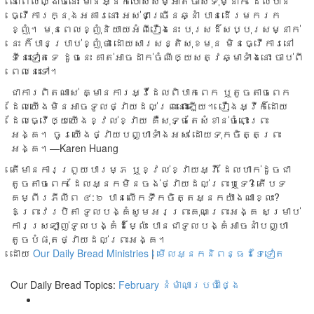
នៅ​ពេល​ល្ងាច​នោះ មាន​អ្នក​បោស​សម្អាត​ចាស់​ទុំ​ម្នាក់ ដែល​បាន​
ធ្វើ​ការ​ក្នុង​អគារ​នោះ អស់​ជា​ច្រើន​ឆ្នាំ បាន​ដើរ​មក​រក​
ខ្ញុំ។ មុនពេល​ខ្ញុំ​និយាយ​អំពី​រឿង​នេះ បុរស​ដ៏​សប្បុរស​ម្នាក់​
នេះ ក៏​បាន​ប្រាប់​ខ្ញុំ​ថា ដោយសារ​សន្តិ​សុខ​មុន មិន​ធ្វើ​ការ​នៅ​
ទីនេះ​ទៀត​ទេ ដូចនេះ គាត់​អាច​ដាក់​ចំណី​ឲ្យ​សត្វ​ឆ្មា​ទំាង​នោះ ចាប់​ពី​
ពេល​នេះ​ទៅ។​
ជា​ការ​ពិត​ណាស់​ គ្មាន​ការ​អ្វី​ដែល​ពិបាក​ពេក ឬ​តូច​តាច​ពេក
ដែល​យើង​មិន​អាច​ទូល​ថ្វាយ​ដល់​ព្រះ​នោះ​ឡើយ។ រឿង​អ្វី​ក៏ដោយ​
ដែល​ធ្វើ​ឲ្យ​យើង​ខ្វល់​ខ្វាយ គឺ​សុទ្ធ​តែ​សំខាន់​ចំពោះ​ព្រះ​
អង្គ។ ចូរ​យើង​ថ្វាយ​បញ្ហា​ទំាង​អស់ ដោយ​ទុក​ចិត្ត​ព្រះ​
អង្គ។—Karen Huang
តើមានការព្រួយបារម្ភ ឬខ្វល់ខ្វាយអ្វី ដែលហាក់ដូចជា
តូចតាចពេក ដែលអ្នកមិនចង់ថ្វាយដល់ព្រះឬទេ? តើបទ
គម្ពីរភីលីព ៤:៦ បានលើកទឹកចិត្តអ្នកយ៉ាងណាខ្លះ?
ឱព្រះវរបិតា ទូលបង្គំសូមអរព្រះគុណព្រះអង្គ សម្រាប់
ការស្រឡាញ់ទូលបង្គំដ៏ម្ល៉េះ បានជាទូលបង្គំអាចនាំបញ្ហា
តូចបំផុតថ្វាយដល់ព្រះអង្គ។
ដោយ
Our Daily Bread Ministries
|
មើលអ្នកនិពន្ធដទៃទៀត
Our Daily Bread Topics:
February
នំម៉ាណាប្រចាំថ្ងៃ