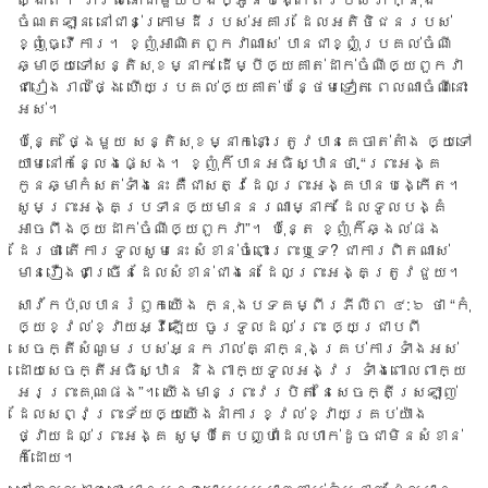
ចំណត​ឡាន នៅ​ជាន់​ក្រោម​ដី​របស់​អគារ ដែល​អតិថិជន​របស់​
ខ្ញុំ​ធ្វើ​ការ។ ខ្ញុំ​អាណិត​ពួក​វា​ណាស់ បាន​ជា​ខ្ញុំ​ប្រគល់​ចំណី​
ឆ្មា​ឲ្យ​ទៅ​សន្តិ​សុខ​ម្នាក់ ដើម្បី​ឲ្យ​គាត់​ដាក់​ចំណីឲ្យ​ពួក​វា
ជា​រៀង​រាល់​ថ្ងៃ ហើយ​ប្រគល់​ឲ្យគាត់​បន្ថែម​ទៀត ពេល​ណា​ចំណី​នោះ​
អស់។
ប៉ុន្តែ ថ្ងៃ​មួយ សន្តិ​សុខ​ម្នាក់​នោះ​ត្រូវ​បាន​គេ​ចាត់​តាំង ឲ្យ​ទៅ​
យាម​នៅ​កន្លែង​ផ្សេង។ ខ្ញុំ​ក៏​បានអ​ធិស្ឋាន​ថា “ព្រះ​អង្គ
កូន​ឆ្មា​កំសត់​ទាំង​នេះ គឺ​ជា​សត្វ​ដែល​ព្រះ​អង្គ​បាន​បង្កើត។
សូម​ព្រះ​អង្គ​ប្រទាន​ឲ្យ​មាន​នរណា​ម្នាក់ ដែល​ទូល​បង្គំ​
អាច​ពឹង​ឲ្យ​ដាក់​ចំណី​ឲ្យពួក​វា”។ ប៉ុន្តែ ខ្ញុំ​ក៏​ឆ្ងល់​ផង​
ដែរ​ថា តើ​ការ​ទូល​សូម​នេះ សំខាន់​ចំពោះ​ព្រះ​ឬ​ទេ? ជា​ការ​ពិត​ណាស់
មាន​រឿង​ជា​ច្រើន​ដែលសំខាន់​ជាង​នេះ ដែល​ព្រះ​អង្គ​ត្រូវ​ជួយ។
សាវ័ក​ប៉ុល​បាន​រំឭក​យើង ក្នុង​បទ​គម្ពីរ​ភីលីព ៤:៦ ថា “កុំ​
ឲ្យ​ខ្វល់ខ្វាយ​អ្វី​ឡើយ ចូរ​ទូល​ដល់​ព្រះ ឲ្យ​ជ្រាប​ពី​
សេចក្តី​សំណូម​របស់​អ្នក​រាល់​គ្នា​ក្នុង​គ្រប់​ការ​ទាំង​អស់
ដោយ​សេចក្តី​អធិស្ឋាន និង​ពាក្យ​ទូល​អង្វរ ទាំង​ពោល​ពាក្យ​
អរ​ព្រះគុណ​ផង”។ យើងមាន​ព្រះ​វរ​បិតា នៃ​សេចក្តី​ស្រឡាញ់
ដែល​សព្វ​ព្រះ​ទ័យ​ឲ្យ​យើង​នាំ​ការ​ខ្វល់​ខ្វាយ​គ្រប់​យ៉ាង
ថ្វាយ​ដល់​ព្រះ​អង្គ សូម្បី​តែ​បញ្ហាដែល​ហាក់​ដូច​ជា​មិន​សំខាន់​
ក៏​ដោយ។