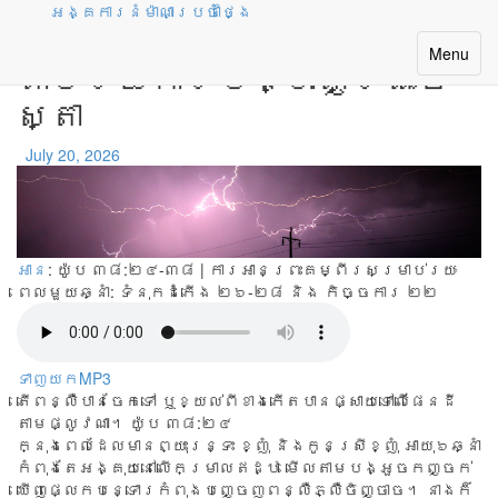
អង្គការនំម៉ាណាប្រចាំថ្ងៃ
ព្រះអង្គឆ្លើយតប
Toggle
Menu
តាមរយៈការបង្ហាញព្រះចេ
navigatio
ស្តា
July 20, 2026
អាន
: យ៉ូប ៣៨:២៤-៣៨ | ការអានព្រះគម្ពីរសម្រាប់រយៈ
ពេលមួយឆ្នាំ:
ទំនុកដំកើង ២៦-២៨ និង កិច្ចការ ២២
ទាញយកMP3
តើពន្លឺបានចែកទៅ ឬខ្យល់ពីខាងកើតបានផ្សាយទៅលើផែនដី
តាមផ្លូវណា។ យ៉ូប ៣៨:២៤
ក្នុង​ពេល​ដែល​មាន​ព្យុះ​រន្ទះ ខ្ញុំ និង​កូន​ស្រី​ខ្ញុំ អាយុ​៦​ឆ្នាំ
កំពុង​តែ​អង្គុយ​នៅ​លើ​កម្រាល​ឥដ្ឋ មើល​តាម​បង្អួច​កញ្ចក់
ឃើញ​ផ្លេក​បន្ទោរ​កំពុង​បញ្ចេញ​ពន្លឺ​ភ្លឺ​ចិញ្ចាច។ នាង​ក៏​