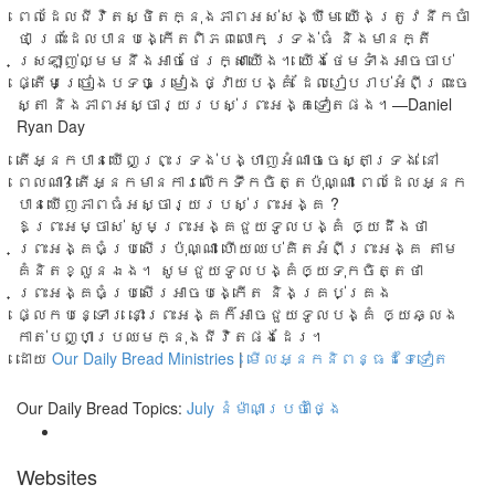
ពេល​ដែល​ជីវិត​ស្ថិត​ក្នុង​ភាព​អស់​សង្ឃឹម យើង​ត្រូវ​នឹក​ចាំ​
ថា ព្រះ​ដែល​បាន​បង្កើត​ពិភព​លោក ទ្រង់​ធំ និង​មាន​ក្តី​
ស្រឡាញ់​ល្មម​នឹង​អាច​ថែរក្សា​យើង។ យើង​ថែម​ទាំង​អាច​ចាប់​
ផ្តើម​ច្រៀង​បទ​ចម្រៀង​ថ្វាយ​បង្គំ ដែល​រៀប​រាប់​អំពី​ព្រះ​ចេ
ស្តា និង​ភាព​អស្ចារ្យ​របស់​ព្រះអង្គទៀតផង។​—Daniel
Ryan Day
តើអ្នកបានឃើញព្រះទ្រង់បង្ហាញអំណាចចេស្តាទ្រង់ នៅ
ពេលណា? តើអ្នកមានការលើកទឹកចិត្តប៉ុណ្ណា ពេលដែលអ្នក
បានឃើញភាពធំអស្ចារ្យរបស់ព្រះអង្គ ?
ឱព្រះអម្ចាស់ សូមព្រះអង្គជួយទូលបង្គំ ឲ្យដឹងថា
ព្រះអង្គធំប្រសើរប៉ុណ្ណា ហើយឈប់គិតអំពីព្រះអង្គ តាម
គំនិតខ្លួនឯង។ សូមជួយទូលបង្គំឲ្យទុកចិត្តថា
ព្រះអង្គធំប្រសើរអាចបង្កើត និងគ្រប់គ្រង
ផ្លេកបន្ទោរ នោះព្រះអង្គក៏អាចជួយទូលបង្គំ ឲ្យឆ្លង
កាត់បញ្ហាប្រឈមក្នុងជីវិតផងដែរ។
ដោយ
Our Daily Bread Ministries
|
មើលអ្នកនិពន្ធដទៃទៀត
Our Daily Bread Topics:
July
នំម៉ាណាប្រចាំថ្ងៃ
Websites