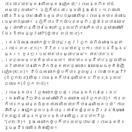
បាន​លាន់​មាត់​ម្តង​ហើយ​ម្តង​ទៀត​ថា “ព្រះ​អង្គ​ពិត​ជា​ធំ​
អស្ចារ្យ​ណាស់”។ ខ្ញុំ​ក៏​មាន​អារម្មណ៍​ដូច​នេះ​ដែរ។ ពេល​នោះ​
យើង​ដឹង​ច្បាស់​ថា យើង​តូច​ទាប​ប៉ុណ្ណា ហើយ​ព្រះ​អង្គ​មាន​អំណាច​
ចេស្តា​ប៉ុណ្ណា។ ខ្ញុំ​ក៏​បាន​នឹក​ចាំ​បទ​គម្ពីរ​យ៉ូប​ដែល​បាន​ចោទ​
សួរ​ថា “តើ​ពន្លឺ​បាន​ចែក​ទៅ ឬ​ខ្យល់​ពី​ខាង​កើត​បាន​ផ្សាយ​ទៅ​លើ​
ផែនដី​តាម​ផ្លូវ​ណា?”(យ៉ូហាន ៣៨:២៤)។
ត្រង់​ចំណុច​នេះ លោក​យ៉ូប​ចាំ​បាច់​ត្រូវ​រំឭក អំពី​អំណាច​ចេស្តា​
ព្រះ​(ខ.៣៤-៤១)។ ជីវិត​របស់​គាត់​ជួប​ការ​បាត់​បង់​ដ៏​ធ្ងន់​
ធ្ងរ។ កូន​ៗ​របស់​គាត់​បាន​ស្លាប់​អស់។ គាត់​បាត់​បង់​
ទ្រព្យ​សម្បត្តិ​គ្មាន​សល់។ គាត់​មាន​ជម្ងឺ​ជាប់​ខ្លួន ហើយ​
ភរិយា​គាត់​បាន​លើក​ទឹក​ចិត្ត​គាត់​ឲ្យ​បោះ​បង់​ចោល​សេចក្តី​ជំនឿ​
ទៀត(២:៩)។ ទីបំផុត លោក​យ៉ូប​ក៏​បាន​ទូល​សួរ​ព្រះ​ថា ហេតុ​អ្វី?
(ជំពូក២៤) ហើយ​ព្រះ​អង្គ​ក៏​បាន​ឆ្លើយ​តប ពី​ក្នុង​ខ្យល់​
ព្យុះ​មក​(ជំពូក ៣៨)។
ព្រះ​អង្គ​បាន​រំឭក​លោក​យ៉ូប​ថា ព្រះ​អង្គ​កំពុង​តែ​គ្រប់​
គ្រង​លើ​អ្វី​ៗ​ទាំង​អស់ នៅ​លើ​ពិភព​លោក​នេះ​(ជំពូក​៣៨)។ ការ​នេះ​
ក៏​បាន​កម្សាន្ត​ចិត្ត​គាត់ ហើយ​គាត់​ក៏​បាន​ឆ្លើយ​តប​ថា ” កាល​
ពី​ដើម​ត្រចៀក​ទូលបង្គំ​បាន​គ្រាន់​តែ​ឮ​ថ្លែង​ពី​ទ្រង់​ប៉ុណ្ណោះ
តែ​ឥឡូវ​នេះ ភ្នែក​ទូលបង្គំ​បាន​ឃើញ​ទ្រង់​ជាក់​វិញ
”(៤២:៥)។ ដូចនេះ លោក​យ៉ូប​ក៏​បាន​យល់​ច្បាស់​ថា ព្រះ​អង្គ​មិន​
ដូច​អ្វី​ដែល​យើង​គិត​ឡើយ។