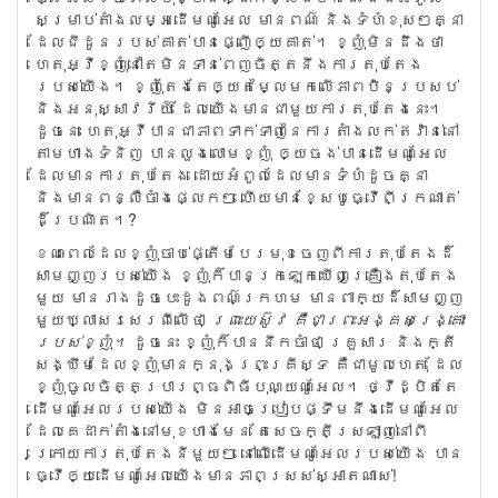
សម្រាប់​តាំង​លម្អ​ដើម​ណូអែល មាន​ពណ៌ និង​ទំហំ​ខុស​ៗ​គ្នា
ដែល​ជី​ដូន​របស់​គាត់បាន​ផ្ញើ​ឲ្យ​គាត់។ ខ្ញុំ​មិន​ដឹង​ថា
ហេតុ​អ្វី​ខ្ញុំ​នៅ​តែ​មិន​ទាន់​ពេញ​ចិត្ត​នឹង​ការ​តុប​តែង​
របស់​យើង។ ខ្ញុំ​តែង​តែ​ឲ្យ​តម្លៃ​មក​លើ​ភាព​ប៉ិនប្រសប់
និង​អនុស្សាវរីយ៍ ដែល​យើង​មាន​ជា​មួយ​ការ​តុប​តែង​នេះ។
ដូច​នេះ ហេតុអ្វី​បាន​ជា​ភាព​ទាក់​ទាញ​នៃ​ការ​តាំង​លក់​ឥវ៉ាន់នៅ​
តាម​ហាង​ទំនិញ បាន​លួង​លោម​ខ្ញុំ ឲ្យ​ចង់​បាន​ដើម​ណូអែល
ដែល​មាន​ការ​តុប​តែង ដោយ​អំពូល​ដែល​មាន​ទំហំ​ដូចគ្នា
និង​មាន​ពន្លឺ​ចាំង​ផ្លេក​ៗ ហើយ​មាន​ខ្សែ​បូ​ធ្វើ​ពី​ក្រណាត់​
ដ៏​ប្រណិត។?
ខណៈ​ពេល​ដែល​ខ្ញុំ​ចាប់​ផ្តើម​បែរ​មុខ​ចេញ​ពី​ការ​តុប​តែង​ដ៏​
សាមញ្ញ​របស់​យើង​ ខ្ញុំ​ក៏​បាន​ក្រឡេក​ឃើញ​គ្រឿង​តុប​តែង​
មួយ​ មានរាង​ដូច​បេះ​ដូង​ពណ៌​ក្រហម មាន​ពាក្យ​ដ៏​សាមញ្ញ​
មួយ​ឃ្លា​សរសេរ​ពី​លើ​ថា
ព្រះយេស៊ូវ​ គឺ​ជា​ព្រះ​អង្គ​សង្រ្គោះ​
របស់​ខ្ញុំ។
ដូច​នេះ ខ្ញុំ​ក៏​បាន​នឹក​ចាំ​ថា គ្រួសារ និង​ក្តី​
សង្ឃឹម​ដែល​ខ្ញុំ​មាន​ក្នុង​ព្រះ​គ្រីស្ទ គឺ​ជា​មូល​ហេតុ ដែល​
ខ្ញុំ​ចូល​ចិត្ត​ប្រារព្ធ​ពិធី​បុណ្យ​ណូអែល។ ថ្វី​ដ្បិត​តែ​
ដើម​ណូអែល​របស់​យើង មិន​អាច​ប្រៀប​ផ្ទឹម​នឹង​ដើម​ណូអែល​
ដែល​គេ​ដាក់​តាំង​នៅ​មុខ​ហាង​មែន តែ​សេចក្តី​ស្រឡាញ់​នៅ​ពី
ក្រោយ​ការ​តុប​តែង​នីមួយ​ៗ នៅ​លើ​ដើម​ណូអែល​របស់​យើង បាន​
ធ្វើ​ឲ្យ​ដើម​ណូអែល​យើង​មាន​ភាព​ស្រស់​ស្អាតណាស់!