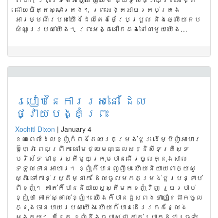
ដោយ​ចិត្ត​ស្មោះត្រង់។ ​ព្រះ​អង្គ​អាច​គ្រប់​គ្រង​
អារម្មណ៍​របស់​យើង​ដែល​តែង​តែ​ប្រែ​ប្រួល និង​ឆ្លើយ​តប​
សំណួរ​របស់​យើង។ ព្រះ​អង្គ​នៅ​តែគង់​នៅ​ជា​មួយ​យើង…
របៀបនៃការរស់នៅ ដែល
ថ្វាយបង្គំព្រះ
Xochitl Dixon
|
January 4
ខណៈ​ពេល​ដែល​ខ្ញុំ​កំពុង​តែ​ឈរ​តម្រង់​ជួរ ដើម្បី​ញាំ​អាហារ​
ប៊ូហ្វេ ពេល​ព្រឹក នៅ​មជ្ឈ​មណ្ឌល​សន្និ​សីទ​គ្រីស្ទ​
បរិស័ទ មាន​ស្រ្តីមួយ​ក្រុម​បាន​ដើរ​ចូល​ក្នុង​សាល​
ទទួល​ទាន​អាហារ។ ខ្ញុំ​ក៏​បាន​ញញឹម ហើយ​និយាយ​ពាក្យ​សួ
ស្តី ទៅ​កាន់​ស្រ្តី​ម្នាក់ ដែល​ចូលមក​តម្រង់​ជួរ​បន្ទាប់​
ពី​ខ្ញុំ។ គាត់​ក៏​បាន​និយាយ​សួស្តី​មក​ខ្ញុំ​វិញ រួច​ប្រាប់​
ខ្ញុំ​ថា គាត់​ស្គាល់​ខ្ញុំ។ យើង​ក៏​បាន​ដួស​ពង​ទា​ចៀន​ដាក់ចូល​
ក្នុង​ចាន​បាយ​របស់​យើង ហើយ​ក៏​បាន​ដើរ​រក​កន្លែង​
អង្គុយ។ ប៉ុន្តែ ខ្ញុំ​ដឹង​ច្បាស់​ថា គាត់​ប្រាកដ​ជា​ច្រឡំ​