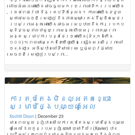
ដោយ​អំណរ​ នោះ​យើង​អាច​ចូល​មក​រក​ព្រះ​អាទិករ​របស់​យើង
គ្រប់​ពេល​វេលា និង​គ្រប់​ទី​កន្លែង។ កាល​ណា​យើង​ទទួល​
ស្គាល់​សេចក្តី​ស្រឡាញ់ និង​ភាព​ស្មោះ​ត្រង់​ដ៏​ស្ថិត​ស្ថេរ​
របស់​ព្រះ​អង្គ ​នោះ​យើង​អាច​អរ​សប្បាយ​នឹង​ការប្រកប​
ស្និទ្ធ​ស្នាល​ជា​មួយ​ព្រះ​អង្គ ហើយ​អរ​ព្រះ​គុណ​ព្រះ​
អង្គ សម្រាប់​ការ​បន្ត​ថែរក្សា​យើង​(ទំនុកដំកើង
១០០)។ ពេល​ណា​អ្នកដទៃ​ឃើញ​យើង​ច្រៀង​សរសើរ​ព្រះ នៅ​
ក្នុង​ឡាន​ អធិស្ឋាន​នៅ​ទីសាធារណៈ ឬផ្សព្វ​ផ្សាយ​
សេចក្តី​ស្រឡាញ់​របស់​ព្រះ…
ការតុបតែងមិនល្អឥតខ្ចោះ
សម្រាប់ថ្ងៃបុណ្យណូអែល
Xochitl Dixon
|
December 23
មាន​ពេល​មួយ ខ្ញុំ​បាន​មើល​ការ​តុប​តែង​សម្រាប់​ថ្ងៃ​បុណ្យ​
ណូអែល ដែល​កូន​ប្រុស​ខ្ញុំ ឈ្មោះ ហ្សាវីយ័រ(Xavier) បាន​
ធ្វើ​អស់​រយៈ​ពេល​ប៉ុន្មាន​ឆ្នាំ​កន្លង​មក​នេះ និង​អំពូល​