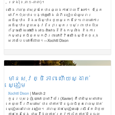
ទ្រង់​(ខ.៣១-៣៣)។
យើង​រាល់​គ្នា​សុទ្ធ​តែ​បាន​ឆ្លង​កាត់​ពេល​ដ៏​ឯកោ។ ប៉ុន្តែ
សាវ័ក​ប៉ុល​បាន​បង្ហាញ​យើង អំពី​របៀប​សំណូម​ពរ​
អធិស្ឋាន និងអធិស្ឋាន​ឲ្យ​អ្នក​ដទៃ។ ពេល​ណា​ការ​
អធិស្ឋាន​ទូល​អង្វរ​នៃ​រាស្រ្ត​របស់​ព្រះ បាន​ហ៊ុម​
ព័ទ្ធ​យើង នោះ​យើង​អាច​ពិសោធន៍​នឹងកម្លាំង និង​ការ​
កម្សាន្ត​ចិត្ត​មក​ពី​ព្រះ ទោះ​ជីវិត​យើង​ស្ថិត​ក្នុង​
សភាព​បែប​ណា​ក៏​ដោយ។—Xochitl Dixon
មានសុវត្ថិភាព ហើយស្ងាត់
ស្ងៀម
Xochitl Dixon
|
March 2
កូន​ប្រុស​ខ្ញុំ ឈ្មោះ ហ្សាវីយ័រ(Xavier) គឺ​ជា​សិស្ស​សាលាម​
តេយ្យដ៏​រពឹស​ណាស់ បាន​ជា​គាត់​មិន​ចូល​ចិត្ត​ពេល​ស្ងាត់​
ស្ងៀម នៅ​ពេល​រសៀល។ ភាព​ស្ងាត់​ស្ងៀម​នោះ ច្រើន​តែ​នាំ​ឲ្យ​
គាត់​គេង​ថ្ងៃ ជា​អ្វី​ដែល​គាត់​ត្រូវ​ការ តែ​គាត់​មិន​ចូល​