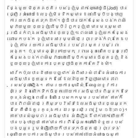
ថ្ងៃ​មួយ មិត្ត​ភក្តិ​របស់​ខ្ញុំ​ម្នាក់ ឈ្មោះយ៉ូឌី(Jodi) បាន​
ផ្ញើ​រអំណោយ​ដែល​ខ្ញុំ​មិន​នឹក​ស្មាន​ដល់ ដើម្បី​បង្ហាញ​
ការ​យក​ចិត្ត​ទុក​ដាក់។យ៉ូឌី​បាន​ចាក់​កន្សែង​បង់​កពណ៌​
ស្វាយ​មួយ ឲ្យ​ខ្ញុំ ដើម្បី​រំឭក​ខ្ញុំ​ថា មាន​មនុស្សជា​
ច្រើន​កំពុង​អធិស្ឋាន​ឲ្យ​ខ្ញុំ។ ពេល​ណា ខ្ញុំ​យកកន្សែង​
នោះ​មក​បង់​ក​ ខ្ញុំ​មាន​អារម្មណ៍​ថា ព្រះ​ទ្រង់​កំពុង​តែ​ឱប​
ខ្ញុំ តាម​រយៈ​ការ​អធិស្ឋាន​របស់​រាស្រ្ត​របស់​ព្រះ​
អង្គ។ ប៉ុន្មាន​ឆ្នាំ​ក្រោយ​មក ព្រះ​អង្គ​នៅ​តែ​បន្ត​ប្រើ​
កន្សែង​បង់​កពណ៌​ស្វាយ​នោះ ដើម្បី​កម្សាន​ចិត្ត​ខ្ញុំ និង​
ជួយ​ឲ្យ​ខ្ញុំ​មាន​ការ​ប្តេជ្ញា​ចិត្ត​កាន់​តែ​រឹងមាំ​។
សាវ័ក​ប៉ុល​បាន​និយាយ​បញ្ជាក់ អំពី​សារៈ​សំខាន់​នៃ​អំណាច​​ការ​
អធិស្ឋាន​ឲ្យ​អ្នក​ដទៃ ដែល​នាំ​ឲ្យ​វិញ្ញាណ​មាន​ភាព​
ស្រស់​ថ្លាឡើង​។ តាម​រយៈ​ការ​ស្នើ​សុំ​ដ៏​ឆេះ​ឆួល​នូវ​ការ​
គាំទ្រ និង​លើក​ទឹក​ចិត្ត ដោយ​ការ​អធិស្ឋាន​ពី​អ្នក​ដទៃ
ក្នុង​អំឡុង​ពេល​នៃ​ដំណើរបេសកកម្ម​របស់​គាត់ គាត់​ក៏​
បាន​ពិពណ៌នា​ថា​ គ្រីស្ទ​បរិស័ទ​ដែល​អធិស្ឋាន​ឲ្យ​អ្នក​
ដទៃ គឺ​ជា​ដៃ​គូរ​ក្នុង​ការងារ​បម្រើ​ព្រះ​(រ៉ូម ១៥:៣០)។
គាត់​បាន​សំណូម​ពរ​អធិស្ឋាន អំពី​រឿង​ដ៏​ជាក់​លាក់ ហើយ​ក៏​
បាន​បង្ហាញ​ថា គាត់​មាន​ការ​ពឹង​ផ្អែក​ទៅ​លើ​ជំនួយ​របស់​
បង​ប្អូន​រួម​ជំនឿ ហើយ​ក៏​បាន​ទុក​ចិត្ត​ថា ព្រះ​ទ្រង់​
ឆ្លើយ​តប​ការ​អធិស្ឋាន​របស់​គាត់ ដោយ​អំណាច​ចេស្តា​