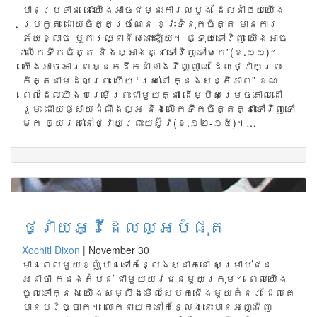
បាន​ប្រទាន នោះ​យើង​អាចជម្នះ​ការ​ល្បួង ដែល​នាំ​ឲ្យ​យើង​
ប្រកួត ដោយ​ចិត្ត​ច្រណែន​ ខ្វះ​ទំនុក​ចិត្ត មាន​ការ​
ភ័យ​ខ្លាច ឬ​ការ​ឈ្នានីស​នោះ​ឡើយ។ ផ្ទុយ​ទៅ​វិញ យើង​អាច
“លើក​ទឹក​ចិត្ត និង​ស្អាង​គ្នា​ទៅ​វិញ​ទៅ​មក”(ខ.១១)។
យើង​អាច​គោរព​អ្នក​ដឹក​នាំ​ខាង​វិញ្ញាណ ដែល​ថ្វាយ​ព្រះ​
កិត្ត​នាម​ដល់​ព្រះ ហើយ “រស់​នៅ ក្នុង​សន្តិ​ភាព” ខណៈ​
ពេល​ដែល​យើង​បម្រើ​ព្រះ​ជា​មួយ​គ្នា ដើម្បី​សម្រេច​គោល​ដៅ​
រួម ដោយ​ផ្សាយ​ដំណឹង​ល្អ និង​លើក​ទឹក​ចិត្ត​គ្នា​ទៅ​វិញ​ទៅ​
មក ឲ្យ​រស់​នៅ​ថ្វាយ​ព្រះ​យេស៊ូវ​(ខ.១២-១៥)។…
ថ្វាយអ្វីដែលល្អបំផុត
Xochitl Dixon
|
November 30
មាន​ពេល​មួយ​ខ្ញុំ​បាន​ទៅ​កន្លែង​ស្នាក់​នៅ សម្រាប់​ជន​
អនាថា ក្នុង​តំបន់ ជា​មួយ​យុវជន​មួយ​ក្រុម។​ ពេល​យើង​
ចូល​ទៅ​ក្នុង យើង​សម្លឹង​មើល​ស្បែក​ជើង​មួយ​គំនរ ដែល​គេ​
បាន​បរិច្ចាក។ លោក​នាយក​នៅ​កន្លែង​នោះ​បាន​អញ្ជើញ​