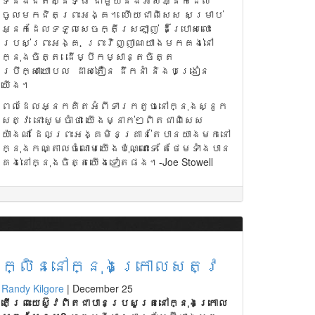
ទំនងជិតស្និទ្ធ ជាមួយនឹងអស់អ្នកដែល
ចូលមកជិតព្រះអង្គ។ ហើយជាពិសេស សម្រាប់
អ្នកដែលទទួលសេចក្តីស្រឡាញ់ ដ៏ប្រោសលោះ
របស់ព្រះអង្គ ព្រះវិញ្ញាណយាងមកគង់នៅ
ក្នុងចិត្ត ដើម្បីកម្សាន្តចិត្ត
ប្រឹក្សាយោបល ដាស់តឿន ដឹកនាំ និងបង្រៀន
យើង។
ពេលដែលអ្នកគិតអំពីទារកតូចនៅក្នុងស្នូក
សត្វ នោះសូមចាំថា យើងម្នាក់ៗពិតជាពិសេស
យ៉ាងណា ដែលព្រះអង្គមិនគ្រាន់តែបានយាងមកនៅ
ក្នុងកណ្តាលចំណោមយើងប៉ុណ្ណោះទេ តែថែមទាំងបាន
គង់នៅក្នុងចិត្តយើងទៀតផង។-Joe Stowell
ក្លិននៅក្នុងក្រោលសត្វ
Randy Kilgore
|
December 25
តើ
ព្រះយេស៊ូវពិតជាបានប្រសូត្រនៅក្នុងក្រោល