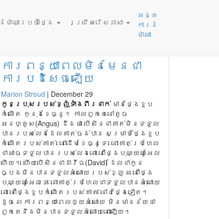
អង្គ
ម៉ាណាប្រចាំថ្ងៃ
ជ្រើសរើសភាសា
ការនំ
ម៉ាណា
ការពន្យាពេលមិនមែនជា
ការ​បដិសេធ​ឡើយ​
Marion Stroud
|
December 29
កូ
នប្រុសរបស់ខ្ញុំទាំងពីរនាក់
មានថ្ងៃខួប
កំណើត ក្នុងខែធ្នូ។ កាលពួកគេនៅតូច
អែនហ្គូស(Angus) ដឹងថា បើសិនជាគាត់មិនទទួល
បានរបស់លេងដែលគាត់ចង់បាន សម្រាប់ថ្ងៃខួប
កំណើតរបស់គាត់ នៅដើមខែធ្នូទេ នោះគាត់ប្រហែល
ជាអាចទទួលបានរបស់លេងនោះ នៅថ្ងៃបុណ្យណូអែល
ហើយ។ ហើយបើសិនជាដាវីឌ(David) ដែលជាកូន
ច្បងមិនបានទទួលអំណោយរបស់ខ្លួន នៅថ្ងៃ
បុណ្យណូអែលទេ នោះគាត់ប្រហែលជាទទួលបានអំណោយ
នោះ នៅថ្ងៃខួបកំណើតរបស់គាត់ នៅ៤ថ្ងៃទៀត។
ដូចនេះ ការពន្យាពេលឲ្យអំណោយ មិនមានន័យថា
ពួកគេនឹងមិនបានទទួលអំណោយនោះឡើយ។