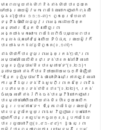
មានពេលមួយនាងម៉ារា និងនាងម៉ាថា បានឲ្យគេ
ទៅយាងព្រះយេស៊ូវមក ពេលដែលលោកឡាសាកំពុងឈឺ
ធ្ងន់(យ៉ូហាន ១១:១-៣)។ ពួកគេប្រហែលជា
ទន្ទឹងចាំមើលផ្លូវព្រះអង្គ ដោយចិត្ត
អន្ទះសារ ប៉ុន្តែ មិនឃើញព្រះ
អង្គយាងមកសោះ។ ពេលដែលពិធីបុណ្យសពបាន
កន្លងផុតទៅ៤ថ្ងៃហើយ ទីបំផុត ព្រះយេស៊ូវក៏
បានយាងមកដល់ភូមិពួកគេ(ខ.១៧)។
នាងម៉ាថាក៏បានទូលព្រះអង្គត្រង់ៗថា “ព្រះ
អម្ចាស់អើយ បើសិនជាទ្រង់បានគង់នៅទីនេះ នោះ
ប្អូនខ្ញុំម្ចាស់មិនបានស្លាប់ទេ”(ខ.២១)។
ភ្លាមៗនោះ នាងក៏បាននិយាយដោយសេចក្តីជំនឿថា
“ប៉ុន្តែ ខ្ញុំម្ចាស់ដឹងថា ទោះទាំងនៅគ្រាឥឡូវនេះ នោះ
ការអ្វីដែលទ្រង់នឹងសូមពីព្រះ គង់តែព្រះនឹង
ប្រទានមកទ្រង់ជាមិនខាន”(ខ.២២)។ ត្រង់
ចំណុចនេះ តើនាងរំពឹងចង់បានអ្វី? លោកឡាសារ
បានស្លាប់ទៅហើយ ហើយនាងមិនហ៊ានឲ្យគេបើក
ផ្នូររបស់គាត់ទេ។ ប៉ុន្តែ ពេលដែលព្រះយេស៊ូវ
មានបន្ទូលតែមួយព្រះឱស វិញ្ញាណរបស់លោក
ឡាសាក៏បានត្រឡប់មកចូលក្នុងរូបកាយដែល
បានរលួយនោះវិញ(ខ.៤១-៤៤)។ ដូចនេះ ព្រះ
យេស៊ូវបានពន្យាពេលការប្រោសជម្ងឺ របស់