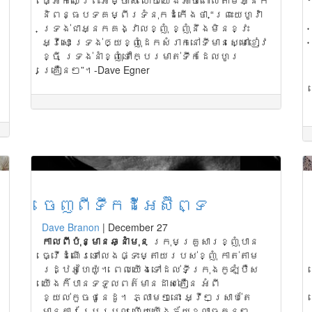
ផ្អែកលើព្រះអម្ចាស់ ហើយយើងអាចពោលតាមអ្នក
និពន្ធបទគម្ពីរទំនុកដំកើងថា “ព្រះយេហូវ៉ា
ទ្រង់ជាអ្នកគង្វាលខ្ញុំ ខ្ញុំនឹងមិនខ្វះ
អ្វីសោះ ទ្រង់ឲ្យខ្ញុំដេកសំរាកនៅទីមានស្មៅខៀវ
ខ្ចី ទ្រង់នាំខ្ញុំទៅក្បែរមាត់ទឹកដែលហូរ
គ្រឿនៗ”។-Dave Egner
ចេញពីទឹកដីអេស៊ីព្ទ
Dave Branon
|
December 27
កា
លពីប៉ុន្មានឆ្នាំមុន
ក្រុមគ្រួសារខ្ញុំបាន
ធ្វើដំណើរទៅលេងផ្ទះម្តាយរបស់ខ្ញុំ កាត់តាម
រដ្ឋអូហៃយ៉ូ។ ពេលយើងទៅដល់ទីក្រុងកូឡំបឺស
យើងក៏បានទទួលពត៌មានដាស់តឿន អំពី
ខ្យល់កួចថូនេដូ។ ភ្លាមៗនោះ អ្វីៗស្រាប់តែ
មានការប្រែប្រួល ហើយយើងភ័យខ្លាចកូនៗ