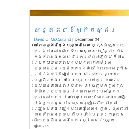
សន្តិភាពដ៏ស្ថិតស្ថេរ
David C. McCasland
|
December 24
នៅ
ពេលល្ងាចថ្ងៃបុណ្យណូអែល
ក្នុងអំឡុងពេល
សង្រ្គាមលោកលើកទី១ សម្លេងបាញ់គ្នារវាង
កងទ័ពអង់គ្លេស និងកងទ័ពអាឡឺម៉ង់ ក៏បាន
ប្រែក្លាយជាភាពស្ងប់ស្ងាត់ នៅតាមខ្សែ
បន្ទាត់សមរភូមិភាគខាងលិច ដែលលាតសន្ធឹង
ប្រវែង៤៨គីឡូម៉ែត្រ។ មានទាហានខ្លះបាន
ចេញពីត្រង់សេ យ៉ាងប្រុងប្រយ័ត្ន ខណៈពេល
ដែលមានទាហានពីរបីនាក់ បានចេញមកជួសជុល
ទីតាំងរបស់ខ្លួន និងយកសពរបស់អ្នក
ស្លាប់ទៅកប់។ ដល់ពេលព្រលប់ មានទាហានអាឡឺ
ម៉ង់មួយចំនួន បានអុជចង្កៀង ហើយនាំគ្នា
ច្រៀងបទចម្រៀងបុណ្យណូអែល។ ពួកប្រុសៗនៅ
ខាងទ័ពអង់គ្លេស ក៏បានទះដៃបន្ទរជាភ្លេង
ហើយបន្លឺសម្លេងនៃការស្វាគមន៍បុណ្យ
ណូអែល។