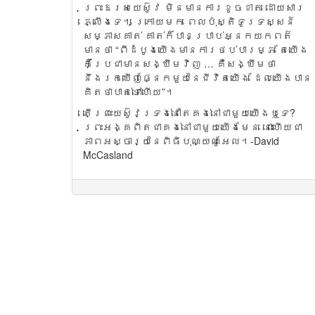
ព្រះឱរសយេស៊ូវ មិនមានការខូចខាត ដោយសារ
ភ្លើងទេ។ ក្រោយមក ពេលប៉ុស្តិទូរទស្សន៍
សម្ភាសគាត់ គាត់ក៏បានប្រាប់អ្នកយកពត៌
មានថា “ពីដំបូងយើងមានការថប់បារម្ភ តែយើង
ក៏ប្រែជាមានសង្ឃឹមវិញ … គឺសង្ឃឹមថា
នឹងរកឃើញផ្នែកមួយនៃជីវិតយើង ដែលយើងបាន
គិតថាបាត់ទៅហើយ”។
តើព្រះយេស៊ូវទ្រង់នៅតែគង់នៅជាមួយយើងឬទេ?
ព្រះអង្គពិតជាគង់នៅជាមួយយើងមែន នោះហើយជា
ភាពអស្ចារ្យនៃពិធីបុណ្យណូអែល។-David
McCasland