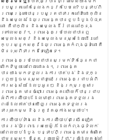
សត្វមែនឬ?
ហេតុអ្វីបានជាព្រះមែស៊ីយាងមក
ប្រសូត្រ នៅកន្លែងកខ្វក់បែបនេះ? បន្ទាប់ពី
ព្រះសង្រ្គោះបានប្រសូត្រជាទារកនៅទីនោះ ក្លិន
នឹងសម្លេង ដែលព្រះអង្គបានជួបដំបូងបំផុត
នោះ គឺជាក្លិន និងសម្លេងដ៏រំខាន នៅក្នុង
ក្រោលសត្វ។ ព្រះអង្គប្រហែលជាបានឮ
សម្លេងសត្វ និងសម្លេងមនុស្សដែលដើរនៅ
ក្បែរស្នូកសត្វដែលព្រះអង្គកំពុងផ្ទំនោះ គឺ
មិនខុសពីទារកដទៃទៀតទេ។
ព្រះអង្គប្រហែលជាបានសម្រក់ទឹកភ្នែកជា
លើកទីមួយ នៅពេលនោះឯង។ ព្រះអង្គ
បានយាងមកទទួលរងការបាត់បង់ និងទុក្ខ
ព្រួយដូចមនុស្សជាទូទៅ ព្រះអង្គជ្រាបអំពី
ការសង្ស័យ ដែលប្អូនៗ និងក្រុមគ្រួសារ
ព្រះអង្គ មានចំពោះព្រះអង្គ ហើយក៏បានជ្រាប
អំពីការឈឺចាប់ ដែលមាតាព្រះអង្គទទួលរង
ពេលដែលគាត់បានឃើញព្រះអង្គទទួលរង
ទារុណកម្ម និងត្រូវគេឆ្កាងសម្លាប់។
ការឈឺចាប់ទាំងនេះ និងការឈឺចាប់ជាច្រើនទៀត
បានរង់ចាំព្រះឱរសយេស៊ូវ ដែលកំពុងផ្ទំលក់
នៅពេលយប់ដំបូង បន្ទាប់ពីព្រះអង្គមានកំណើត
ជាមនុស្ស។ ប៉ុន្តែ ព្រះយេស៊ូវជា “ព្រះដែលគង់នៅ