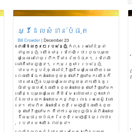
អ្វីដែលសំខាន់បំផុត
Bill Crowder
|
December 23
ពេ
លដែលកូនៗរបស់ខ្ញុំ
កំពុងរស់នៅជុំគ្នា
ជាមួយខ្ញុំ យើងមានប្រពៃណីប្រារព្ធបុណ្យ
ណូអែល នៅពេលព្រឹកដ៏មានន័យបំផុត។ ប្រពៃណី
នោះគឺសាមញ្ញទេ។ ក្រុមគ្រួសាររបស់ខ្ញុំ
បានមកជួបជុំគ្នា នៅជុំវិញដើមណូអែល ហើយខណៈ
ពេលយើងចែកអំណោយឲ្យគ្នាទៅវិញទៅមក យើងក៏
បានអានរឿងបុណ្យណូអែលជាមួយគ្នា។ យើងគួរ
ចាំថា មូលហេតុដែលយើងឲ្យអំណោយគ្នាទៅវិញទៅមក
នៅថ្ងៃបុណ្យណូអែល គឺមិនមែនដោយសារពួកហោរា
ដែលបានយកអំណោយមកថ្វាយព្រះឱរសយេស៊ូវនោះ
ទេ។ តាមពិត អំណោយនៃក្តីស្រឡាញ់ដែលយើងឲ្យ
គ្នាទៅវិញទៅមក គឺជាការឆ្លុះបញ្ចាំងអំពីអំណោយ
ដ៏អស្ចារ្យបំផុត នៃក្តីស្រឡាញ់ដែលព្រះបាន
ប្រទានមកយើងរាល់គ្នា។
ពេលដែលពួកជំនុំមានការសម្តែងរឿងបុណ្យ