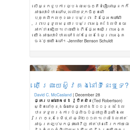
បើអ្នកជួបការល្បងលសេចក្តីជំនឿ នោះអ្នកក៏
អាចបោះជំហានទៅមុខ ដោយទុកចិត្តលើ
បុគ្គលិកលក្ខណៈរបស់ព្រះ និងផ្អែកទៅលើ
ព្រះបន្ទូលសន្យារបស់ព្រះអង្គ ដែលមិនចេះ
អាក់ខានឡើយ។ ពេលយើងពឹងផ្អែកលើព្រះអង្គ
យើងអាចបោះជំហាន ទៅដល់កន្លែងដែលព្រះអង្គ
ចង់ឲ្យយើងទៅ។-Jennifer Benson Schuldt
តើ​ព្រះយេ​ស៊ូវគ​ង់​នៅ​ទីនេះ​ឬទេ​?
David C. McCasland
|
December 28
ផ្
ទះ
របស់លោកថេដ រ៉ូបឺតសិន
(Ted Robertson)
ស្ថិតនៅក្នុងចំណោមផ្ទះជាង៥០០ខ្នង ដែល
បានទទួលរងការបំផ្លិចបំផ្លាញពីភ្លើងឆេះ
ព្រៃ ក្នុងខែមិថុនា ឆ្នាំ២០១៣។ ពេលដែលគាត់
អាចត្រឡប់មកផ្ទះនោះវិញ គាត់បានដើរកកាយផេះ
និងកំទេចកំទី ដោយសង្ឃឹមថា នឹងរកឃើញកេរ