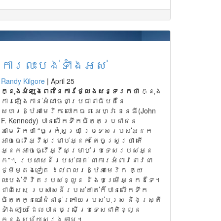
ការលះបង់ទាំងអស់
Randy Kilgore
|
April 25
ក្
នុ
ង​អំឡុងពេលនៃការថ្លែងសន្ទរកថា
ក្នុង
ការឡើងកាន់អំណាចជាប្រធានាធិបតីនៃ
សហរដ្ឋអាមេរិក លោកច​ន អេហ្វ ខេនេឌី(John
F. Kennedy) បានលើកទឹកចិត្តប្រជាជន​
អាមេរិកថា​ “ចូរ​កុំសួរថា​ ប្រទេសរបស់​អ្នក
អាចធ្វើអ្វីសម្រាប់អ្នក តែចូរសួរថា តើ
អ្នកអាចធ្វើអ្វីសម្រាប់ប្រទេសរបស់អ្ន​
ក”។ ប្រសាសន៍របស់គាត់ ជាការ​អំពាវនាវជា
ថ្មីម្ត​ងទៀត ដល់ពលរដ្ឋអាមេរិក ឲ្យ
លះបង់ជីវិត​របស់​ខ្លួន និង​បម្រើអ្នកដ​ទៃ។
ជា​ពិសេស ប្រសាសន៍​របស់គាត់ក៏​បានលើកទឹក
ចិត្តកូនចៅជំនាន់​ក្រោយ​របស់​បុរស និ​ងស្ត្រី
ទាំងឡាយ​ ដែលបា​ន​បម្រើ​ប្រទេសជា​តិ​ខ្លួន
ក្នុងស​ម័យសង្រ្គាម។